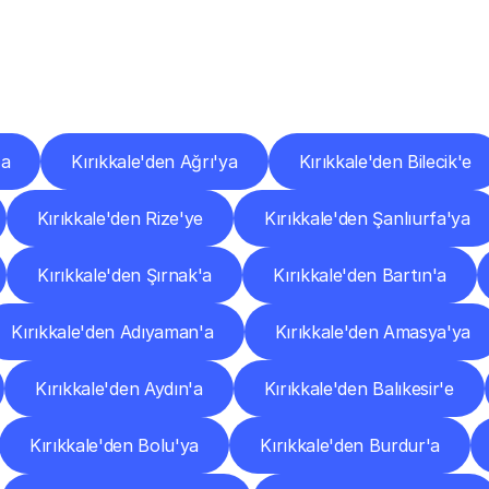
er
Şehirlere
Teslimat
Nokta
Diğer
şehirlerden
faaliyet
gösteren
teslimat
hizmetlerini
keşfedin.
'a
Kırıkkale'den Ağrı'ya
Kırıkkale'den Bilecik'e
Kırıkkale'den Rize'ye
Kırıkkale'den Şanlıurfa'ya
Kırıkkale'den Şırnak'a
Kırıkkale'den Bartın'a
Kırıkkale'den Adıyaman'a
Kırıkkale'den Amasya'ya
Kırıkkale'den Aydın'a
Kırıkkale'den Balıkesir'e
Kırıkkale'den Bolu'ya
Kırıkkale'den Burdur'a