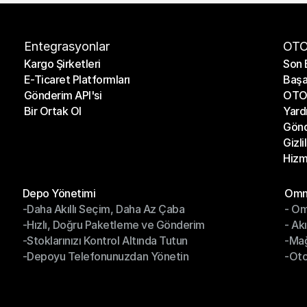
Entegrasyonlar
OTO
Kargo Şirketleri
Son 
E-Ticaret Platformları
Başa
Kargo Şirketleri
Son 
Gönderim API'si
OTO 
E-Ticaret Platformları
Başa
Bir Ortak Ol
Yard
Gönderim API'si
OTO 
Gönd
Bir Ortak Ol
Yard
Gizli
Gönd
Hizm
Gizli
Hizm
Modüller
Mod
Depo Yönetimi
Omni
-Daha Akıllı Seçim, Daha Az Çaba
- Om
Depo Yönetimi
Omn
-Hızlı, Doğru Paketleme ve Gönderim
- Ak
-Daha Akıllı Seçim, Daha Az Çaba
- O
-Stoklarınızı Kontrol Altında Tutun
-Ma
-Hızlı, Doğru Paketleme ve Gönderim
- Ak
-Depoyu Telefonunuzdan Yönetin
-Oto
-Stoklarınızı Kontrol Altında Tutun
-Ma
-Depoyu Telefonunuzdan Yönetin
-Oto