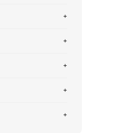
+
+
+
+
+