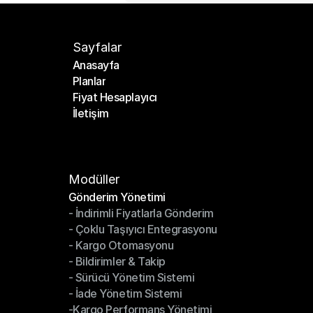
Sayfalar
Anasayfa
Planlar
Anasayfa
Fiyat Hesaplayıcı
Planlar
İletişim
Fiyat Hesaplayıcı
İletişim
Modüller
Gönderim Yönetimi
- İndirimli Fiyatlarla Gönderim
Gönderim Yönetimi
- Çoklu Taşıyıcı Entegrasyonu
- İndirimli Fiyatlarla Gönderim
- Kargo Otomasyonu
- Çoklu Taşıyıcı Entegrasyonu
- Bildirimler & Takip
- Kargo Otomasyonu
- Sürücü Yönetim Sistemi
- Bildirimler & Takip
- İade Yönetim Sistemi
- Sürücü Yönetim Sistemi
-Kargo Performans Yönetimi
- İade Yönetim Sistemi