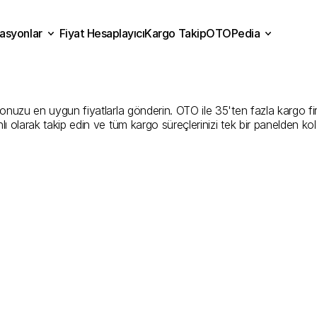
asyonlar
Fiyat Hesaplayıcı
Kargo Takip
OTOPedia
alya
Kargo
Gönderim
Hiz
Fiyat Hesaplayıcı
Kargo Takip
grasyonlar
OTOPedia
İyi
Şirketler
nuzu en uygun fiyatlarla gönderin. OTO ile 35'ten fazla kargo firmas
ı olarak takip edin ve tüm kargo süreçlerinizi tek bir panelden ko