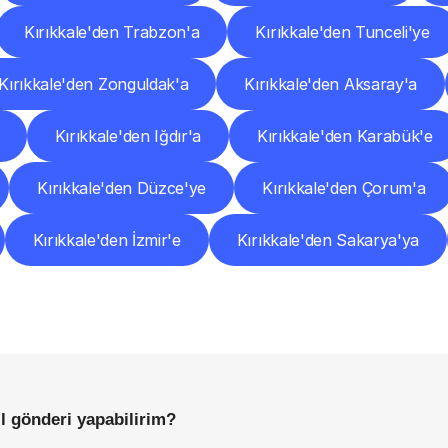
Kırıkkale'den Trabzon'a
Kırıkkale'den Tunceli'ye
Kırıkkale'den Zonguldak'a
Kırıkkale'den Aksaray'a
Kırıkkale'den Iğdır'a
Kırıkkale'den Karabük'e
Kırıkkale'den Düzce'ye
Kırıkkale'den Çorum'a
Kırıkkale'den İzmir'e
Kırıkkale'den Sakarya'ya
Sıkça
Sorulan
Sorular
Başlamadan
Önce
Bilmeniz
Gereken
Her
Şey
ıl gönderi yapabilirim?