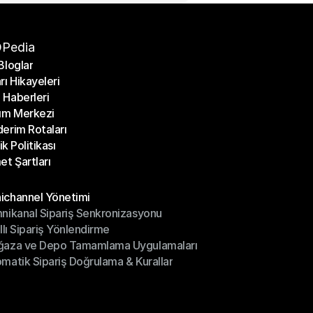
Pedia
Bloglar
rı Hikayeleri
Bloglar
Haberleri
rı Hikayeleri
ım Merkezi
Haberleri
erim Rotaları
ım Merkezi
lik Politikası
erim Rotaları
et Şartları
lik Politikası
et Şartları
üller
channel Yönetimi
nikanal Sipariş Senkronizasyonu
ichannel Yönetimi
ıllı Sipariş Yönlendirme
mnikanal Sipariş Senkronizasyonu
ğaza ve Depo Tamamlama Uygulamaları
ıllı Sipariş Yönlendirme
matik Sipariş Doğrulama & Kurallar
ğaza ve Depo Tamamlama Uygulamaları
matik Sipariş Doğrulama & Kurallar