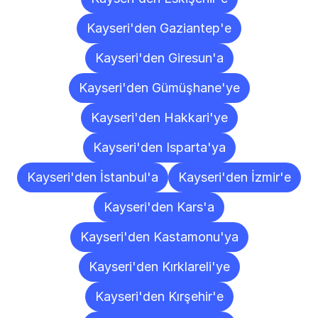
Kayseri'den Gaziantep'e
Kayseri'den Giresun'a
Kayseri'den Gümüşhane'ye
Kayseri'den Hakkari'ye
Kayseri'den Isparta'ya
Kayseri'den İstanbul'a
Kayseri'den İzmir'e
Kayseri'den Kars'a
Kayseri'den Kastamonu'ya
Kayseri'den Kırklareli'ye
Kayseri'den Kırşehir'e