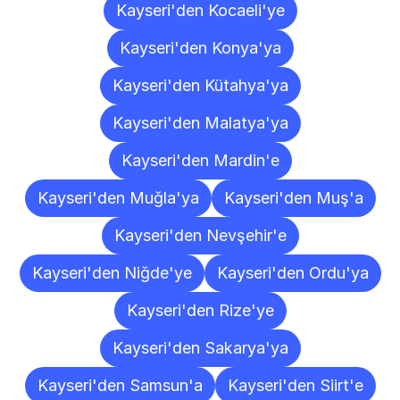
Kayseri'den Kocaeli'ye
Kayseri'den Konya'ya
Kayseri'den Kütahya'ya
Kayseri'den Malatya'ya
Kayseri'den Mardin'e
Kayseri'den Muğla'ya
Kayseri'den Muş'a
Kayseri'den Nevşehir'e
Kayseri'den Niğde'ye
Kayseri'den Ordu'ya
Kayseri'den Rize'ye
Kayseri'den Sakarya'ya
Kayseri'den Samsun'a
Kayseri'den Siirt'e