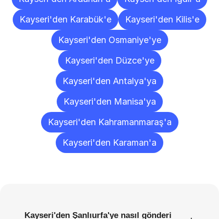
Kayseri'den Karabük'e
Kayseri'den Kilis'e
Kayseri'den Osmaniye'ye
Kayseri'den Düzce'ye
Kayseri'den Antalya'ya
Kayseri'den Manisa'ya
Kayseri'den Kahramanmaraş'a
Kayseri'den Karaman'a
Sıkça
Sorulan
Sorular
Kayseri'den Şanlıurfa'ye nasıl gönderi