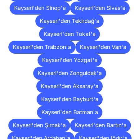
Kayseri'den Sinop'a
Kayseri'den Sivas'a
Kayseri'den Tekirdağ'a
Kayseri'den Tokat'a
Kayseri'den Trabzon'a
Kayseri'den Van'a
Kayseri'den Yozgat'a
Kayseri'den Zonguldak'a
Kayseri'den Aksaray'a
Kayseri'den Bayburt'a
Kayseri'den Batman'a
Kayseri'den Şırnak'a
Kayseri'den Bartın'a
Kayseri'den Ardahan'a
Kayseri'den Iğdır'a