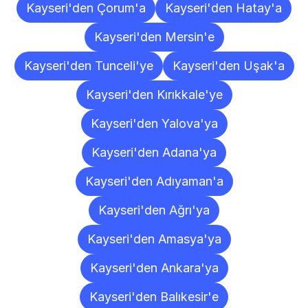
Kayseri'den Çorum'a
Kayseri'den Hatay'a
Kayseri'den Mersin'e
Kayseri'den Tunceli'ye
Kayseri'den Uşak'a
Kayseri'den Kırıkkale'ye
Kayseri'den Yalova'ya
Kayseri'den Adana'ya
Kayseri'den Adıyaman'a
Kayseri'den Ağrı'ya
Kayseri'den Amasya'ya
Kayseri'den Ankara'ya
Kayseri'den Balıkesir'e