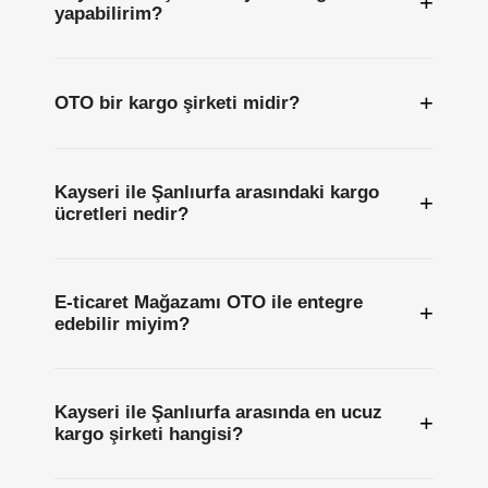
+
yapabilirim?
+
OTO bir kargo şirketi midir?
Kayseri ile Şanlıurfa arasındaki kargo
+
ücretleri nedir?
E-ticaret Mağazamı OTO ile entegre
+
edebilir miyim?
Kayseri ile Şanlıurfa arasında en ucuz
+
kargo şirketi hangisi?