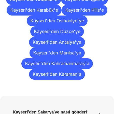
Kayseri'den Karabük'e
Kayseri'den Kilis'e
Kayseri'den Osmaniye'ye
Kayseri'den Düzce'ye
Kayseri'den Antalya'ya
Kayseri'den Manisa'ya
Kayseri'den Kahramanmaraş'a
Kayseri'den Karaman'a
Sıkça
Sorulan
Sorular
Kayseri'den Sakarya'ye nasıl gönderi