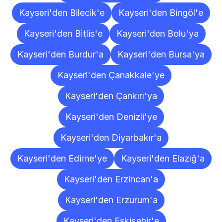
Kayseri'den Bilecik'e
Kayseri'den Bingöl'e
Kayseri'den Bitlis'e
Kayseri'den Bolu'ya
Kayseri'den Burdur'a
Kayseri'den Bursa'ya
Kayseri'den Çanakkale'ye
Kayseri'den Çankırı'ya
Kayseri'den Denizli'ye
Kayseri'den Diyarbakır'a
Kayseri'den Edirne'ye
Kayseri'den Elazığ'a
Kayseri'den Erzincan'a
Kayseri'den Erzurum'a
Kayseri'den Eskişehir'e