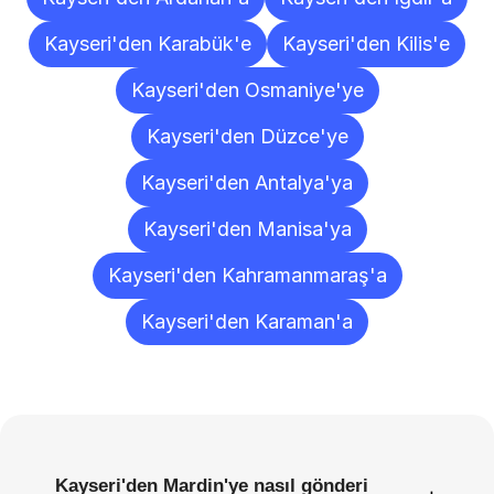
Kayseri'den Karabük'e
Kayseri'den Kilis'e
Kayseri'den Osmaniye'ye
Kayseri'den Düzce'ye
Kayseri'den Antalya'ya
Kayseri'den Manisa'ya
Kayseri'den Kahramanmaraş'a
Kayseri'den Karaman'a
Sıkça
Sorulan
Sorular
Kayseri'den Mardin'ye nasıl gönderi