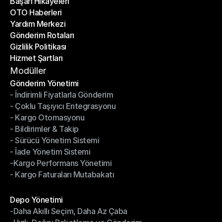
Başarı Hikayeleri
Son Bloglar
OTO Haberleri
Başarı Hikayeleri
Yardım Merkezi
OTO Haberleri
Gönderim Rotaları
Yardım Merkezi
Gizlilik Politikası
Gönderim Rotaları
Hizmet Şartları
Gizlilik Politikası
Hizmet Şartları
Modüller
Gönderim Yönetimi
- İndirimli Fiyatlarla Gönderim
Gönderim Yönetimi
- Çoklu Taşıyıcı Entegrasyonu
- İndirimli Fiyatlarla Gönderim
- Kargo Otomasyonu
- Çoklu Taşıyıcı Entegrasyonu
- Bildirimler & Takip
- Kargo Otomasyonu
- Sürücü Yönetim Sistemi
- Bildirimler & Takip
- İade Yönetim Sistemi
- Sürücü Yönetim Sistemi
-Kargo Performans Yönetimi
- İade Yönetim Sistemi
- Kargo Faturaları Mutabakatı
-Kargo Performans Yönetimi
- Kargo Faturaları Mutabakatı
Modüller
Depo Yönetimi
-Daha Akıllı Seçim, Daha Az Çaba
Depo Yönetimi