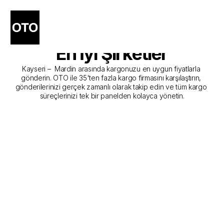
Kayseri - Mardin Kargo 
Gönderim Hizmeti Sunan 
En İyi Şirketler
Kayseri –  Mardin arasında kargonuzu en uygun fiyatlarla 
gönderin. OTO ile 35'ten fazla kargo firmasını karşılaştırın, 
gönderilerinizi gerçek zamanlı olarak takip edin ve tüm kargo 
süreçlerinizi tek bir panelden kolayca yönetin.