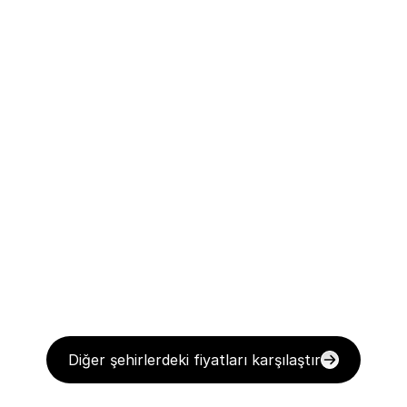
Diğer şehirlerdeki fiyatları karşılaştır