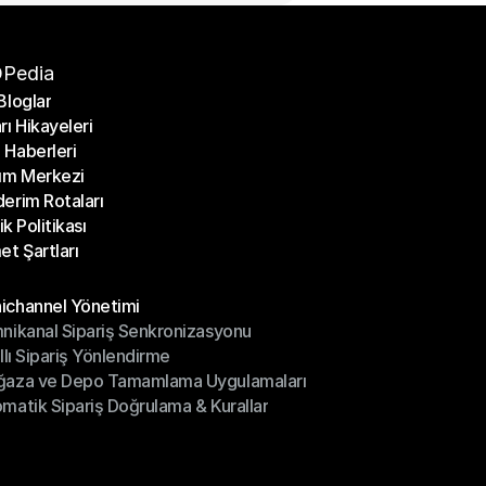
Pedia
Bloglar
rı Hikayeleri
Bloglar
Haberleri
rı Hikayeleri
ım Merkezi
Haberleri
erim Rotaları
ım Merkezi
lik Politikası
erim Rotaları
et Şartları
lik Politikası
et Şartları
üller
channel Yönetimi
nikanal Sipariş Senkronizasyonu
ichannel Yönetimi
ıllı Sipariş Yönlendirme
mnikanal Sipariş Senkronizasyonu
ğaza ve Depo Tamamlama Uygulamaları
ıllı Sipariş Yönlendirme
matik Sipariş Doğrulama & Kurallar
ğaza ve Depo Tamamlama Uygulamaları
matik Sipariş Doğrulama & Kurallar