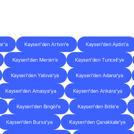
er
Şehirlere
Teslimat
Nokta
Diğer
şehirlerden
faaliyet
gösteren
teslimat
hizmetlerini
keşfedin.
ar'a
Kayseri'den Artvin'e
Kayseri'den Aydın'a
Kayseri'den Mersin'e
Kayseri'den Tunceli'ye
Kayseri'den Yalova'ya
Kayseri'den Adana'ya
Kayseri'den Amasya'ya
Kayseri'den Ankara'ya
Kayseri'den Bingöl'e
Kayseri'den Bitlis'e
Kayseri'den Bursa'ya
Kayseri'den Çanakkale'ye