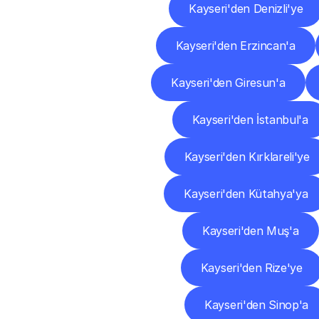
Kayseri'den Denizli'ye
Kayseri'den Erzincan'a
Kayseri'den Giresun'a
Kayseri'den İstanbul'a
Kayseri'den Kırklareli'ye
Kayseri'den Kütahya'ya
Kayseri'den Muş'a
Kayseri'den Rize'ye
Kayseri'den Sinop'a