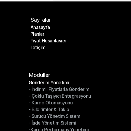
Sayfalar
Anasayfa
Planlar
Anasayfa
Fiyat Hesaplayıcı
Planlar
İletişim
Fiyat Hesaplayıcı
İletişim
Modüller
Gönderim Yönetimi
- İndirimli Fiyatlarla Gönderim
Gönderim Yönetimi
- Çoklu Taşıyıcı Entegrasyonu
- İndirimli Fiyatlarla Gönderim
- Kargo Otomasyonu
- Çoklu Taşıyıcı Entegrasyonu
- Bildirimler & Takip
- Kargo Otomasyonu
- Sürücü Yönetim Sistemi
- Bildirimler & Takip
- İade Yönetim Sistemi
- Sürücü Yönetim Sistemi
-Kargo Performans Yönetimi
- İade Yönetim Sistemi