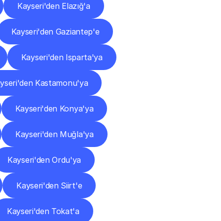
Kayseri'den Elazığ'a
Kayseri'den Gaziantep'e
Kayseri'den Isparta'ya
yseri'den Kastamonu'ya
Kayseri'den Konya'ya
Kayseri'den Muğla'ya
Kayseri'den Ordu'ya
Kayseri'den Siirt'e
Kayseri'den Tokat'a