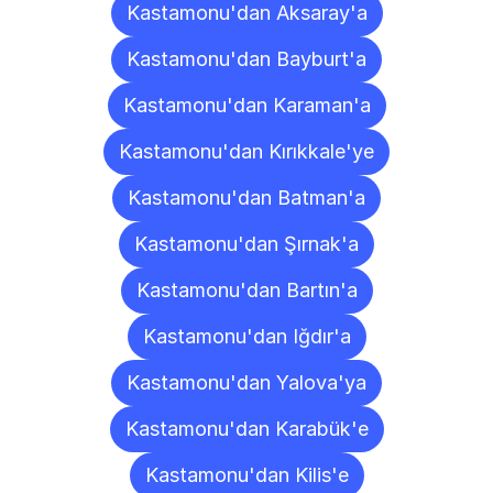
Kastamonu'dan Aksaray'a
Kastamonu'dan Bayburt'a
Kastamonu'dan Karaman'a
Kastamonu'dan Kırıkkale'ye
Kastamonu'dan Batman'a
Kastamonu'dan Şırnak'a
Kastamonu'dan Bartın'a
Kastamonu'dan Iğdır'a
Kastamonu'dan Yalova'ya
Kastamonu'dan Karabük'e
Kastamonu'dan Kilis'e