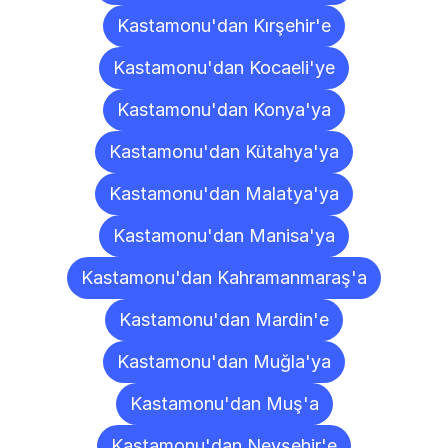
Kastamonu'dan Kırşehir'e
Kastamonu'dan Kocaeli'ye
Kastamonu'dan Konya'ya
Kastamonu'dan Kütahya'ya
Kastamonu'dan Malatya'ya
Kastamonu'dan Manisa'ya
Kastamonu'dan Kahramanmaraş'a
Kastamonu'dan Mardin'e
Kastamonu'dan Muğla'ya
Kastamonu'dan Muş'a
Kastamonu'dan Nevşehir'e