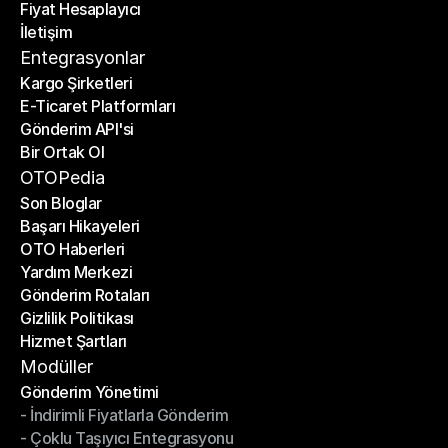
Fiyat Hesaplayıcı
Planlar
İletişim
Fiyat Hesaplayıcı
İletişim
Entegrasyonlar
Kargo Şirketleri
E-Ticaret Platformları
Kargo Şirketleri
Gönderim API'si
E-Ticaret Platformları
Bir Ortak Ol
Gönderim API'si
Bir Ortak Ol
OTOPedia
Son Bloglar
Başarı Hikayeleri
Son Bloglar
OTO Haberleri
Başarı Hikayeleri
Yardım Merkezi
OTO Haberleri
Gönderim Rotaları
Yardım Merkezi
Gizlilik Politikası
Gönderim Rotaları
Hizmet Şartları
Gizlilik Politikası
Hizmet Şartları
Modüller
Gönderim Yönetimi
- İndirimli Fiyatlarla Gönderim
Gönderim Yönetimi
- Çoklu Taşıyıcı Entegrasyonu
- İndirimli Fiyatlarla Gönderim