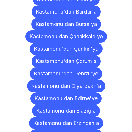
Kastamonu'dan Burdur'a
Kastamonu'dan Bursa'ya
Kastamonu'dan Çanakkale'ye
Kastamonu'dan Çankırı'ya
Kastamonu'dan Çorum'a
Kastamonu'dan Denizli'ye
Kastamonu'dan Diyarbakır'a
Kastamonu'dan Edirne'ye
Kastamonu'dan Elazığ'a
Kastamonu'dan Erzincan'a