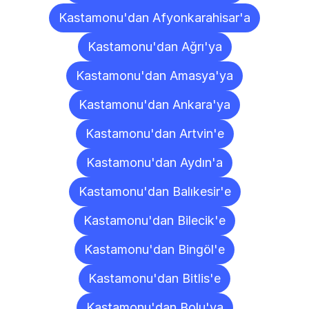
Kastamonu'dan Afyonkarahisar'a
Kastamonu'dan Ağrı'ya
Kastamonu'dan Amasya'ya
Kastamonu'dan Ankara'ya
Kastamonu'dan Artvin'e
Kastamonu'dan Aydın'a
Kastamonu'dan Balıkesir'e
Kastamonu'dan Bilecik'e
Kastamonu'dan Bingöl'e
Kastamonu'dan Bitlis'e
Kastamonu'dan Bolu'ya