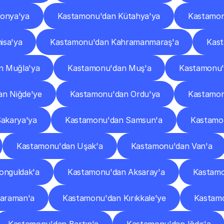
onya'ya
Kastamonu'dan Kütahya'ya
Kastamon
isa'ya
Kastamonu'dan Kahramanmaraş'a
Kast
n Muğla'ya
Kastamonu'dan Muş'a
Kastamonu'
n Niğde'ye
Kastamonu'dan Ordu'ya
Kastamon
akarya'ya
Kastamonu'dan Samsun'a
Kastamo
Kastamonu'dan Uşak'a
Kastamonu'dan Van'a
onguldak'a
Kastamonu'dan Aksaray'a
Kastamo
araman'a
Kastamonu'dan Kırıkkale'ye
Kastam