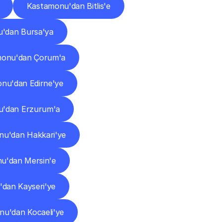
Kastamonu'dan Bitlis'e
'dan Bursa'ya
onu'dan Çorum'a
nu'dan Edirne'ye
'dan Erzurum'a
u'dan Hakkari'ye
u'dan Mersin'e
dan Kayseri'ye
u'dan Kocaeli'ye