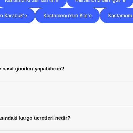
Kastamonu'dan Bartın'a
Kastamonu'dan Iğdır'a
n Karabük'e
Kastamonu'dan Kilis'e
Kastamonu
Sıkça
Sorulan
Sorular
Başlamadan
Önce
Bilmeniz
Gereken
Her
Şey
nasıl gönderi yapabilirim?
ındaki kargo ücretleri nedir?