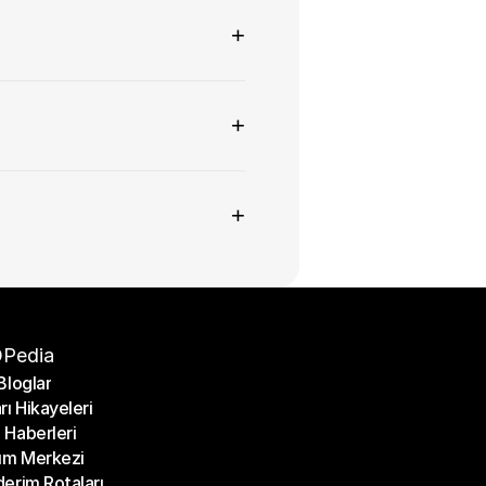
+
+
+
Pedia
Bloglar
rı Hikayeleri
Bloglar
Haberleri
rı Hikayeleri
ım Merkezi
Haberleri
erim Rotaları
ım Merkezi