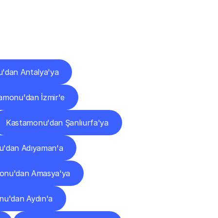
ları
'dan Antalya'ya
amonu'dan İzmir'e
Kastamonu'dan Şanlıurfa'ya
'dan Adıyaman'a
onu'dan Amasya'ya
u'dan Aydın'a