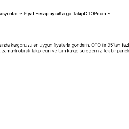
asyonlar
Fiyat Hesaplayıcı
Kargo Takip
OTOPedia
-
Osmaniye
Kargo
Gönde
Fiyat Hesaplayıcı
Kargo Takip
grasyonlar
OTOPedia
Sunan
En
İyi
Şirketler
a kargonuzu en uygun fiyatlarla gönderin. OTO ile 35'ten fazla ka
k zamanlı olarak takip edin ve tüm kargo süreçlerinizi tek bir pan