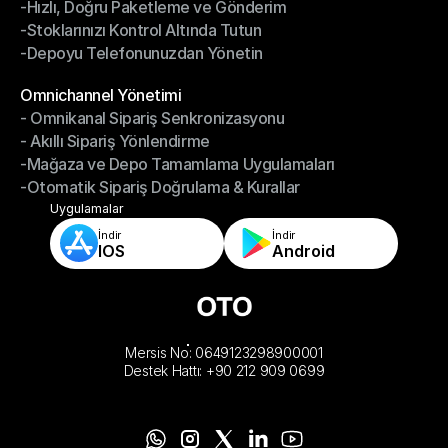
-Hızlı, Doğru Paketleme ve Gönderim
-Daha Akıllı Seçim, Daha Az Çaba
-Stoklarınızı Kontrol Altında Tutun
-Hızlı, Doğru Paketleme ve Gönderim
-Depoyu Telefonunuzdan Yönetin
-Stoklarınızı Kontrol Altında Tutun
-Depoyu Telefonunuzdan Yönetin
Modüller
Omnichannel Yönetimi
- Omnikanal Sipariş Senkronizasyonu
Omnichannel Yönetimi
- Akıllı Sipariş Yönlendirme
- Omnikanal Sipariş Senkronizasyonu
-Mağaza ve Depo Tamamlama Uygulamaları
- Akıllı Sipariş Yönlendirme
-Otomatik Sipariş Doğrulama & Kurallar
-Mağaza ve Depo Tamamlama Uygulamaları
-Otomatik Sipariş Doğrulama & Kurallar
Uygulamalar
İndir
İndir
IOS
Android
Mersis No: 0649123298900001
Destek Hattı: +90 212 909 0699