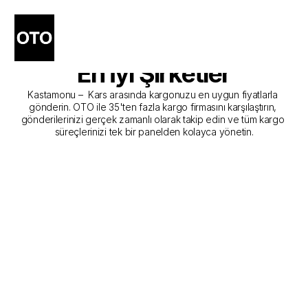
Kastamonu - Kars Kargo 
Gönderim Hizmeti Sunan 
En İyi Şirketler
Kastamonu –  Kars arasında kargonuzu en uygun fiyatlarla 
gönderin. OTO ile 35'ten fazla kargo firmasını karşılaştırın, 
gönderilerinizi gerçek zamanlı olarak takip edin ve tüm kargo 
süreçlerinizi tek bir panelden kolayca yönetin.