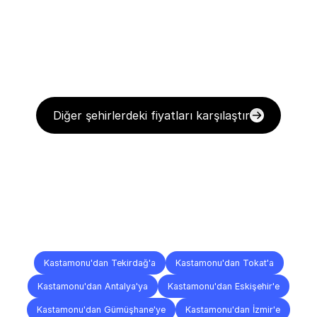
Diğer şehirlerdeki fiyatları karşılaştır
Diğer
Şehirlere
Teslimat
Noktaları
Kastamonu'dan Tekirdağ'a
Kastamonu'dan Tokat'a
Kastamonu'dan Antalya'ya
Kastamonu'dan Eskişehir'e
Kastamonu'dan Gümüşhane'ye
Kastamonu'dan İzmir'e