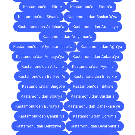
Kastamonu'dan Siirt'e
Kastamonu'dan Sinop'a
Kastamonu'dan Sivas'a
Kastamonu'dan Şanlıurfa'ya
Kastamonu'dan Ardahan'a
Kastamonu'dan Adana'ya
Kastamonu'dan Adıyaman'a
Kastamonu'dan Afyonkarahisar'a
Kastamonu'dan Ağrı'ya
Kastamonu'dan Amasya'ya
Kastamonu'dan Ankara'ya
Kastamonu'dan Artvin'e
Kastamonu'dan Aydın'a
Kastamonu'dan Balıkesir'e
Kastamonu'dan Bilecik'e
Kastamonu'dan Bingöl'e
Kastamonu'dan Bitlis'e
Kastamonu'dan Bolu'ya
Kastamonu'dan Burdur'a
Kastamonu'dan Bursa'ya
Kastamonu'dan Çanakkale'ye
Kastamonu'dan Çankırı'ya
Kastamonu'dan Çorum'a
Kastamonu'dan Denizli'ye
Kastamonu'dan Diyarbakır'a