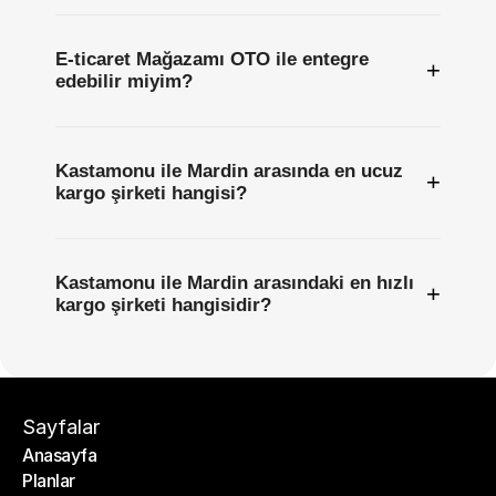
E-ticaret Mağazamı OTO ile entegre
+
edebilir miyim?
Kastamonu ile Mardin arasında en ucuz
+
kargo şirketi hangisi?
Kastamonu ile Mardin arasındaki en hızlı
+
kargo şirketi hangisidir?
Sayfalar
Anasayfa
Planlar
Anasayfa