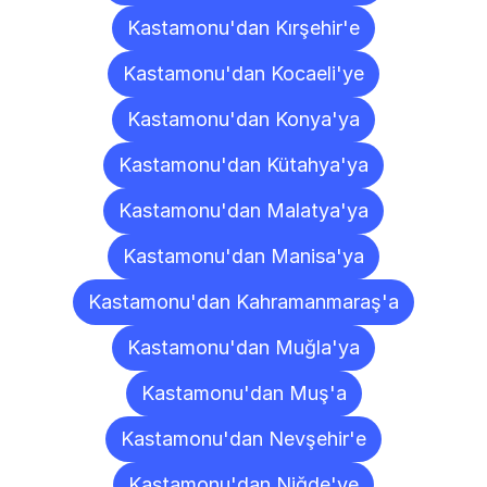
Kastamonu'dan Kırşehir'e
Kastamonu'dan Kocaeli'ye
Kastamonu'dan Konya'ya
Kastamonu'dan Kütahya'ya
Kastamonu'dan Malatya'ya
Kastamonu'dan Manisa'ya
Kastamonu'dan Kahramanmaraş'a
Kastamonu'dan Muğla'ya
Kastamonu'dan Muş'a
Kastamonu'dan Nevşehir'e
Kastamonu'dan Niğde'ye