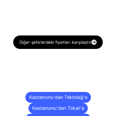
Diğer şehirlerdeki fiyatları karşılaştır
Diğer
Şehirlere
Teslimat
Noktaları
Kastamonu'dan Tekirdağ'a
Kastamonu'dan Tokat'a