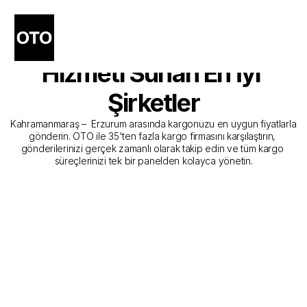
Kahramanmaraş - 
Erzurum Kargo Gönderim 
Hizmeti Sunan En İyi 
Şirketler
Kahramanmaraş –  Erzurum arasında kargonuzu en uygun fiyatlarla 
gönderin. OTO ile 35'ten fazla kargo firmasını karşılaştırın, 
gönderilerinizi gerçek zamanlı olarak takip edin ve tüm kargo 
süreçlerinizi tek bir panelden kolayca yönetin.