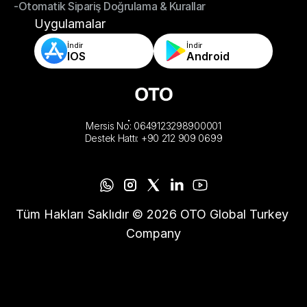
-Otomatik Sipariş Doğrulama & Kurallar
-Mağaza ve Depo Tamamlama Uygulamaları
-Otomatik Sipariş Doğrulama & Kurallar
Uygulamalar
İndir
İndir
IOS
Android
Mersis No: 0649123298900001
Destek Hattı: +90 212 909 0699
Tüm Hakları Saklıdır © 2026 OTO Global Turkey 
Company