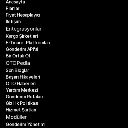
Anasayfa
Planlar
Anasayfa
Fiyat Hesaplayıcı
Planlar
İletişim
Fiyat Hesaplayıcı
İletişim
Entegrasyonlar
Kargo Şirketleri
E-Ticaret Platformları
Kargo Şirketleri
Gönderim API'si
E-Ticaret Platformları
Bir Ortak Ol
Gönderim API'si
Bir Ortak Ol
OTOPedia
Son Bloglar
Başarı Hikayeleri
Son Bloglar
OTO Haberleri
Başarı Hikayeleri
Yardım Merkezi
OTO Haberleri
Gönderim Rotaları
Yardım Merkezi
Gizlilik Politikası
Gönderim Rotaları
Hizmet Şartları
Gizlilik Politikası
Hizmet Şartları
Modüller
Gönderim Yönetimi