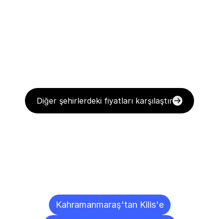
Diğer şehirlerdeki fiyatları karşılaştır
Diğer
Şehirlere
Teslimat
Noktaları
Kahramanmaraş'tan Kilis'e