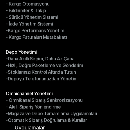
- Kargo Otomasyonu
- Çoklu Taşıyıcı Entegrasyonu
- Bildirimler & Takip
- Kargo Otomasyonu
- Sürücü Yönetim Sistemi
- Bildirimler & Takip
- İade Yönetim Sistemi
- Sürücü Yönetim Sistemi
-Kargo Performans Yönetimi
- İade Yönetim Sistemi
- Kargo Faturaları Mutabakatı
-Kargo Performans Yönetimi
- Kargo Faturaları Mutabakatı
Modüller
Depo Yönetimi
-Daha Akıllı Seçim, Daha Az Çaba
Depo Yönetimi
-Hızlı, Doğru Paketleme ve Gönderim
-Daha Akıllı Seçim, Daha Az Çaba
-Stoklarınızı Kontrol Altında Tutun
-Hızlı, Doğru Paketleme ve Gönderim
-Depoyu Telefonunuzdan Yönetin
-Stoklarınızı Kontrol Altında Tutun
-Depoyu Telefonunuzdan Yönetin
Modüller
Omnichannel Yönetimi
- Omnikanal Sipariş Senkronizasyonu
Omnichannel Yönetimi
- Akıllı Sipariş Yönlendirme
- Omnikanal Sipariş Senkronizasyonu
-Mağaza ve Depo Tamamlama Uygulamaları
- Akıllı Sipariş Yönlendirme
-Otomatik Sipariş Doğrulama & Kurallar
-Mağaza ve Depo Tamamlama Uygulamaları
-Otomatik Sipariş Doğrulama & Kurallar
Uygulamalar