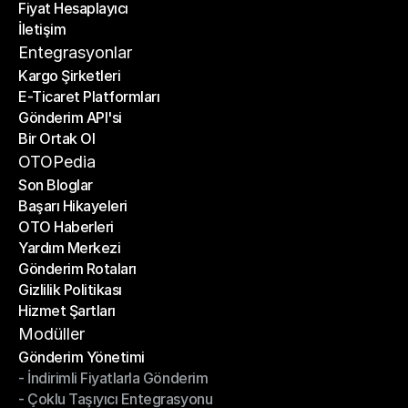
Fiyat Hesaplayıcı
Planlar
İletişim
Fiyat Hesaplayıcı
İletişim
Entegrasyonlar
Kargo Şirketleri
E-Ticaret Platformları
Kargo Şirketleri
Gönderim API'si
E-Ticaret Platformları
Bir Ortak Ol
Gönderim API'si
Bir Ortak Ol
OTOPedia
Son Bloglar
Başarı Hikayeleri
Son Bloglar
OTO Haberleri
Başarı Hikayeleri
Yardım Merkezi
OTO Haberleri
Gönderim Rotaları
Yardım Merkezi
Gizlilik Politikası
Gönderim Rotaları
Hizmet Şartları
Gizlilik Politikası
Hizmet Şartları
Modüller
Gönderim Yönetimi
- İndirimli Fiyatlarla Gönderim
Gönderim Yönetimi
- Çoklu Taşıyıcı Entegrasyonu
- İndirimli Fiyatlarla Gönderim