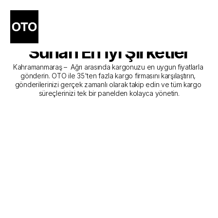
Kahramanmaraş - Ağrı 
Kargo Gönderim Hizmeti 
Sunan En İyi Şirketler
Kahramanmaraş –  Ağrı arasında kargonuzu en uygun fiyatlarla 
gönderin. OTO ile 35'ten fazla kargo firmasını karşılaştırın, 
gönderilerinizi gerçek zamanlı olarak takip edin ve tüm kargo 
süreçlerinizi tek bir panelden kolayca yönetin.