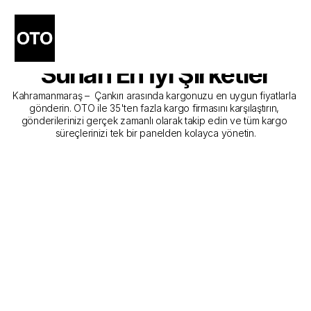
Kahramanmaraş - Çankırı 
Kargo Gönderim Hizmeti 
Sunan En İyi Şirketler
Kahramanmaraş –  Çankırı arasında kargonuzu en uygun fiyatlarla 
gönderin. OTO ile 35'ten fazla kargo firmasını karşılaştırın, 
gönderilerinizi gerçek zamanlı olarak takip edin ve tüm kargo 
süreçlerinizi tek bir panelden kolayca yönetin.