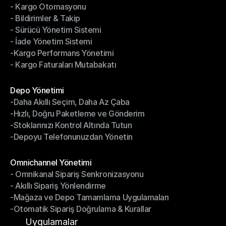
- Kargo Otomasyonu
- Çoklu Taşıyıcı Entegrasyonu
- Bildirimler & Takip
- Kargo Otomasyonu
- Sürücü Yönetim Sistemi
- Bildirimler & Takip
- İade Yönetim Sistemi
- Sürücü Yönetim Sistemi
-Kargo Performans Yönetimi
- İade Yönetim Sistemi
- Kargo Faturaları Mutabakatı
-Kargo Performans Yönetimi
- Kargo Faturaları Mutabakatı
Modüller
Depo Yönetimi
-Daha Akıllı Seçim, Daha Az Çaba
Depo Yönetimi
-Hızlı, Doğru Paketleme ve Gönderim
-Daha Akıllı Seçim, Daha Az Çaba
-Stoklarınızı Kontrol Altında Tutun
-Hızlı, Doğru Paketleme ve Gönderim
-Depoyu Telefonunuzdan Yönetin
-Stoklarınızı Kontrol Altında Tutun
-Depoyu Telefonunuzdan Yönetin
Modüller
Omnichannel Yönetimi
- Omnikanal Sipariş Senkronizasyonu
Omnichannel Yönetimi
- Akıllı Sipariş Yönlendirme
- Omnikanal Sipariş Senkronizasyonu
-Mağaza ve Depo Tamamlama Uygulamaları
- Akıllı Sipariş Yönlendirme
-Otomatik Sipariş Doğrulama & Kurallar
-Mağaza ve Depo Tamamlama Uygulamaları
-Otomatik Sipariş Doğrulama & Kurallar
Uygulamalar