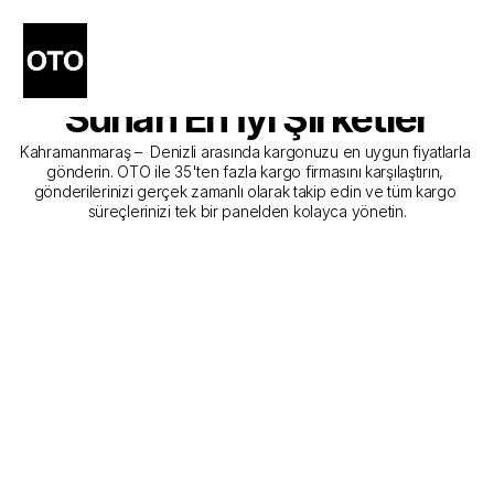
Kahramanmaraş - Denizli 
Kargo Gönderim Hizmeti 
Sunan En İyi Şirketler
Kahramanmaraş –  Denizli arasında kargonuzu en uygun fiyatlarla 
gönderin. OTO ile 35'ten fazla kargo firmasını karşılaştırın, 
gönderilerinizi gerçek zamanlı olarak takip edin ve tüm kargo 
süreçlerinizi tek bir panelden kolayca yönetin.