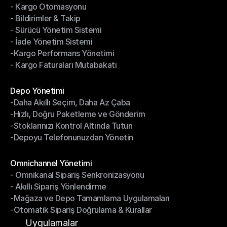
- Kargo Otomasyonu
- Çoklu Taşıyıcı Entegrasyonu
- Bildirimler & Takip
- Kargo Otomasyonu
- Sürücü Yönetim Sistemi
- Bildirimler & Takip
- İade Yönetim Sistemi
- Sürücü Yönetim Sistemi
-Kargo Performans Yönetimi
- İade Yönetim Sistemi
- Kargo Faturaları Mutabakatı
-Kargo Performans Yönetimi
- Kargo Faturaları Mutabakatı
Modüller
Depo Yönetimi
-Daha Akıllı Seçim, Daha Az Çaba
Depo Yönetimi
-Hızlı, Doğru Paketleme ve Gönderim
-Daha Akıllı Seçim, Daha Az Çaba
-Stoklarınızı Kontrol Altında Tutun
-Hızlı, Doğru Paketleme ve Gönderim
-Depoyu Telefonunuzdan Yönetin
-Stoklarınızı Kontrol Altında Tutun
-Depoyu Telefonunuzdan Yönetin
Modüller
Omnichannel Yönetimi
- Omnikanal Sipariş Senkronizasyonu
Omnichannel Yönetimi
- Akıllı Sipariş Yönlendirme
- Omnikanal Sipariş Senkronizasyonu
-Mağaza ve Depo Tamamlama Uygulamaları
- Akıllı Sipariş Yönlendirme
-Otomatik Sipariş Doğrulama & Kurallar
-Mağaza ve Depo Tamamlama Uygulamaları
-Otomatik Sipariş Doğrulama & Kurallar
Uygulamalar