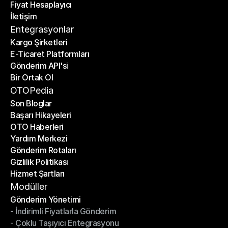
Fiyat Hesaplayıcı
Planlar
İletişim
Fiyat Hesaplayıcı
İletişim
Entegrasyonlar
Kargo Şirketleri
E-Ticaret Platformları
Kargo Şirketleri
Gönderim API'si
E-Ticaret Platformları
Bir Ortak Ol
Gönderim API'si
Bir Ortak Ol
OTOPedia
Son Bloglar
Başarı Hikayeleri
Son Bloglar
OTO Haberleri
Başarı Hikayeleri
Yardım Merkezi
OTO Haberleri
Gönderim Rotaları
Yardım Merkezi
Gizlilik Politikası
Gönderim Rotaları
Hizmet Şartları
Gizlilik Politikası
Hizmet Şartları
Modüller
Gönderim Yönetimi
- İndirimli Fiyatlarla Gönderim
Gönderim Yönetimi
- Çoklu Taşıyıcı Entegrasyonu
- İndirimli Fiyatlarla Gönderim