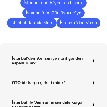
İstanbul'dan Afyonkarahisar'a
İstanbul'dan Gümüşhane'ye
İstanbul'dan Mersin'e
İstanbul'dan Van'a
Sıkça
Sorulan
Sorular
İstanbul'den Samsun'ye nasıl gönderi
+
yapabilirim?
+
OTO bir kargo şirketi midir?
İstanbul ile Samsun arasındaki kargo
+