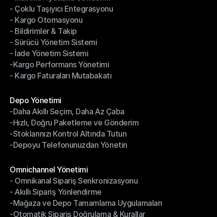
- Çoklu Taşıyıcı Entegrasyonu
- İndirimli Fiyatlarla Gönderim
- Kargo Otomasyonu
- Çoklu Taşıyıcı Entegrasyonu
- Bildirimler & Takip
- Kargo Otomasyonu
- Sürücü Yönetim Sistemi
- Bildirimler & Takip
- İade Yönetim Sistemi
- Sürücü Yönetim Sistemi
-Kargo Performans Yönetimi
- İade Yönetim Sistemi
- Kargo Faturaları Mutabakatı
-Kargo Performans Yönetimi
- Kargo Faturaları Mutabakatı
Modüller
Depo Yönetimi
-Daha Akıllı Seçim, Daha Az Çaba
Depo Yönetimi
-Hızlı, Doğru Paketleme ve Gönderim
-Daha Akıllı Seçim, Daha Az Çaba
-Stoklarınızı Kontrol Altında Tutun
-Hızlı, Doğru Paketleme ve Gönderim
-Depoyu Telefonunuzdan Yönetin
-Stoklarınızı Kontrol Altında Tutun
-Depoyu Telefonunuzdan Yönetin
Modüller
Omnichannel Yönetimi
- Omnikanal Sipariş Senkronizasyonu
Omnichannel Yönetimi
- Akıllı Sipariş Yönlendirme
- Omnikanal Sipariş Senkronizasyonu
-Mağaza ve Depo Tamamlama Uygulamaları
- Akıllı Sipariş Yönlendirme
-Otomatik Sipariş Doğrulama & Kurallar
-Mağaza ve Depo Tamamlama Uygulamaları