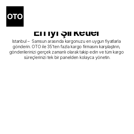
Istanbul - Samsun Kargo 
Gönderim Hizmeti Sunan 
En İyi Şirketler
Istanbul –  Samsun arasında kargonuzu en uygun fiyatlarla 
gönderin. OTO ile 35'ten fazla kargo firmasını karşılaştırın, 
gönderilerinizi gerçek zamanlı olarak takip edin ve tüm kargo 
süreçlerinizi tek bir panelden kolayca yönetin.