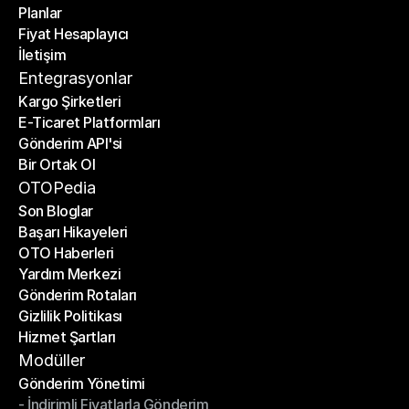
Planlar
Anasayfa
Fiyat Hesaplayıcı
Planlar
İletişim
Fiyat Hesaplayıcı
İletişim
Entegrasyonlar
Kargo Şirketleri
E-Ticaret Platformları
Kargo Şirketleri
Gönderim API'si
E-Ticaret Platformları
Bir Ortak Ol
Gönderim API'si
Bir Ortak Ol
OTOPedia
Son Bloglar
Başarı Hikayeleri
Son Bloglar
OTO Haberleri
Başarı Hikayeleri
Yardım Merkezi
OTO Haberleri
Gönderim Rotaları
Yardım Merkezi
Gizlilik Politikası
Gönderim Rotaları
Hizmet Şartları
Gizlilik Politikası
Hizmet Şartları
Modüller
Gönderim Yönetimi
- İndirimli Fiyatlarla Gönderim
Gönderim Yönetimi