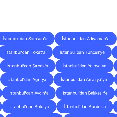
er
Şehirlere
Teslimat
Nokta
Diğer
şehirlerden
faaliyet
gösteren
teslimat
hizmetlerini
keşfedin.
İstanbul'dan Samsun'a
İstanbul'dan Adıyaman'a
İstanbul'dan Tokat'a
İstanbul'dan Tunceli'ye
İstanbul'dan Şırnak'a
İstanbul'dan Yalova'ya
İstanbul'dan Ağrı'ya
İstanbul'dan Amasya'ya
İstanbul'dan Aydın'a
İstanbul'dan Balıkesir'e
İstanbul'dan Bolu'ya
İstanbul'dan Burdur'a