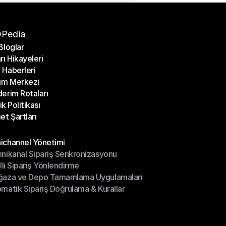
Pedia
Bloglar
rı Hikayeleri
Bloglar
Haberleri
rı Hikayeleri
ım Merkezi
Haberleri
erim Rotaları
ım Merkezi
lik Politikası
erim Rotaları
et Şartları
lik Politikası
et Şartları
üller
channel Yönetimi
nikanal Sipariş Senkronizasyonu
ichannel Yönetimi
ıllı Sipariş Yönlendirme
mnikanal Sipariş Senkronizasyonu
ğaza ve Depo Tamamlama Uygulamaları
ıllı Sipariş Yönlendirme
matik Sipariş Doğrulama & Kurallar
ğaza ve Depo Tamamlama Uygulamaları
matik Sipariş Doğrulama & Kurallar