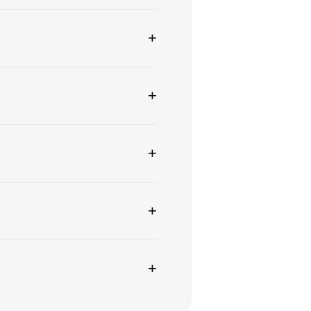
+
+
+
+
+