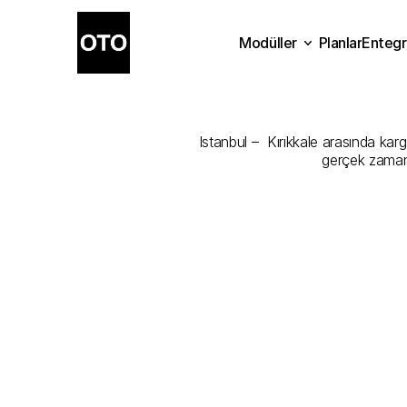
Modüller
Planlar
Entegr
Istanbul
-
Kırı
Planlar
Modüller
Ente
Istanbul –  Kırıkkale arasında karg
gerçek zamanl