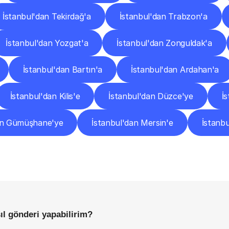
İstanbul'dan Tekirdağ'a
İstanbul'dan Trabzon'a
İstanbul'dan Yozgat'a
İstanbul'dan Zonguldak'a
İstanbul'dan Bartın'a
İstanbul'dan Ardahan'a
İstanbul'dan Kilis'e
İstanbul'dan Düzce'ye
İ
an Gümüşhane'ye
İstanbul'dan Mersin'e
İstanbu
Sıkça
Sorulan
Sorular
Başlamadan
Önce
Bilmeniz
Gereken
Her
Şey
sıl gönderi yapabilirim?