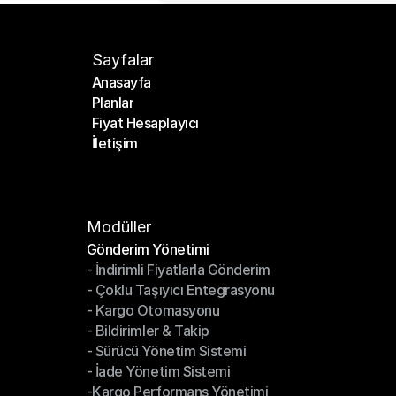
Sayfalar
Anasayfa
Planlar
Anasayfa
Fiyat Hesaplayıcı
Planlar
İletişim
Fiyat Hesaplayıcı
İletişim
Modüller
Gönderim Yönetimi
- İndirimli Fiyatlarla Gönderim
Gönderim Yönetimi
- Çoklu Taşıyıcı Entegrasyonu
- İndirimli Fiyatlarla Gönderim
- Kargo Otomasyonu
- Çoklu Taşıyıcı Entegrasyonu
- Bildirimler & Takip
- Kargo Otomasyonu
- Sürücü Yönetim Sistemi
- Bildirimler & Takip
- İade Yönetim Sistemi
- Sürücü Yönetim Sistemi
-Kargo Performans Yönetimi
- İade Yönetim Sistemi