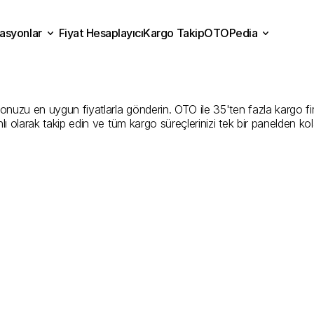
asyonlar
Fiyat Hesaplayıcı
Kargo Takip
OTOPedia
kkale
Kargo
Gönderim
Hiz
Fiyat Hesaplayıcı
Kargo Takip
grasyonlar
OTOPedia
İyi
Şirketler
onuzu en uygun fiyatlarla gönderin. OTO ile 35'ten fazla kargo firmas
ı olarak takip edin ve tüm kargo süreçlerinizi tek bir panelden ko