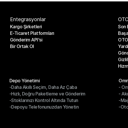
Entegrasyonlar
OTO
Kargo Şirketleri
Son 
E-Ticaret Platformları
Başa
Kargo Şirketleri
Son 
Gönderim API'si
OTO 
E-Ticaret Platformları
Başa
Bir Ortak Ol
Yard
Gönderim API'si
OTO 
Gönd
Bir Ortak Ol
Yard
Gizli
Gönd
Hizm
Gizli
Hizm
Modüller
Mod
Depo Yönetimi
Omni
-Daha Akıllı Seçim, Daha Az Çaba
- Om
Depo Yönetimi
Omn
-Hızlı, Doğru Paketleme ve Gönderim
- Ak
-Daha Akıllı Seçim, Daha Az Çaba
- O
-Stoklarınızı Kontrol Altında Tutun
-Ma
-Hızlı, Doğru Paketleme ve Gönderim
- Ak
-Depoyu Telefonunuzdan Yönetin
-Oto
-Stoklarınızı Kontrol Altında Tutun
-Ma
-Depoyu Telefonunuzdan Yönetin
-Oto