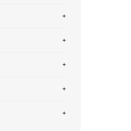
+
+
+
+
+