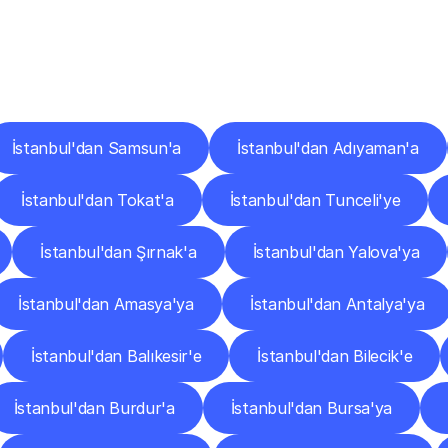
er
Şehirlere
Teslimat
Nokta
Diğer
şehirlerden
faaliyet
gösteren
teslimat
hizmetlerini
keşfedin.
İstanbul'dan Samsun'a
İstanbul'dan Adıyaman'a
İstanbul'dan Tokat'a
İstanbul'dan Tunceli'ye
İstanbul'dan Şırnak'a
İstanbul'dan Yalova'ya
İstanbul'dan Amasya'ya
İstanbul'dan Antalya'ya
İstanbul'dan Balıkesir'e
İstanbul'dan Bilecik'e
İstanbul'dan Burdur'a
İstanbul'dan Bursa'ya