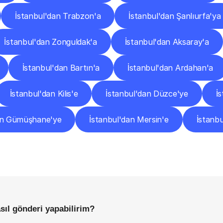
İstanbul'dan Trabzon'a
İstanbul'dan Şanlıurfa'ya
İstanbul'dan Zonguldak'a
İstanbul'dan Aksaray'a
İstanbul'dan Bartın'a
İstanbul'dan Ardahan'a
İstanbul'dan Kilis'e
İstanbul'dan Düzce'ye
İ
an Gümüşhane'ye
İstanbul'dan Mersin'e
İstanbu
Sıkça
Sorulan
Sorular
Başlamadan
Önce
Bilmeniz
Gereken
Her
Şey
sıl gönderi yapabilirim?