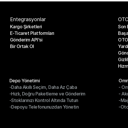
Entegrasyonlar
OTO
Kargo Şirketleri
Son 
E-Ticaret Platformları
Başa
Kargo Şirketleri
Son 
Gönderim API'si
OTO 
E-Ticaret Platformları
Başa
Bir Ortak Ol
Yard
Gönderim API'si
OTO 
Gönd
Bir Ortak Ol
Yard
Gizli
Gönd
Hizm
Gizli
Hizm
Modüller
Mod
Depo Yönetimi
Omni
-Daha Akıllı Seçim, Daha Az Çaba
- Om
Depo Yönetimi
Omn
-Hızlı, Doğru Paketleme ve Gönderim
- Ak
-Daha Akıllı Seçim, Daha Az Çaba
- O
-Stoklarınızı Kontrol Altında Tutun
-Ma
-Hızlı, Doğru Paketleme ve Gönderim
- Ak
-Depoyu Telefonunuzdan Yönetin
-Oto
-Stoklarınızı Kontrol Altında Tutun
-Ma
-Depoyu Telefonunuzdan Yönetin
-Oto