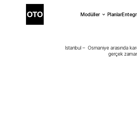
Modüller
Planlar
Entegr
Istanbul
-
Os
Planlar
Modüller
Ente
Istanbul –  Osmaniye arasında kargo
gerçek zamanl