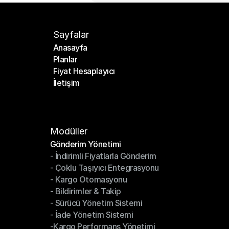
Sayfalar
Anasayfa
Planlar
Anasayfa
Fiyat Hesaplayıcı
Planlar
İletişim
Fiyat Hesaplayıcı
İletişim
Modüller
Gönderim Yönetimi
- İndirimli Fiyatlarla Gönderim
Gönderim Yönetimi
- Çoklu Taşıyıcı Entegrasyonu
- İndirimli Fiyatlarla Gönderim
- Kargo Otomasyonu
- Çoklu Taşıyıcı Entegrasyonu
- Bildirimler & Takip
- Kargo Otomasyonu
- Sürücü Yönetim Sistemi
- Bildirimler & Takip
- İade Yönetim Sistemi
- Sürücü Yönetim Sistemi
-Kargo Performans Yönetimi
- İade Yönetim Sistemi