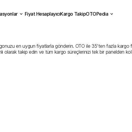
asyonlar
Fiyat Hesaplayıcı
Kargo Takip
OTOPedia
maniye
Kargo
Gönderim
H
Fiyat Hesaplayıcı
Kargo Takip
grasyonlar
OTOPedia
En
İyi
Şirketler
nuzu en uygun fiyatlarla gönderin. OTO ile 35'ten fazla kargo firmas
ı olarak takip edin ve tüm kargo süreçlerinizi tek bir panelden ko