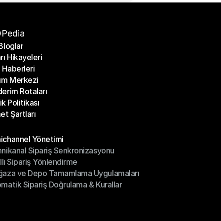
Pedia
Bloglar
rı Hikayeleri
Bloglar
Haberleri
rı Hikayeleri
ım Merkezi
Haberleri
erim Rotaları
ım Merkezi
lik Politikası
erim Rotaları
et Şartları
lik Politikası
et Şartları
üller
channel Yönetimi
nikanal Sipariş Senkronizasyonu
ichannel Yönetimi
ıllı Sipariş Yönlendirme
mnikanal Sipariş Senkronizasyonu
ğaza ve Depo Tamamlama Uygulamaları
ıllı Sipariş Yönlendirme
matik Sipariş Doğrulama & Kurallar
ğaza ve Depo Tamamlama Uygulamaları
matik Sipariş Doğrulama & Kurallar