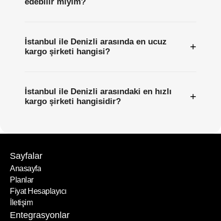
edebilir miyim?
İstanbul ile Denizli arasında en ucuz
+
kargo şirketi hangisi?
İstanbul ile Denizli arasındaki en hızlı
+
kargo şirketi hangisidir?
Sayfalar
Anasayfa
Planlar
Anasayfa
Fiyat Hesaplayıcı
Planlar
İletişim
Fiyat Hesaplayıcı
İletişim
Entegrasyonlar