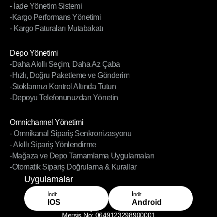
- İade Yönetim Sistemi
- Sürücü Yönetim Sistemi
-Kargo Performans Yönetimi
- İade Yönetim Sistemi
- Kargo Faturaları Mutabakatı
-Kargo Performans Yönetimi
- Kargo Faturaları Mutabakatı
Modüller
Depo Yönetimi
-Daha Akıllı Seçim, Daha Az Çaba
Depo Yönetimi
-Hızlı, Doğru Paketleme ve Gönderim
-Daha Akıllı Seçim, Daha Az Çaba
-Stoklarınızı Kontrol Altında Tutun
-Hızlı, Doğru Paketleme ve Gönderim
-Depoyu Telefonunuzdan Yönetin
-Stoklarınızı Kontrol Altında Tutun
-Depoyu Telefonunuzdan Yönetin
Modüller
Omnichannel Yönetimi
- Omnikanal Sipariş Senkronizasyonu
Omnichannel Yönetimi
- Akıllı Sipariş Yönlendirme
- Omnikanal Sipariş Senkronizasyonu
-Mağaza ve Depo Tamamlama Uygulamaları
- Akıllı Sipariş Yönlendirme
-Otomatik Sipariş Doğrulama & Kurallar
-Mağaza ve Depo Tamamlama Uygulamaları
-Otomatik Sipariş Doğrulama & Kurallar
Uygulamalar
İndir
İndir
IOS
Android
Mersis No: 0649123298900001