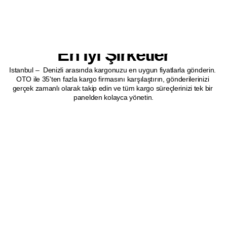
Istanbul - Denizli Kargo 
Gönderim Hizmeti Sunan 
En İyi Şirketler
Istanbul –  Denizli arasında kargonuzu en uygun fiyatlarla gönderin. 
OTO ile 35'ten fazla kargo firmasını karşılaştırın, gönderilerinizi 
gerçek zamanlı olarak takip edin ve tüm kargo süreçlerinizi tek bir 
panelden kolayca yönetin.