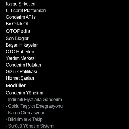
Kargo Şirketleri
E-Ticaret Platformları
Kargo Şirketleri
Gönderim API'si
E-Ticaret Platformları
Bir Ortak Ol
Gönderim API'si
Bir Ortak Ol
OTOPedia
Son Bloglar
Başarı Hikayeleri
Son Bloglar
OTO Haberleri
Başarı Hikayeleri
Yardım Merkezi
OTO Haberleri
Gönderim Rotaları
Yardım Merkezi
Gizlilik Politikası
Gönderim Rotaları
Hizmet Şartları
Gizlilik Politikası
Hizmet Şartları
Modüller
Gönderim Yönetimi
- İndirimli Fiyatlarla Gönderim
Gönderim Yönetimi
- Çoklu Taşıyıcı Entegrasyonu
- İndirimli Fiyatlarla Gönderim
- Kargo Otomasyonu
- Çoklu Taşıyıcı Entegrasyonu
- Bildirimler & Takip
- Kargo Otomasyonu
- Sürücü Yönetim Sistemi
- Bildirimler & Takip