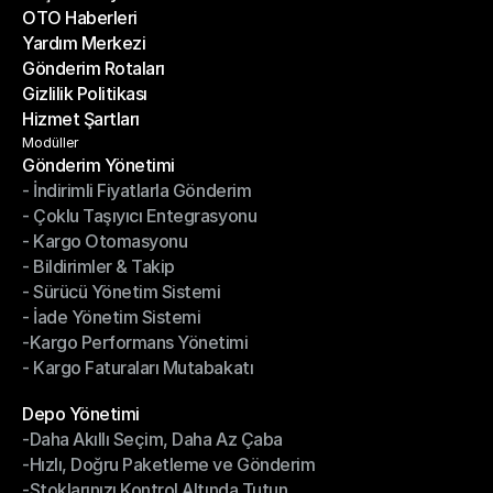
OTO Haberleri
Başarı Hikayeleri
Yardım Merkezi
OTO Haberleri
Gönderim Rotaları
Yardım Merkezi
Gizlilik Politikası
Gönderim Rotaları
Hizmet Şartları
Gizlilik Politikası
Hizmet Şartları
Modüller
Gönderim Yönetimi
- İndirimli Fiyatlarla Gönderim
Gönderim Yönetimi
- Çoklu Taşıyıcı Entegrasyonu
- İndirimli Fiyatlarla Gönderim
- Kargo Otomasyonu
- Çoklu Taşıyıcı Entegrasyonu
- Bildirimler & Takip
- Kargo Otomasyonu
- Sürücü Yönetim Sistemi
- Bildirimler & Takip
- İade Yönetim Sistemi
- Sürücü Yönetim Sistemi
-Kargo Performans Yönetimi
- İade Yönetim Sistemi
- Kargo Faturaları Mutabakatı
-Kargo Performans Yönetimi
- Kargo Faturaları Mutabakatı
Modüller
Depo Yönetimi
-Daha Akıllı Seçim, Daha Az Çaba
Depo Yönetimi
-Hızlı, Doğru Paketleme ve Gönderim
-Daha Akıllı Seçim, Daha Az Çaba
-Stoklarınızı Kontrol Altında Tutun
-Hızlı, Doğru Paketleme ve Gönderim