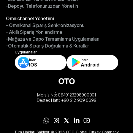
-Depoyu Telefonunuzdan Yönetin
-Stoklarınızı Kontrol Altında Tutun
-Depoyu Telefonunuzdan Yönetin
Modüller
Omnichannel Yönetimi
- Omnikanal Sipariş Senkronizasyonu
Omnichannel Yönetimi
- Akıllı Sipariş Yönlendirme
- Omnikanal Sipariş Senkronizasyonu
-Mağaza ve Depo Tamamlama Uygulamaları
- Akıllı Sipariş Yönlendirme
-Otomatik Sipariş Doğrulama & Kurallar
-Mağaza ve Depo Tamamlama Uygulamaları
-Otomatik Sipariş Doğrulama & Kurallar
Uygulamalar
İndir
İndir
IOS
Android
Mersis No: 0649123298900001
Destek Hattı: +90 212 909 0699
Tüm Hakları Saklıdır © 2026 OTO Global Turkey Company