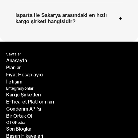
Isparta ile Sakarya arasındaki en hızlı
+
kargo şirketi hangisidir?
Sayfalar
Anasayfa
Planlar
Anasayfa
Fiyat Hesaplayıcı
Planlar
İletişim
Fiyat Hesaplayıcı
İletişim
Entegrasyonlar
Kargo Şirketleri
E-Ticaret Platformları
Kargo Şirketleri
Gönderim API'si
E-Ticaret Platformları
Bir Ortak Ol
Gönderim API'si
Bir Ortak Ol
OTOPedia
Son Bloglar
Başarı Hikayeleri
Son Bloglar