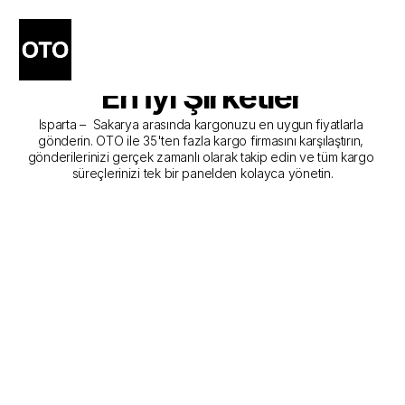
Isparta - Sakarya Kargo 
Gönderim Hizmeti Sunan 
En İyi Şirketler
Isparta –  Sakarya arasında kargonuzu en uygun fiyatlarla 
gönderin. OTO ile 35'ten fazla kargo firmasını karşılaştırın, 
gönderilerinizi gerçek zamanlı olarak takip edin ve tüm kargo 
süreçlerinizi tek bir panelden kolayca yönetin.