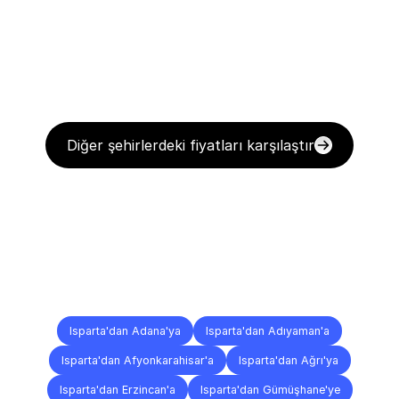
Diğer şehirlerdeki fiyatları karşılaştır
Diğer
Şehirlere
Teslimat
Noktaları
Isparta'dan Adana'ya
Isparta'dan Adıyaman'a
Isparta'dan Afyonkarahisar'a
Isparta'dan Ağrı'ya
Isparta'dan Erzincan'a
Isparta'dan Gümüşhane'ye