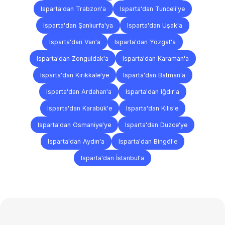
Isparta'dan Trabzon'a
Isparta'dan Tunceli'ye
Isparta'dan Şanlıurfa'ya
Isparta'dan Uşak'a
Isparta'dan Van'a
Isparta'dan Yozgat'a
Isparta'dan Zonguldak'a
Isparta'dan Karaman'a
Isparta'dan Kırıkkale'ye
Isparta'dan Batman'a
Isparta'dan Ardahan'a
Isparta'dan Iğdır'a
Isparta'dan Karabük'e
Isparta'dan Kilis'e
Isparta'dan Osmaniye'ye
Isparta'dan Düzce'ye
Isparta'dan Aydın'a
Isparta'dan Bingöl'e
Isparta'dan İstanbul'a
Sıkça
Sorulan
Sorular