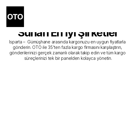
Isparta - Gümüşhane 
Kargo Gönderim Hizmeti 
Sunan En İyi Şirketler
Isparta –  Gümüşhane arasında kargonuzu en uygun fiyatlarla 
gönderin. OTO ile 35'ten fazla kargo firmasını karşılaştırın, 
gönderilerinizi gerçek zamanlı olarak takip edin ve tüm kargo 
süreçlerinizi tek bir panelden kolayca yönetin.