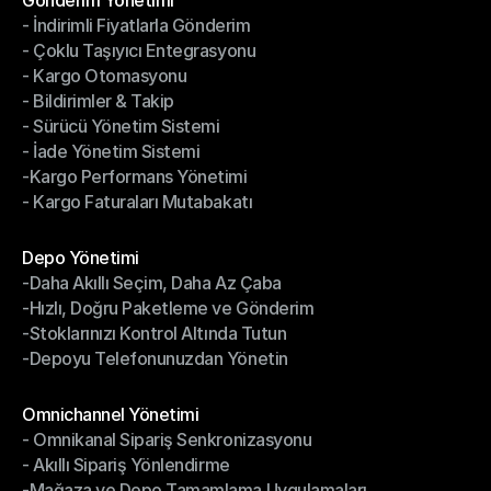
Gönderim Yönetimi
- İndirimli Fiyatlarla Gönderim
Gönderim Yönetimi
- Çoklu Taşıyıcı Entegrasyonu
- İndirimli Fiyatlarla Gönderim
- Kargo Otomasyonu
- Çoklu Taşıyıcı Entegrasyonu
- Bildirimler & Takip
- Kargo Otomasyonu
- Sürücü Yönetim Sistemi
- Bildirimler & Takip
- İade Yönetim Sistemi
- Sürücü Yönetim Sistemi
-Kargo Performans Yönetimi
- İade Yönetim Sistemi
- Kargo Faturaları Mutabakatı
-Kargo Performans Yönetimi
- Kargo Faturaları Mutabakatı
Modüller
Depo Yönetimi
-Daha Akıllı Seçim, Daha Az Çaba
Depo Yönetimi
-Hızlı, Doğru Paketleme ve Gönderim
-Daha Akıllı Seçim, Daha Az Çaba
-Stoklarınızı Kontrol Altında Tutun
-Hızlı, Doğru Paketleme ve Gönderim
-Depoyu Telefonunuzdan Yönetin
-Stoklarınızı Kontrol Altında Tutun
-Depoyu Telefonunuzdan Yönetin
Modüller
Omnichannel Yönetimi
- Omnikanal Sipariş Senkronizasyonu
Omnichannel Yönetimi
- Akıllı Sipariş Yönlendirme
- Omnikanal Sipariş Senkronizasyonu
-Mağaza ve Depo Tamamlama Uygulamaları
- Akıllı Sipariş Yönlendirme