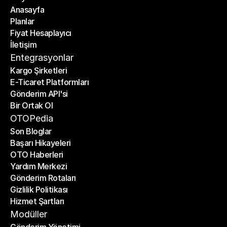
Anasayfa
Planlar
Anasayfa
Fiyat Hesaplayıcı
Planlar
İletişim
Fiyat Hesaplayıcı
İletişim
Entegrasyonlar
Kargo Şirketleri
E-Ticaret Platformları
Kargo Şirketleri
Gönderim API'si
E-Ticaret Platformları
Bir Ortak Ol
Gönderim API'si
Bir Ortak Ol
OTOPedia
Son Bloglar
Başarı Hikayeleri
Son Bloglar
OTO Haberleri
Başarı Hikayeleri
Yardım Merkezi
OTO Haberleri
Gönderim Rotaları
Yardım Merkezi
Gizlilik Politikası
Gönderim Rotaları
Hizmet Şartları
Gizlilik Politikası
Hizmet Şartları
Modüller