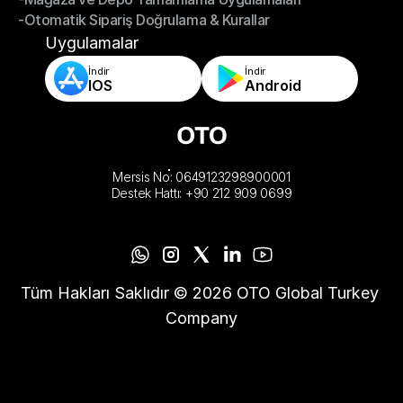
-Otomatik Sipariş Doğrulama & Kurallar
-Mağaza ve Depo Tamamlama Uygulamaları
-Otomatik Sipariş Doğrulama & Kurallar
Uygulamalar
İndir
İndir
IOS
Android
Mersis No: 0649123298900001
Destek Hattı: +90 212 909 0699
Tüm Hakları Saklıdır © 2026 OTO Global Turkey 
Company