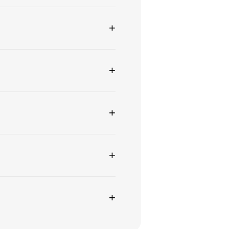
+
+
+
+
+