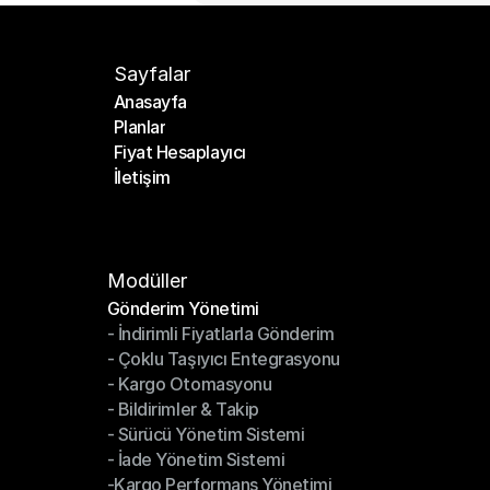
Sayfalar
Anasayfa
Planlar
Anasayfa
Fiyat Hesaplayıcı
Planlar
İletişim
Fiyat Hesaplayıcı
İletişim
Modüller
Gönderim Yönetimi
- İndirimli Fiyatlarla Gönderim
Gönderim Yönetimi
- Çoklu Taşıyıcı Entegrasyonu
- İndirimli Fiyatlarla Gönderim
- Kargo Otomasyonu
- Çoklu Taşıyıcı Entegrasyonu
- Bildirimler & Takip
- Kargo Otomasyonu
- Sürücü Yönetim Sistemi
- Bildirimler & Takip
- İade Yönetim Sistemi
- Sürücü Yönetim Sistemi
-Kargo Performans Yönetimi
- İade Yönetim Sistemi