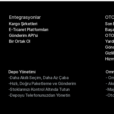
Entegrasyonlar
OTO
Kargo Şirketleri
Son 
E-Ticaret Platformları
Başa
Kargo Şirketleri
Son 
Gönderim API'si
OTO 
E-Ticaret Platformları
Başa
Bir Ortak Ol
Yard
Gönderim API'si
OTO 
Gönd
Bir Ortak Ol
Yard
Gizli
Gönd
Hizm
Gizli
Hizm
Modüller
Mod
Depo Yönetimi
Omni
-Daha Akıllı Seçim, Daha Az Çaba
- Om
Depo Yönetimi
Omn
-Hızlı, Doğru Paketleme ve Gönderim
- Ak
-Daha Akıllı Seçim, Daha Az Çaba
- O
-Stoklarınızı Kontrol Altında Tutun
-Ma
-Hızlı, Doğru Paketleme ve Gönderim
- Ak
-Depoyu Telefonunuzdan Yönetin
-Oto
-Stoklarınızı Kontrol Altında Tutun
-Ma
-Depoyu Telefonunuzdan Yönetin
-Oto