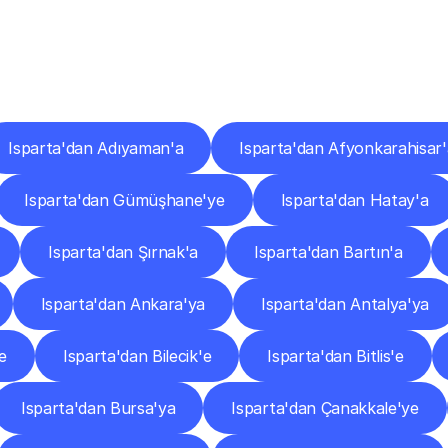
er
Şehirlere
Teslimat
Nokta
Diğer
şehirlerden
faaliyet
gösteren
teslimat
hizmetlerini
keşfedin.
Isparta'dan Adıyaman'a
Isparta'dan Afyonkarahisar'
Isparta'dan Gümüşhane'ye
Isparta'dan Hatay'a
Isparta'dan Şırnak'a
Isparta'dan Bartın'a
Isparta'dan Ankara'ya
Isparta'dan Antalya'ya
e
Isparta'dan Bilecik'e
Isparta'dan Bitlis'e
Isparta'dan Bursa'ya
Isparta'dan Çanakkale'ye