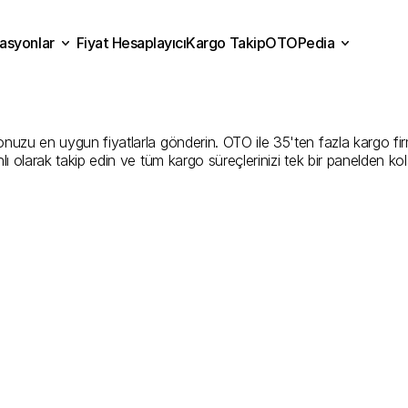
asyonlar
Fiyat Hesaplayıcı
Kargo Takip
OTOPedia
man
Kargo
Gönderim
Hizm
Fiyat Hesaplayıcı
Kargo Takip
grasyonlar
OTOPedia
İyi
Şirketler
uzu en uygun fiyatlarla gönderin. OTO ile 35'ten fazla kargo firması
ı olarak takip edin ve tüm kargo süreçlerinizi tek bir panelden ko