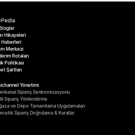
Pedia
Bloglar
rı Hikayeleri
Bloglar
Haberleri
rı Hikayeleri
ım Merkezi
Haberleri
erim Rotaları
ım Merkezi
lik Politikası
erim Rotaları
et Şartları
lik Politikası
et Şartları
üller
channel Yönetimi
nikanal Sipariş Senkronizasyonu
ichannel Yönetimi
ıllı Sipariş Yönlendirme
mnikanal Sipariş Senkronizasyonu
ğaza ve Depo Tamamlama Uygulamaları
ıllı Sipariş Yönlendirme
matik Sipariş Doğrulama & Kurallar
ğaza ve Depo Tamamlama Uygulamaları
matik Sipariş Doğrulama & Kurallar