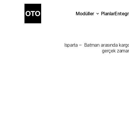
Modüller
Planlar
Entegr
Isparta
-
Bat
Planlar
Modüller
Ente
Isparta –  Batman arasında kargon
gerçek zamanl