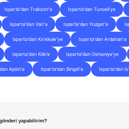
Isparta'dan Trabzon'a
Isparta'dan Tunceli'ye
Isparta'dan Van'a
Isparta'dan Yozgat'a
Is
Isparta'dan Kırıkkale'ye
Isparta'dan Ardahan'a
Isparta'dan Kilis'e
Isparta'dan Osmaniye'ye
'dan Aydın'a
Isparta'dan Bingöl'e
Isparta'dan İs
Sıkça
Sorulan
Sorular
Başlamadan
Önce
Bilmeniz
Gereken
Her
Şey
 gönderi yapabilirim?