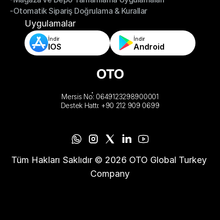
-Otomatik Sipariş Doğrulama & Kurallar
-Mağaza ve Depo Tamamlama Uygulamaları
-Otomatik Sipariş Doğrulama & Kurallar
Uygulamalar
İndir
İndir
IOS
Android
Mersis No: 0649123298900001
Destek Hattı: +90 212 909 0699
Tüm Hakları Saklıdır © 2026 OTO Global Turkey 
Company