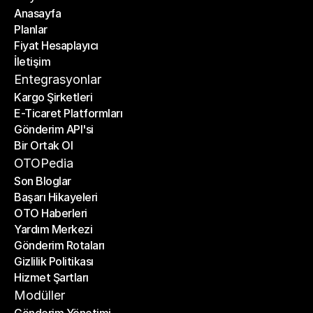
Anasayfa
Planlar
Anasayfa
Fiyat Hesaplayıcı
Planlar
İletişim
Fiyat Hesaplayıcı
İletişim
Entegrasyonlar
Kargo Şirketleri
E-Ticaret Platformları
Kargo Şirketleri
Gönderim API'si
E-Ticaret Platformları
Bir Ortak Ol
Gönderim API'si
Bir Ortak Ol
OTOPedia
Son Bloglar
Başarı Hikayeleri
Son Bloglar
OTO Haberleri
Başarı Hikayeleri
Yardım Merkezi
OTO Haberleri
Gönderim Rotaları
Yardım Merkezi
Gizlilik Politikası
Gönderim Rotaları
Hizmet Şartları
Gizlilik Politikası
Hizmet Şartları
Modüller