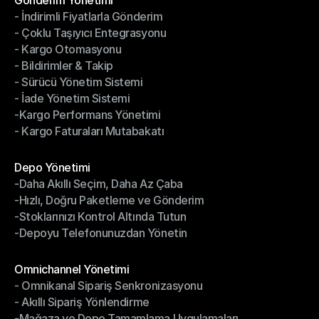
Gönderim Yönetimi
- İndirimli Fiyatlarla Gönderim
Gönderim Yönetimi
- Çoklu Taşıyıcı Entegrasyonu
- İndirimli Fiyatlarla Gönderim
- Kargo Otomasyonu
- Çoklu Taşıyıcı Entegrasyonu
- Bildirimler & Takip
- Kargo Otomasyonu
- Sürücü Yönetim Sistemi
- Bildirimler & Takip
- İade Yönetim Sistemi
- Sürücü Yönetim Sistemi
-Kargo Performans Yönetimi
- İade Yönetim Sistemi
- Kargo Faturaları Mutabakatı
-Kargo Performans Yönetimi
- Kargo Faturaları Mutabakatı
Modüller
Depo Yönetimi
-Daha Akıllı Seçim, Daha Az Çaba
Depo Yönetimi
-Hızlı, Doğru Paketleme ve Gönderim
-Daha Akıllı Seçim, Daha Az Çaba
-Stoklarınızı Kontrol Altında Tutun
-Hızlı, Doğru Paketleme ve Gönderim
-Depoyu Telefonunuzdan Yönetin
-Stoklarınızı Kontrol Altında Tutun
-Depoyu Telefonunuzdan Yönetin
Modüller
Omnichannel Yönetimi
- Omnikanal Sipariş Senkronizasyonu
Omnichannel Yönetimi
- Akıllı Sipariş Yönlendirme
- Omnikanal Sipariş Senkronizasyonu
-Mağaza ve Depo Tamamlama Uygulamaları
- Akıllı Sipariş Yönlendirme