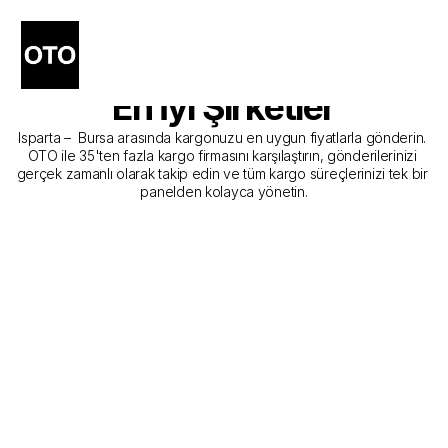
Isparta - Bursa Kargo 
Gönderim Hizmeti Sunan 
En İyi Şirketler
Isparta –  Bursa arasında kargonuzu en uygun fiyatlarla gönderin. 
OTO ile 35'ten fazla kargo firmasını karşılaştırın, gönderilerinizi 
gerçek zamanlı olarak takip edin ve tüm kargo süreçlerinizi tek bir 
panelden kolayca yönetin.