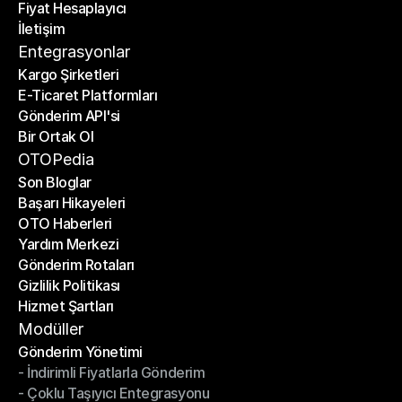
Fiyat Hesaplayıcı
Planlar
İletişim
Fiyat Hesaplayıcı
İletişim
Entegrasyonlar
Kargo Şirketleri
E-Ticaret Platformları
Kargo Şirketleri
Gönderim API'si
E-Ticaret Platformları
Bir Ortak Ol
Gönderim API'si
Bir Ortak Ol
OTOPedia
Son Bloglar
Başarı Hikayeleri
Son Bloglar
OTO Haberleri
Başarı Hikayeleri
Yardım Merkezi
OTO Haberleri
Gönderim Rotaları
Yardım Merkezi
Gizlilik Politikası
Gönderim Rotaları
Hizmet Şartları
Gizlilik Politikası
Hizmet Şartları
Modüller
Gönderim Yönetimi
- İndirimli Fiyatlarla Gönderim
Gönderim Yönetimi
- Çoklu Taşıyıcı Entegrasyonu
- İndirimli Fiyatlarla Gönderim