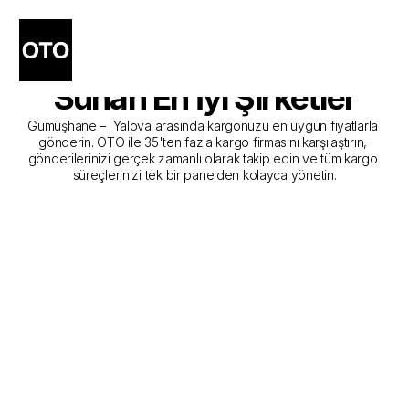
Gümüşhane - Yalova 
Kargo Gönderim Hizmeti 
Sunan En İyi Şirketler
Gümüşhane –  Yalova arasında kargonuzu en uygun fiyatlarla 
gönderin. OTO ile 35'ten fazla kargo firmasını karşılaştırın, 
gönderilerinizi gerçek zamanlı olarak takip edin ve tüm kargo 
süreçlerinizi tek bir panelden kolayca yönetin.