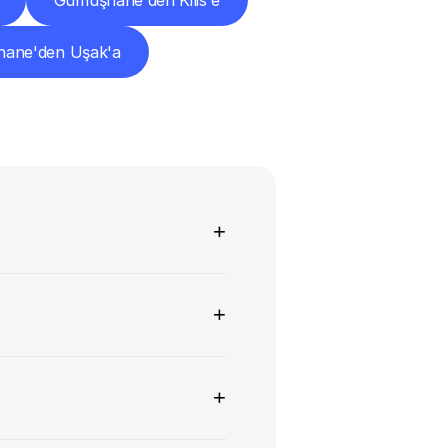
Gümüşhane'den Kilis'e
ane'den Uşak'a
+
+
+