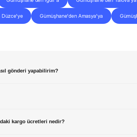
Gümüşhane'den Iğdır'a
Gümüşhane'den Yalova'ya
 Düzce'ye
Gümüşhane'den Amasya'ya
Gümüşh
Sıkça
Sorulan
Sorular
Başlamadan
Önce
Bilmeniz
Gereken
Her
Şey
ıl gönderi yapabilirim?
aki kargo ücretleri nedir?