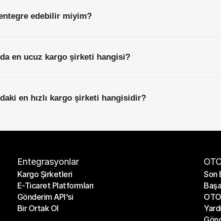
entegre edebilir miyim?
a en ucuz kargo şirketi hangisi?
ki en hızlı kargo şirketi hangisidir?
Entegrasyonlar
OTO
Kargo Şirketleri
Son 
E-Ticaret Platformları
Başa
Kargo Şirketleri
Son 
Gönderim API'si
OTO 
E-Ticaret Platformları
Başa
Bir Ortak Ol
Yard
Gönderim API'si
OTO 
Gönd
Bir Ortak Ol
Yard