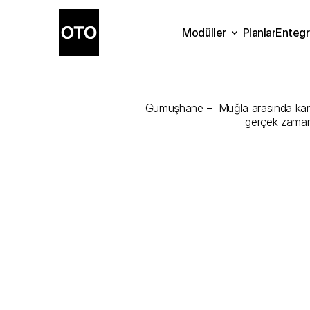
Modüller
Planlar
Entegr
Gümüşhane
Planlar
Modüller
Ente
Gümüşhane –  Muğla arasında kargonu
gerçek zamanl