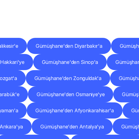
er
Şehirlere
Teslimat
Nokta
Diğer
şehirlerden
faaliyet
gösteren
teslimat
hizmetlerini
keşfedin.
ıkesir'e
Gümüşhane'den Diyarbakır'a
Gümüşha
Hakkari'ye
Gümüşhane'den Sinop'a
Gümüşhan
ozgat'a
Gümüşhane'den Zonguldak'a
Gümüşha
arabük'e
Gümüşhane'den Osmaniye'ye
Gümüşh
yaman'a
Gümüşhane'den Afyonkarahisar'a
Gü
Ankara'ya
Gümüşhane'den Antalya'ya
Gümüşh