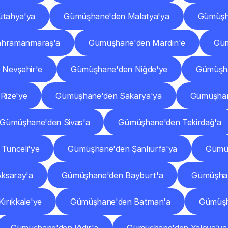
tahya'ya
Gümüşhane'den Malatya'ya
Gümüşh
ahramanmaraş'a
Gümüşhane'den Mardin'e
Güm
Nevşehir'e
Gümüşhane'den Niğde'ye
Gümüşha
Rize'ye
Gümüşhane'den Sakarya'ya
Gümüşhan
Gümüşhane'den Sivas'a
Gümüşhane'den Tekirdağ'a
Tunceli'ye
Gümüşhane'den Şanlıurfa'ya
Gümüş
ksaray'a
Gümüşhane'den Bayburt'a
Gümüşhan
ırıkkale'ye
Gümüşhane'den Batman'a
Gümüşh