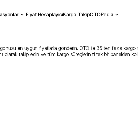
asyonlar
Fiyat Hesaplayıcı
Kargo Takip
OTOPedia
-
Muğla
Kargo
Gönderim
H
Fiyat Hesaplayıcı
Kargo Takip
grasyonlar
OTOPedia
En
İyi
Şirketler
zu en uygun fiyatlarla gönderin. OTO ile 35'ten fazla kargo firmas
ı olarak takip edin ve tüm kargo süreçlerinizi tek bir panelden ko