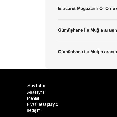
E-ticaret Mağazamı OTO ile 
Gümüşhane ile Muğla arasınd
Gümüşhane ile Muğla arasında
Sayfalar
Anasayfa
Planlar
Anasayfa
Fiyat Hesaplayıcı
Planlar
İletişim
Fiyat Hesaplayıcı
İletişim