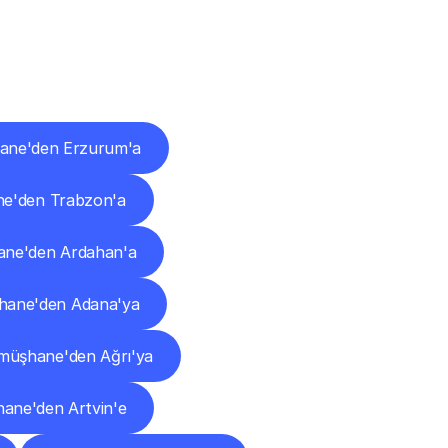
ları
ne'den Erzurum'a
e'den Trabzon'a
ne'den Ardahan'a
ane'den Adana'ya
müşhane'den Ağrı'ya
ane'den Artvin'e