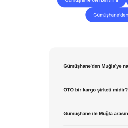
Gümüşhane'den Bartın'a
Gümüşhane'den
Gümüşhane'den Muğla'ye nas
OTO bir kargo şirketi midir?
Gümüşhane ile Muğla arasınd