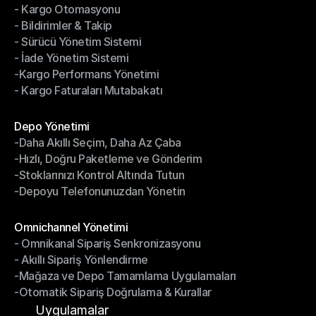
- Kargo Otomasyonu
- Çoklu Taşıyıcı Entegrasyonu
- Bildirimler & Takip
- Kargo Otomasyonu
- Sürücü Yönetim Sistemi
- Bildirimler & Takip
- İade Yönetim Sistemi
- Sürücü Yönetim Sistemi
-Kargo Performans Yönetimi
- İade Yönetim Sistemi
- Kargo Faturaları Mutabakatı
-Kargo Performans Yönetimi
- Kargo Faturaları Mutabakatı
Modüller
Depo Yönetimi
-Daha Akıllı Seçim, Daha Az Çaba
Depo Yönetimi
-Hızlı, Doğru Paketleme ve Gönderim
-Daha Akıllı Seçim, Daha Az Çaba
-Stoklarınızı Kontrol Altında Tutun
-Hızlı, Doğru Paketleme ve Gönderim
-Depoyu Telefonunuzdan Yönetin
-Stoklarınızı Kontrol Altında Tutun
-Depoyu Telefonunuzdan Yönetin
Modüller
Omnichannel Yönetimi
- Omnikanal Sipariş Senkronizasyonu
Omnichannel Yönetimi
- Akıllı Sipariş Yönlendirme
- Omnikanal Sipariş Senkronizasyonu
-Mağaza ve Depo Tamamlama Uygulamaları
- Akıllı Sipariş Yönlendirme
-Otomatik Sipariş Doğrulama & Kurallar
-Mağaza ve Depo Tamamlama Uygulamaları
-Otomatik Sipariş Doğrulama & Kurallar
Uygulamalar