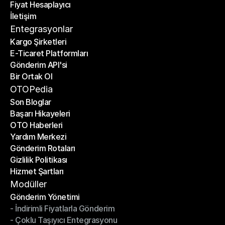
Fiyat Hesaplayıcı
Planlar
İletişim
Fiyat Hesaplayıcı
İletişim
Entegrasyonlar
Kargo Şirketleri
E-Ticaret Platformları
Kargo Şirketleri
Gönderim API'si
E-Ticaret Platformları
Bir Ortak Ol
Gönderim API'si
Bir Ortak Ol
OTOPedia
Son Bloglar
Başarı Hikayeleri
Son Bloglar
OTO Haberleri
Başarı Hikayeleri
Yardım Merkezi
OTO Haberleri
Gönderim Rotaları
Yardım Merkezi
Gizlilik Politikası
Gönderim Rotaları
Hizmet Şartları
Gizlilik Politikası
Hizmet Şartları
Modüller
Gönderim Yönetimi
- İndirimli Fiyatlarla Gönderim
Gönderim Yönetimi
- Çoklu Taşıyıcı Entegrasyonu
- İndirimli Fiyatlarla Gönderim