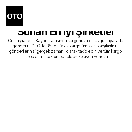
Gümüşhane - Bayburt 
Kargo Gönderim Hizmeti 
Sunan En İyi Şirketler
Gümüşhane –  Bayburt arasında kargonuzu en uygun fiyatlarla 
gönderin. OTO ile 35'ten fazla kargo firmasını karşılaştırın, 
gönderilerinizi gerçek zamanlı olarak takip edin ve tüm kargo 
süreçlerinizi tek bir panelden kolayca yönetin.