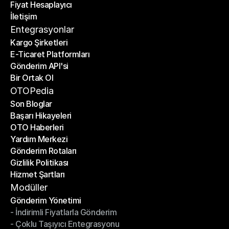
Fiyat Hesaplayıcı
Planlar
İletişim
Fiyat Hesaplayıcı
İletişim
Entegrasyonlar
Kargo Şirketleri
E-Ticaret Platformları
Kargo Şirketleri
Gönderim API'si
E-Ticaret Platformları
Bir Ortak Ol
Gönderim API'si
Bir Ortak Ol
OTOPedia
Son Bloglar
Başarı Hikayeleri
Son Bloglar
OTO Haberleri
Başarı Hikayeleri
Yardım Merkezi
OTO Haberleri
Gönderim Rotaları
Yardım Merkezi
Gizlilik Politikası
Gönderim Rotaları
Hizmet Şartları
Gizlilik Politikası
Hizmet Şartları
Modüller
Gönderim Yönetimi
- İndirimli Fiyatlarla Gönderim
Gönderim Yönetimi
- Çoklu Taşıyıcı Entegrasyonu
- İndirimli Fiyatlarla Gönderim