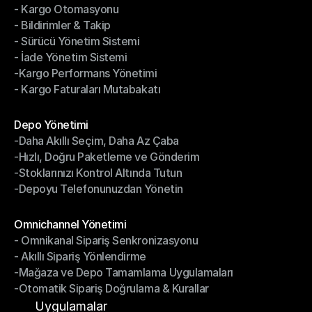
- Kargo Otomasyonu
- Çoklu Taşıyıcı Entegrasyonu
- Bildirimler & Takip
- Kargo Otomasyonu
- Sürücü Yönetim Sistemi
- Bildirimler & Takip
- İade Yönetim Sistemi
- Sürücü Yönetim Sistemi
-Kargo Performans Yönetimi
- İade Yönetim Sistemi
- Kargo Faturaları Mutabakatı
-Kargo Performans Yönetimi
- Kargo Faturaları Mutabakatı
Modüller
Depo Yönetimi
-Daha Akıllı Seçim, Daha Az Çaba
Depo Yönetimi
-Hızlı, Doğru Paketleme ve Gönderim
-Daha Akıllı Seçim, Daha Az Çaba
-Stoklarınızı Kontrol Altında Tutun
-Hızlı, Doğru Paketleme ve Gönderim
-Depoyu Telefonunuzdan Yönetin
-Stoklarınızı Kontrol Altında Tutun
-Depoyu Telefonunuzdan Yönetin
Modüller
Omnichannel Yönetimi
- Omnikanal Sipariş Senkronizasyonu
Omnichannel Yönetimi
- Akıllı Sipariş Yönlendirme
- Omnikanal Sipariş Senkronizasyonu
-Mağaza ve Depo Tamamlama Uygulamaları
- Akıllı Sipariş Yönlendirme
-Otomatik Sipariş Doğrulama & Kurallar
-Mağaza ve Depo Tamamlama Uygulamaları
-Otomatik Sipariş Doğrulama & Kurallar
Uygulamalar