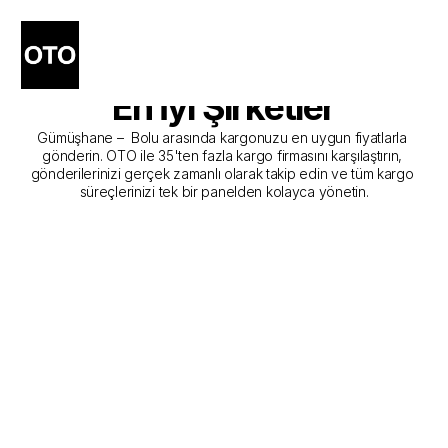
Gümüşhane - Bolu Kargo 
Gönderim Hizmeti Sunan 
En İyi Şirketler
Gümüşhane –  Bolu arasında kargonuzu en uygun fiyatlarla 
gönderin. OTO ile 35'ten fazla kargo firmasını karşılaştırın, 
gönderilerinizi gerçek zamanlı olarak takip edin ve tüm kargo 
süreçlerinizi tek bir panelden kolayca yönetin.