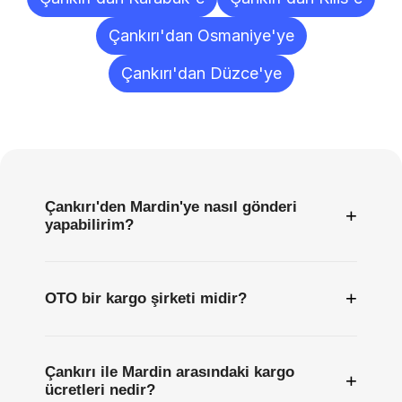
Çankırı'dan Osmaniye'ye
Çankırı'dan Düzce'ye
Sıkça
Sorulan
Sorular
Çankırı'den Mardin'ye nasıl gönderi
+
yapabilirim?
+
OTO bir kargo şirketi midir?
Çankırı ile Mardin arasındaki kargo
+
ücretleri nedir?