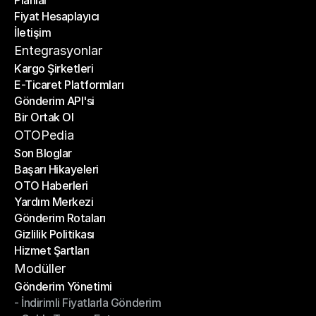
Planlar
Anasayfa
Fiyat Hesaplayıcı
Planlar
İletişim
Fiyat Hesaplayıcı
İletişim
Entegrasyonlar
Kargo Şirketleri
E-Ticaret Platformları
Kargo Şirketleri
Gönderim API'si
E-Ticaret Platformları
Bir Ortak Ol
Gönderim API'si
Bir Ortak Ol
OTOPedia
Son Bloglar
Başarı Hikayeleri
Son Bloglar
OTO Haberleri
Başarı Hikayeleri
Yardım Merkezi
OTO Haberleri
Gönderim Rotaları
Yardım Merkezi
Gizlilik Politikası
Gönderim Rotaları
Hizmet Şartları
Gizlilik Politikası
Hizmet Şartları
Modüller
Gönderim Yönetimi
- İndirimli Fiyatlarla Gönderim
Gönderim Yönetimi