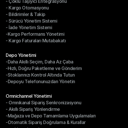
- Çoklu Taşıyıcı Entegrasyonu
- İndirimli Fiyatlarla Gönderim
- Kargo Otomasyonu
- Çoklu Taşıyıcı Entegrasyonu
- Bildirimler & Takip
- Kargo Otomasyonu
- Sürücü Yönetim Sistemi
- Bildirimler & Takip
- İade Yönetim Sistemi
- Sürücü Yönetim Sistemi
-Kargo Performans Yönetimi
- İade Yönetim Sistemi
- Kargo Faturaları Mutabakatı
-Kargo Performans Yönetimi
- Kargo Faturaları Mutabakatı
Modüller
Depo Yönetimi
-Daha Akıllı Seçim, Daha Az Çaba
Depo Yönetimi
-Hızlı, Doğru Paketleme ve Gönderim
-Daha Akıllı Seçim, Daha Az Çaba
-Stoklarınızı Kontrol Altında Tutun
-Hızlı, Doğru Paketleme ve Gönderim
-Depoyu Telefonunuzdan Yönetin
-Stoklarınızı Kontrol Altında Tutun
-Depoyu Telefonunuzdan Yönetin
Modüller
Omnichannel Yönetimi
- Omnikanal Sipariş Senkronizasyonu
Omnichannel Yönetimi
- Akıllı Sipariş Yönlendirme
- Omnikanal Sipariş Senkronizasyonu
-Mağaza ve Depo Tamamlama Uygulamaları
- Akıllı Sipariş Yönlendirme
-Otomatik Sipariş Doğrulama & Kurallar
-Mağaza ve Depo Tamamlama Uygulamaları