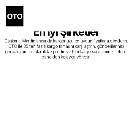
Çankırı - Mardin Kargo 
Gönderim Hizmeti Sunan 
En İyi Şirketler
Çankırı –  Mardin arasında kargonuzu en uygun fiyatlarla gönderin. 
OTO ile 35'ten fazla kargo firmasını karşılaştırın, gönderilerinizi 
gerçek zamanlı olarak takip edin ve tüm kargo süreçlerinizi tek bir 
panelden kolayca yönetin.