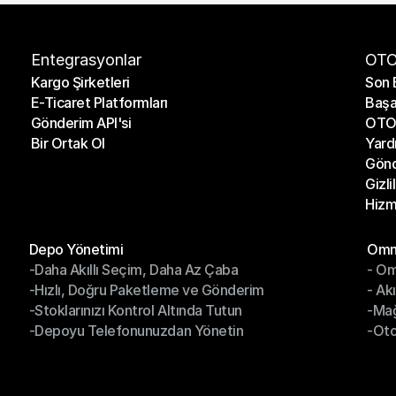
Entegrasyonlar
OTO
Kargo Şirketleri
Son 
E-Ticaret Platformları
Başa
Kargo Şirketleri
Son 
Gönderim API'si
OTO 
E-Ticaret Platformları
Başa
Bir Ortak Ol
Yard
Gönderim API'si
OTO 
Gönd
Bir Ortak Ol
Yard
Gizli
Gönd
Hizm
Gizli
Hizm
Modüller
Mod
Depo Yönetimi
Omni
-Daha Akıllı Seçim, Daha Az Çaba
- Om
Depo Yönetimi
Omn
-Hızlı, Doğru Paketleme ve Gönderim
- Ak
-Daha Akıllı Seçim, Daha Az Çaba
- O
-Stoklarınızı Kontrol Altında Tutun
-Ma
-Hızlı, Doğru Paketleme ve Gönderim
- Ak
-Depoyu Telefonunuzdan Yönetin
-Oto
-Stoklarınızı Kontrol Altında Tutun
-Ma
-Depoyu Telefonunuzdan Yönetin
-Oto