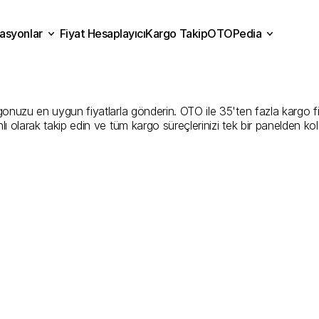
asyonlar
Fiyat Hesaplayıcı
Kargo Takip
OTOPedia
iantep
Kargo
Gönderim
H
Fiyat Hesaplayıcı
Kargo Takip
grasyonlar
OTOPedia
En
İyi
Şirketler
nuzu en uygun fiyatlarla gönderin. OTO ile 35'ten fazla kargo firmas
ı olarak takip edin ve tüm kargo süreçlerinizi tek bir panelden ko