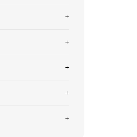
+
+
+
+
+