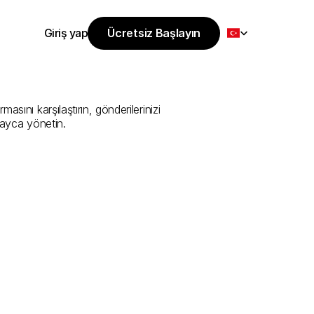
Select Language
Giriş yap
Ücretsiz Başlayın
Ücretsiz Başlayın
izmeti
Sunan
Giriş yap
ını karşılaştırın, gönderilerinizi 
layca yönetin.