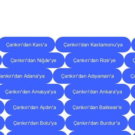
er
Şehirlere
Teslimat
Nokta
Diğer
şehirlerden
faaliyet
gösteren
teslimat
hizmetlerini
keşfedin.
Çankırı'dan Kars'a
Çankırı'dan Kastamonu'ya
Çankırı'dan Niğde'ye
Çankırı'dan Rize'ye
Ç
ankırı'dan Adana'ya
Çankırı'dan Adıyaman'a
Ç
Çankırı'dan Amasya'ya
Çankırı'dan Ankara'ya
Çankırı'dan Aydın'a
Çankırı'dan Balıkesir'e
Çankırı'dan Bolu'ya
Çankırı'dan Burdur'a