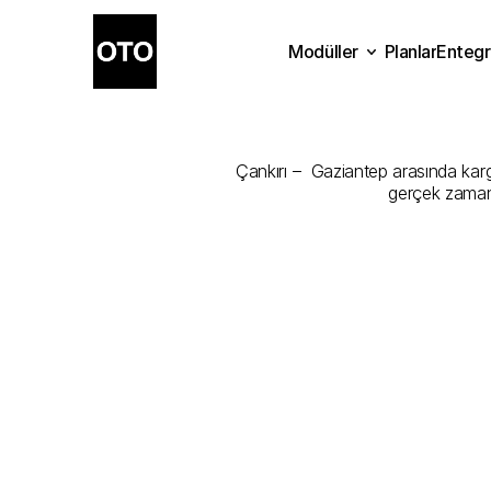
Modüller
Planlar
Entegr
Çankırı
-
Gaz
Planlar
Modüller
Ente
Çankırı –  Gaziantep arasında kargo
gerçek zamanl