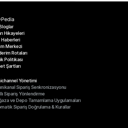
Pedia
Bloglar
rı Hikayeleri
Bloglar
Haberleri
rı Hikayeleri
ım Merkezi
Haberleri
erim Rotaları
ım Merkezi
lik Politikası
erim Rotaları
et Şartları
lik Politikası
et Şartları
üller
channel Yönetimi
nikanal Sipariş Senkronizasyonu
ichannel Yönetimi
ıllı Sipariş Yönlendirme
mnikanal Sipariş Senkronizasyonu
ğaza ve Depo Tamamlama Uygulamaları
ıllı Sipariş Yönlendirme
matik Sipariş Doğrulama & Kurallar
ğaza ve Depo Tamamlama Uygulamaları
matik Sipariş Doğrulama & Kurallar