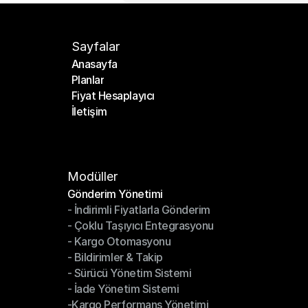
Sayfalar
Anasayfa
Planlar
Anasayfa
Fiyat Hesaplayıcı
Planlar
İletişim
Fiyat Hesaplayıcı
İletişim
Modüller
Gönderim Yönetimi
- İndirimli Fiyatlarla Gönderim
Gönderim Yönetimi
- Çoklu Taşıyıcı Entegrasyonu
- İndirimli Fiyatlarla Gönderim
- Kargo Otomasyonu
- Çoklu Taşıyıcı Entegrasyonu
- Bildirimler & Takip
- Kargo Otomasyonu
- Sürücü Yönetim Sistemi
- Bildirimler & Takip
- İade Yönetim Sistemi
- Sürücü Yönetim Sistemi
-Kargo Performans Yönetimi
- İade Yönetim Sistemi