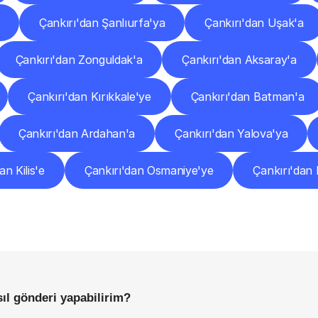
Çankırı'dan Şanlıurfa'ya
Çankırı'dan Uşak'a
Çankırı'dan Zonguldak'a
Çankırı'dan Aksaray'a
Çankırı'dan Kırıkkale'ye
Çankırı'dan Batman'a
Çankırı'dan Ardahan'a
Çankırı'dan Yalova'ya
an Kilis'e
Çankırı'dan Osmaniye'ye
Çankırı'dan
Sıkça
Sorulan
Sorular
Başlamadan
Önce
Bilmeniz
Gereken
Her
Şey
ıl gönderi yapabilirim?