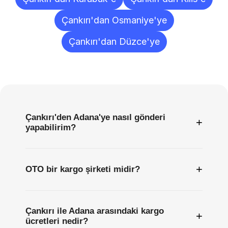
Çankırı'dan Osmaniye'ye
Çankırı'dan Düzce'ye
Sıkça
Sorulan
Sorular
Çankırı'den Adana'ye nasıl gönderi
+
yapabilirim?
+
OTO bir kargo şirketi midir?
Çankırı ile Adana arasındaki kargo
+
ücretleri nedir?