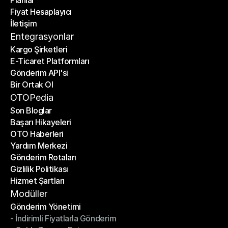
Planlar
Anasayfa
Fiyat Hesaplayıcı
Planlar
İletişim
Fiyat Hesaplayıcı
İletişim
Entegrasyonlar
Kargo Şirketleri
E-Ticaret Platformları
Kargo Şirketleri
Gönderim API'si
E-Ticaret Platformları
Bir Ortak Ol
Gönderim API'si
Bir Ortak Ol
OTOPedia
Son Bloglar
Başarı Hikayeleri
Son Bloglar
OTO Haberleri
Başarı Hikayeleri
Yardım Merkezi
OTO Haberleri
Gönderim Rotaları
Yardım Merkezi
Gizlilik Politikası
Gönderim Rotaları
Hizmet Şartları
Gizlilik Politikası
Hizmet Şartları
Modüller
Gönderim Yönetimi
- İndirimli Fiyatlarla Gönderim
Gönderim Yönetimi