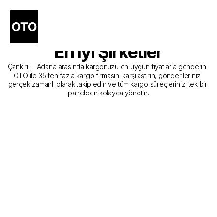
Çankırı - Adana Kargo 
Gönderim Hizmeti Sunan 
En İyi Şirketler
Çankırı –  Adana arasında kargonuzu en uygun fiyatlarla gönderin. 
OTO ile 35'ten fazla kargo firmasını karşılaştırın, gönderilerinizi 
gerçek zamanlı olarak takip edin ve tüm kargo süreçlerinizi tek bir 
panelden kolayca yönetin.