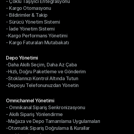
- Çoklu Taşıyıcı Entegrasyonu
- İndirimli Fiyatlarla Gönderim
- Kargo Otomasyonu
- Çoklu Taşıyıcı Entegrasyonu
- Bildirimler & Takip
- Kargo Otomasyonu
- Sürücü Yönetim Sistemi
- Bildirimler & Takip
- İade Yönetim Sistemi
- Sürücü Yönetim Sistemi
-Kargo Performans Yönetimi
- İade Yönetim Sistemi
- Kargo Faturaları Mutabakatı
-Kargo Performans Yönetimi
- Kargo Faturaları Mutabakatı
Modüller
Depo Yönetimi
-Daha Akıllı Seçim, Daha Az Çaba
Depo Yönetimi
-Hızlı, Doğru Paketleme ve Gönderim
-Daha Akıllı Seçim, Daha Az Çaba
-Stoklarınızı Kontrol Altında Tutun
-Hızlı, Doğru Paketleme ve Gönderim
-Depoyu Telefonunuzdan Yönetin
-Stoklarınızı Kontrol Altında Tutun
-Depoyu Telefonunuzdan Yönetin
Modüller
Omnichannel Yönetimi
- Omnikanal Sipariş Senkronizasyonu
Omnichannel Yönetimi
- Akıllı Sipariş Yönlendirme
- Omnikanal Sipariş Senkronizasyonu
-Mağaza ve Depo Tamamlama Uygulamaları
- Akıllı Sipariş Yönlendirme
-Otomatik Sipariş Doğrulama & Kurallar
-Mağaza ve Depo Tamamlama Uygulamaları