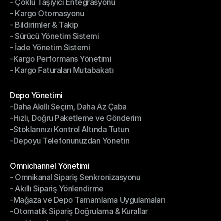
- Çoklu Taşıyıcı Entegrasyonu
- İndirimli Fiyatlarla Gönderim
- Kargo Otomasyonu
- Çoklu Taşıyıcı Entegrasyonu
- Bildirimler & Takip
- Kargo Otomasyonu
- Sürücü Yönetim Sistemi
- Bildirimler & Takip
- İade Yönetim Sistemi
- Sürücü Yönetim Sistemi
-Kargo Performans Yönetimi
- İade Yönetim Sistemi
- Kargo Faturaları Mutabakatı
-Kargo Performans Yönetimi
- Kargo Faturaları Mutabakatı
Modüller
Depo Yönetimi
-Daha Akıllı Seçim, Daha Az Çaba
Depo Yönetimi
-Hızlı, Doğru Paketleme ve Gönderim
-Daha Akıllı Seçim, Daha Az Çaba
-Stoklarınızı Kontrol Altında Tutun
-Hızlı, Doğru Paketleme ve Gönderim
-Depoyu Telefonunuzdan Yönetin
-Stoklarınızı Kontrol Altında Tutun
-Depoyu Telefonunuzdan Yönetin
Modüller
Omnichannel Yönetimi
- Omnikanal Sipariş Senkronizasyonu
Omnichannel Yönetimi
- Akıllı Sipariş Yönlendirme
- Omnikanal Sipariş Senkronizasyonu
-Mağaza ve Depo Tamamlama Uygulamaları
- Akıllı Sipariş Yönlendirme
-Otomatik Sipariş Doğrulama & Kurallar
-Mağaza ve Depo Tamamlama Uygulamaları