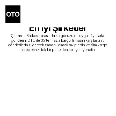
Çankırı - Balıkesir Kargo 
Gönderim Hizmeti Sunan 
En İyi Şirketler
Çankırı –  Balıkesir arasında kargonuzu en uygun fiyatlarla 
gönderin. OTO ile 35'ten fazla kargo firmasını karşılaştırın, 
gönderilerinizi gerçek zamanlı olarak takip edin ve tüm kargo 
süreçlerinizi tek bir panelden kolayca yönetin.