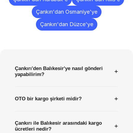
Çankırı'dan Osmaniye'ye
Çankırı'dan Düzce'ye
Sıkça
Sorulan
Sorular
Çankırı'den Balıkesir'ye nasıl gönderi
+
yapabilirim?
+
OTO bir kargo şirketi midir?
Çankırı ile Balıkesir arasındaki kargo
+
ücretleri nedir?