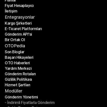
Planlar
Anasayfa
Fiyat Hesaplayıcı
Planlar
İletişim
Fiyat Hesaplayıcı
İletişim
Entegrasyonlar
Kargo Şirketleri
E-Ticaret Platformları
Kargo Şirketleri
Gönderim API'si
E-Ticaret Platformları
Bir Ortak Ol
Gönderim API'si
Bir Ortak Ol
OTOPedia
Son Bloglar
Başarı Hikayeleri
Son Bloglar
OTO Haberleri
Başarı Hikayeleri
Yardım Merkezi
OTO Haberleri
Gönderim Rotaları
Yardım Merkezi
Gizlilik Politikası
Gönderim Rotaları
Hizmet Şartları
Gizlilik Politikası
Hizmet Şartları
Modüller
Gönderim Yönetimi
- İndirimli Fiyatlarla Gönderim
Gönderim Yönetimi