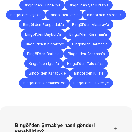
Bingöl'den Tunceli'ye
Bingöl'den Şanlıurfa'ya
Bingöl'den Uşak'a
Bingöl'den Van'a
Bingöl'den Yozgat'a
Bingöl'den Zonguldak'a
Bingöl'den Aksaray'a
Bingöl'den Bayburt'a
Bingöl'den Karaman'a
Bingöl'den Kırıkkale'ye
Bingöl'den Batman'a
Bingöl'den Bartın'a
Bingöl'den Ardahan'a
Bingöl'den Iğdır'a
Bingöl'den Yalova'ya
Bingöl'den Karabük'e
Bingöl'den Kilis'e
Bingöl'den Osmaniye'ye
Bingöl'den Düzce'ye
Sıkça
Sorulan
Sorular
Bingöl'den Şırnak'ye nasıl gönderi
+
yapabilirim?