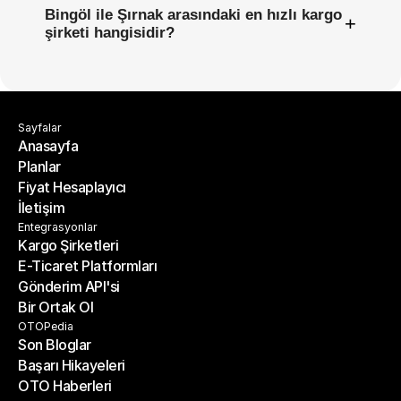
Bingöl ile Şırnak arasındaki en hızlı kargo
+
şirketi hangisidir?
Sayfalar
Anasayfa
Planlar
Anasayfa
Fiyat Hesaplayıcı
Planlar
İletişim
Fiyat Hesaplayıcı
İletişim
Entegrasyonlar
Kargo Şirketleri
E-Ticaret Platformları
Kargo Şirketleri
Gönderim API'si
E-Ticaret Platformları
Bir Ortak Ol
Gönderim API'si
Bir Ortak Ol
OTOPedia
Son Bloglar
Başarı Hikayeleri
Son Bloglar
OTO Haberleri
Başarı Hikayeleri