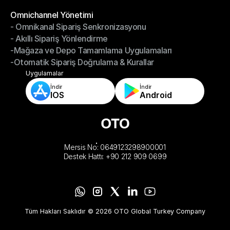
-Depoyu Telefonunuzdan Yönetin
Modüller
Omnichannel Yönetimi
- Omnikanal Sipariş Senkronizasyonu
Omnichannel Yönetimi
- Akıllı Sipariş Yönlendirme
- Omnikanal Sipariş Senkronizasyonu
-Mağaza ve Depo Tamamlama Uygulamaları
- Akıllı Sipariş Yönlendirme
-Otomatik Sipariş Doğrulama & Kurallar
-Mağaza ve Depo Tamamlama Uygulamaları
-Otomatik Sipariş Doğrulama & Kurallar
Uygulamalar
İndir
İndir
IOS
Android
Mersis No: 0649123298900001
Destek Hattı: +90 212 909 0699
Tüm Hakları Saklıdır © 2026 OTO Global Turkey Company