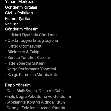
Yardım Merkezi
OTO Haberleri
Gönderim Rotaları
Yardım Merkezi
Gizlilik Politikası
Gönderim Rotaları
Hizmet Şartları
Gizlilik Politikası
Hizmet Şartları
Modüller
Gönderim Yönetimi
- İndirimli Fiyatlarla Gönderim
Gönderim Yönetimi
- Çoklu Taşıyıcı Entegrasyonu
- İndirimli Fiyatlarla Gönderim
- Kargo Otomasyonu
- Çoklu Taşıyıcı Entegrasyonu
- Bildirimler & Takip
- Kargo Otomasyonu
- Sürücü Yönetim Sistemi
- Bildirimler & Takip
- İade Yönetim Sistemi
- Sürücü Yönetim Sistemi
-Kargo Performans Yönetimi
- İade Yönetim Sistemi
- Kargo Faturaları Mutabakatı
-Kargo Performans Yönetimi
- Kargo Faturaları Mutabakatı
Modüller
Depo Yönetimi
-Daha Akıllı Seçim, Daha Az Çaba
Depo Yönetimi
-Hızlı, Doğru Paketleme ve Gönderim
-Daha Akıllı Seçim, Daha Az Çaba
-Stoklarınızı Kontrol Altında Tutun
-Hızlı, Doğru Paketleme ve Gönderim
-Depoyu Telefonunuzdan Yönetin
-Stoklarınızı Kontrol Altında Tutun