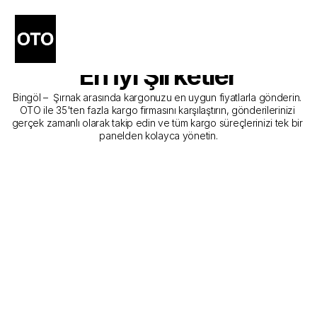
Bingöl - Şırnak Kargo 
Gönderim Hizmeti Sunan 
En İyi Şirketler
Bingöl –  Şırnak arasında kargonuzu en uygun fiyatlarla gönderin. 
OTO ile 35'ten fazla kargo firmasını karşılaştırın, gönderilerinizi 
gerçek zamanlı olarak takip edin ve tüm kargo süreçlerinizi tek bir 
panelden kolayca yönetin.