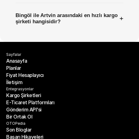
Bingöl ile Artvin arasındaki en hızlı kargo
+
şirketi hangisidir?
Sayfalar
Anasayfa
Planlar
Anasayfa
Fiyat Hesaplayıcı
Planlar
İletişim
Fiyat Hesaplayıcı
İletişim
Entegrasyonlar
Kargo Şirketleri
E-Ticaret Platformları
Kargo Şirketleri
Gönderim API'si
E-Ticaret Platformları
Bir Ortak Ol
Gönderim API'si
Bir Ortak Ol
OTOPedia
Son Bloglar
Başarı Hikayeleri
Son Bloglar