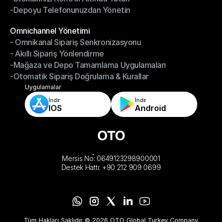
-Depoyu Telefonunuzdan Yönetin
-Stoklarınızı Kontrol Altında Tutun
-Depoyu Telefonunuzdan Yönetin
Modüller
Omnichannel Yönetimi
- Omnikanal Sipariş Senkronizasyonu
Omnichannel Yönetimi
- Akıllı Sipariş Yönlendirme
- Omnikanal Sipariş Senkronizasyonu
-Mağaza ve Depo Tamamlama Uygulamaları
- Akıllı Sipariş Yönlendirme
-Otomatik Sipariş Doğrulama & Kurallar
-Mağaza ve Depo Tamamlama Uygulamaları
-Otomatik Sipariş Doğrulama & Kurallar
Uygulamalar
İndir
İndir
IOS
Android
Mersis No: 0649123298900001
Destek Hattı: +90 212 909 0699
Tüm Hakları Saklıdır © 2026 OTO Global Turkey Company