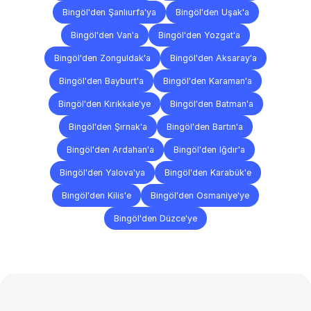
Bingöl'den Şanlıurfa'ya
Bingöl'den Uşak'a
Bingöl'den Van'a
Bingöl'den Yozgat'a
Bingöl'den Zonguldak'a
Bingöl'den Aksaray'a
Bingöl'den Bayburt'a
Bingöl'den Karaman'a
Bingöl'den Kırıkkale'ye
Bingöl'den Batman'a
Bingöl'den Şırnak'a
Bingöl'den Bartın'a
Bingöl'den Ardahan'a
Bingöl'den Iğdır'a
Bingöl'den Yalova'ya
Bingöl'den Karabük'e
Bingöl'den Kilis'e
Bingöl'den Osmaniye'ye
Bingöl'den Düzce'ye
Sıkça
Sorulan
Sorular