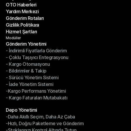
OTO Haberleri
Başarı Hikayeleri
Yardım Merkezi
OTO Haberleri
Gönderim Rotaları
Yardım Merkezi
Gizlilik Politikası
Gönderim Rotaları
Hizmet Şartları
Gizlilik Politikası
Hizmet Şartları
Modüller
Gönderim Yönetimi
- İndirimli Fiyatlarla Gönderim
Gönderim Yönetimi
- Çoklu Taşıyıcı Entegrasyonu
- İndirimli Fiyatlarla Gönderim
- Kargo Otomasyonu
- Çoklu Taşıyıcı Entegrasyonu
- Bildirimler & Takip
- Kargo Otomasyonu
- Sürücü Yönetim Sistemi
- Bildirimler & Takip
- İade Yönetim Sistemi
- Sürücü Yönetim Sistemi
-Kargo Performans Yönetimi
- İade Yönetim Sistemi
- Kargo Faturaları Mutabakatı
-Kargo Performans Yönetimi
- Kargo Faturaları Mutabakatı
Modüller
Depo Yönetimi
-Daha Akıllı Seçim, Daha Az Çaba
Depo Yönetimi
-Hızlı, Doğru Paketleme ve Gönderim
-Daha Akıllı Seçim, Daha Az Çaba
-Stoklarınızı Kontrol Altında Tutun
-Hızlı, Doğru Paketleme ve Gönderim