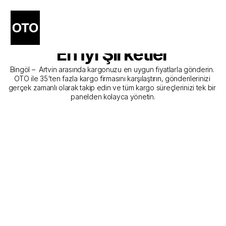
Bingöl - Artvin Kargo 
Gönderim Hizmeti Sunan 
En İyi Şirketler
Bingöl –  Artvin arasında kargonuzu en uygun fiyatlarla gönderin. 
OTO ile 35'ten fazla kargo firmasını karşılaştırın, gönderilerinizi 
gerçek zamanlı olarak takip edin ve tüm kargo süreçlerinizi tek bir 
panelden kolayca yönetin.