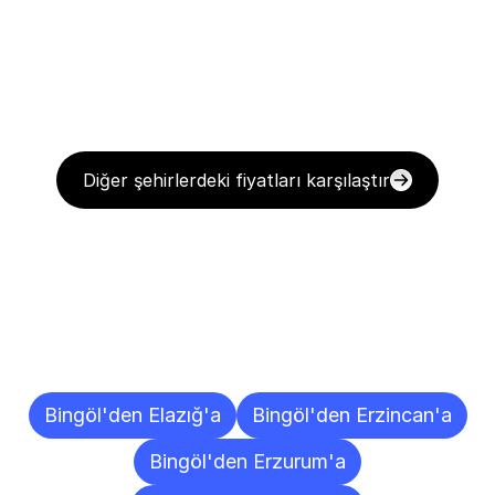
Diğer şehirlerdeki fiyatları karşılaştır
Diğer
Şehirlere
Teslimat
Noktaları
Bingöl'den Elazığ'a
Bingöl'den Erzincan'a
Bingöl'den Erzurum'a