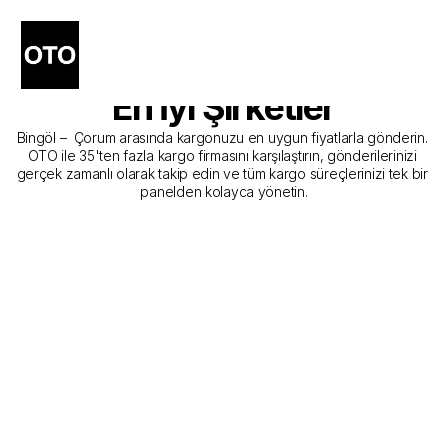
Bingöl - Çorum Kargo 
Gönderim Hizmeti Sunan 
En İyi Şirketler
Bingöl –  Çorum arasında kargonuzu en uygun fiyatlarla gönderin. 
OTO ile 35'ten fazla kargo firmasını karşılaştırın, gönderilerinizi 
gerçek zamanlı olarak takip edin ve tüm kargo süreçlerinizi tek bir 
panelden kolayca yönetin.