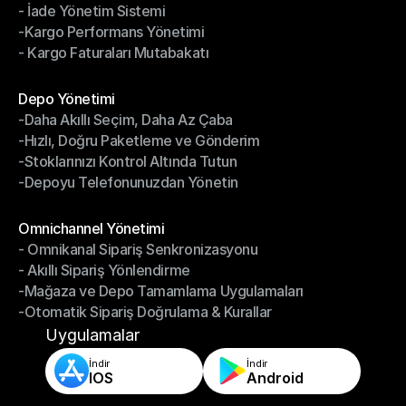
- İade Yönetim Sistemi
- Sürücü Yönetim Sistemi
-Kargo Performans Yönetimi
- İade Yönetim Sistemi
- Kargo Faturaları Mutabakatı
-Kargo Performans Yönetimi
- Kargo Faturaları Mutabakatı
Modüller
Depo Yönetimi
-Daha Akıllı Seçim, Daha Az Çaba
Depo Yönetimi
-Hızlı, Doğru Paketleme ve Gönderim
-Daha Akıllı Seçim, Daha Az Çaba
-Stoklarınızı Kontrol Altında Tutun
-Hızlı, Doğru Paketleme ve Gönderim
-Depoyu Telefonunuzdan Yönetin
-Stoklarınızı Kontrol Altında Tutun
-Depoyu Telefonunuzdan Yönetin
Modüller
Omnichannel Yönetimi
- Omnikanal Sipariş Senkronizasyonu
Omnichannel Yönetimi
- Akıllı Sipariş Yönlendirme
- Omnikanal Sipariş Senkronizasyonu
-Mağaza ve Depo Tamamlama Uygulamaları
- Akıllı Sipariş Yönlendirme
-Otomatik Sipariş Doğrulama & Kurallar
-Mağaza ve Depo Tamamlama Uygulamaları
-Otomatik Sipariş Doğrulama & Kurallar
Uygulamalar
İndir
İndir
IOS
Android