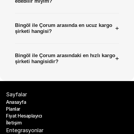
edebilir miyim?
Bingöl ile Çorum arasında en ucuz kargo
+
şirketi hangisi?
Bingöl ile Çorum arasındaki en hızlı kargo
+
şirketi hangisidir?
Sayfalar
Anasayfa
Planlar
Anasayfa
Fiyat Hesaplayıcı
Planlar
İletişim
Fiyat Hesaplayıcı
İletişim
Entegrasyonlar