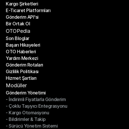
Kargo Şirketleri
E-Ticaret Platformları
Kargo Şirketleri
Gönderim API'si
E-Ticaret Platformları
Bir Ortak Ol
Gönderim API'si
Bir Ortak Ol
OTOPedia
Son Bloglar
Başarı Hikayeleri
Son Bloglar
OTO Haberleri
Başarı Hikayeleri
Yardım Merkezi
OTO Haberleri
Gönderim Rotaları
Yardım Merkezi
Gizlilik Politikası
Gönderim Rotaları
Hizmet Şartları
Gizlilik Politikası
Hizmet Şartları
Modüller
Gönderim Yönetimi
- İndirimli Fiyatlarla Gönderim
Gönderim Yönetimi
- Çoklu Taşıyıcı Entegrasyonu
- İndirimli Fiyatlarla Gönderim
- Kargo Otomasyonu
- Çoklu Taşıyıcı Entegrasyonu
- Bildirimler & Takip
- Kargo Otomasyonu
- Sürücü Yönetim Sistemi
- Bildirimler & Takip