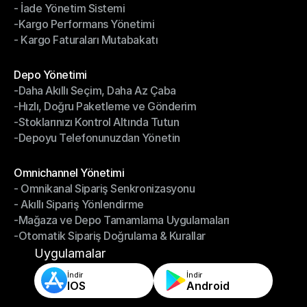
- İade Yönetim Sistemi
- Sürücü Yönetim Sistemi
-Kargo Performans Yönetimi
- İade Yönetim Sistemi
- Kargo Faturaları Mutabakatı
-Kargo Performans Yönetimi
- Kargo Faturaları Mutabakatı
Modüller
Depo Yönetimi
-Daha Akıllı Seçim, Daha Az Çaba
Depo Yönetimi
-Hızlı, Doğru Paketleme ve Gönderim
-Daha Akıllı Seçim, Daha Az Çaba
-Stoklarınızı Kontrol Altında Tutun
-Hızlı, Doğru Paketleme ve Gönderim
-Depoyu Telefonunuzdan Yönetin
-Stoklarınızı Kontrol Altında Tutun
-Depoyu Telefonunuzdan Yönetin
Modüller
Omnichannel Yönetimi
- Omnikanal Sipariş Senkronizasyonu
Omnichannel Yönetimi
- Akıllı Sipariş Yönlendirme
- Omnikanal Sipariş Senkronizasyonu
-Mağaza ve Depo Tamamlama Uygulamaları
- Akıllı Sipariş Yönlendirme
-Otomatik Sipariş Doğrulama & Kurallar
-Mağaza ve Depo Tamamlama Uygulamaları
-Otomatik Sipariş Doğrulama & Kurallar
Uygulamalar
İndir
İndir
IOS
Android