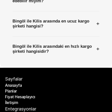
edebilir miyim?
Bingöl ile Kilis arasında en ucuz kargo
+
şirketi hangisi?
Bingöl ile Kilis arasındaki en hızlı kargo
+
şirketi hangisidir?
Sayfalar
Anasayfa
Planlar
Anasayfa
Fiyat Hesaplayıcı
Planlar
İletişim
Fiyat Hesaplayıcı
İletişim
Entegrasyonlar