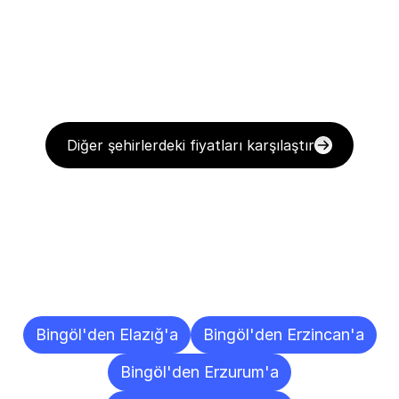
Diğer şehirlerdeki fiyatları karşılaştır
Diğer
Şehirlere
Teslimat
Noktaları
Bingöl'den Elazığ'a
Bingöl'den Erzincan'a
Bingöl'den Erzurum'a