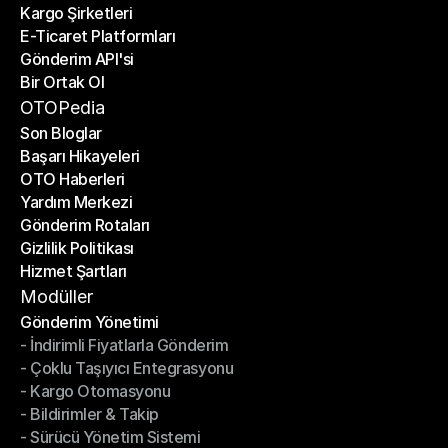
Kargo Şirketleri
E-Ticaret Platformları
Kargo Şirketleri
Gönderim API'si
E-Ticaret Platformları
Bir Ortak Ol
Gönderim API'si
Bir Ortak Ol
OTOPedia
Son Bloglar
Başarı Hikayeleri
Son Bloglar
OTO Haberleri
Başarı Hikayeleri
Yardım Merkezi
OTO Haberleri
Gönderim Rotaları
Yardım Merkezi
Gizlilik Politikası
Gönderim Rotaları
Hizmet Şartları
Gizlilik Politikası
Hizmet Şartları
Modüller
Gönderim Yönetimi
- İndirimli Fiyatlarla Gönderim
Gönderim Yönetimi
- Çoklu Taşıyıcı Entegrasyonu
- İndirimli Fiyatlarla Gönderim
- Kargo Otomasyonu
- Çoklu Taşıyıcı Entegrasyonu
- Bildirimler & Takip
- Kargo Otomasyonu
- Sürücü Yönetim Sistemi
- Bildirimler & Takip