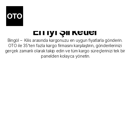
Bingöl - Kilis Kargo 
Gönderim Hizmeti Sunan 
En İyi Şirketler
Bingöl –  Kilis arasında kargonuzu en uygun fiyatlarla gönderin. 
OTO ile 35'ten fazla kargo firmasını karşılaştırın, gönderilerinizi 
gerçek zamanlı olarak takip edin ve tüm kargo süreçlerinizi tek bir 
panelden kolayca yönetin.