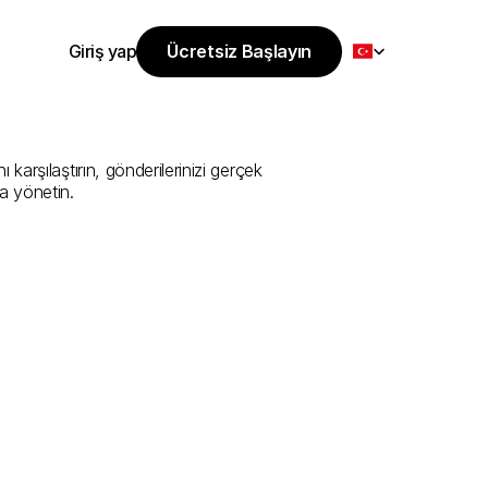
Select Language
Giriş yap
Ücretsiz Başlayın
Ücretsiz Başlayın
i
Sunan
En
İyi
Giriş yap
rşılaştırın, gönderilerinizi gerçek 
a yönetin.