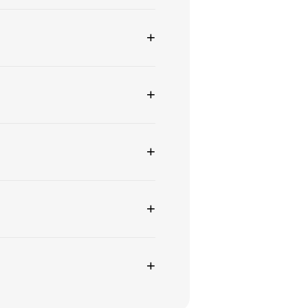
+
+
+
+
+