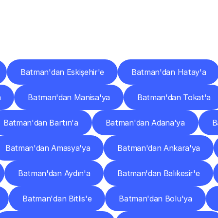
er
Şehirlere
Teslimat
Nokta
Diğer
şehirlerden
faaliyet
gösteren
teslimat
hizmetlerini
keşfedin.
Batman'dan Eskişehir'e
Batman'dan Hatay'a
a
Batman'dan Manisa'ya
Batman'dan Tokat'a
Batman'dan Bartın'a
Batman'dan Adana'ya
B
Batman'dan Amasya'ya
Batman'dan Ankara'ya
Batman'dan Aydın'a
Batman'dan Balıkesir'e
Batman'dan Bitlis'e
Batman'dan Bolu'ya