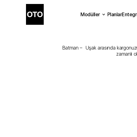
Modüller
Planlar
Entegr
Batman
-
Uşa
Planlar
Modüller
Ente
Batman –  Uşak arasında kargonuzu en
zamanlı o