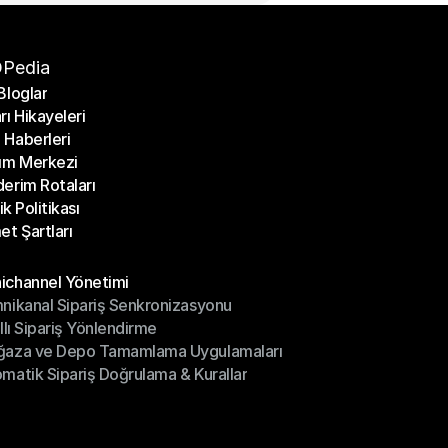
Pedia
Bloglar
rı Hikayeleri
Bloglar
Haberleri
rı Hikayeleri
ım Merkezi
Haberleri
erim Rotaları
ım Merkezi
lik Politikası
erim Rotaları
et Şartları
lik Politikası
et Şartları
üller
channel Yönetimi
nikanal Sipariş Senkronizasyonu
ichannel Yönetimi
ıllı Sipariş Yönlendirme
mnikanal Sipariş Senkronizasyonu
ğaza ve Depo Tamamlama Uygulamaları
ıllı Sipariş Yönlendirme
matik Sipariş Doğrulama & Kurallar
ğaza ve Depo Tamamlama Uygulamaları
matik Sipariş Doğrulama & Kurallar