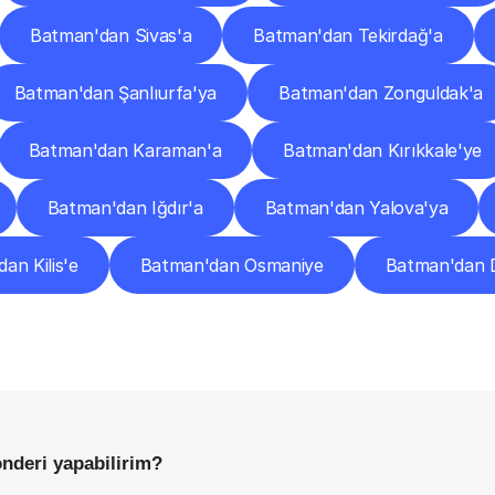
Batman'dan Sivas'a
Batman'dan Tekirdağ'a
Batman'dan Şanlıurfa'ya
Batman'dan Zonguldak'a
Batman'dan Karaman'a
Batman'dan Kırıkkale'ye
Batman'dan Iğdır'a
Batman'dan Yalova'ya
an Kilis'e
Batman'dan Osmaniye
Batman'dan 
Sıkça
Sorulan
Sorular
Başlamadan
Önce
Bilmeniz
Gereken
Her
Şey
nderi yapabilirim?