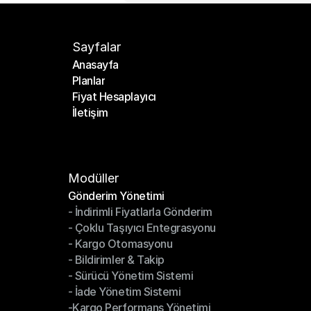
Sayfalar
Anasayfa
Planlar
Anasayfa
Fiyat Hesaplayıcı
Planlar
İletişim
Fiyat Hesaplayıcı
İletişim
Modüller
Gönderim Yönetimi
- İndirimli Fiyatlarla Gönderim
Gönderim Yönetimi
- Çoklu Taşıyıcı Entegrasyonu
- İndirimli Fiyatlarla Gönderim
- Kargo Otomasyonu
- Çoklu Taşıyıcı Entegrasyonu
- Bildirimler & Takip
- Kargo Otomasyonu
- Sürücü Yönetim Sistemi
- Bildirimler & Takip
- İade Yönetim Sistemi
- Sürücü Yönetim Sistemi
-Kargo Performans Yönetimi
- İade Yönetim Sistemi