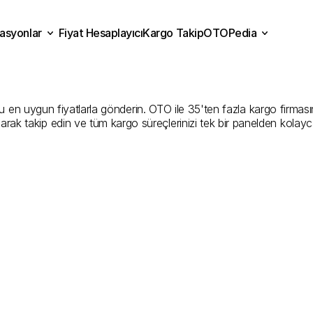
asyonlar
Fiyat Hesaplayıcı
Kargo Takip
OTOPedia
k
Kargo
Gönderim
Hizmet
Fiyat Hesaplayıcı
Kargo Takip
grasyonlar
OTOPedia
Şirketler
 uygun fiyatlarla gönderin. OTO ile 35'ten fazla kargo firmasını ka
larak takip edin ve tüm kargo süreçlerinizi tek bir panelden kolayc