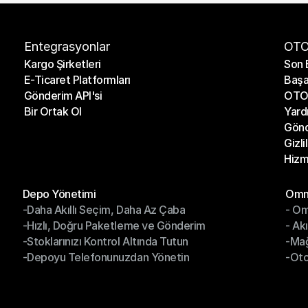
Entegrasyonlar
OTO
Kargo Şirketleri
Son 
E-Ticaret Platformları
Başa
Kargo Şirketleri
Son 
Gönderim API'si
OTO 
E-Ticaret Platformları
Başa
Bir Ortak Ol
Yard
Gönderim API'si
OTO 
Gönd
Bir Ortak Ol
Yard
Gizli
Gönd
Hizm
Gizli
Hizm
Modüller
Mod
Depo Yönetimi
Omni
-Daha Akıllı Seçim, Daha Az Çaba
- Om
Depo Yönetimi
Omn
-Hızlı, Doğru Paketleme ve Gönderim
- Ak
-Daha Akıllı Seçim, Daha Az Çaba
- O
-Stoklarınızı Kontrol Altında Tutun
-Ma
-Hızlı, Doğru Paketleme ve Gönderim
- Ak
-Depoyu Telefonunuzdan Yönetin
-Oto
-Stoklarınızı Kontrol Altında Tutun
-Ma
-Depoyu Telefonunuzdan Yönetin
-Oto