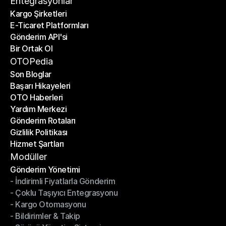
Entegrasyonlar
Kargo Şirketleri
E-Ticaret Platformları
Kargo Şirketleri
Gönderim API'si
E-Ticaret Platformları
Bir Ortak Ol
Gönderim API'si
Bir Ortak Ol
OTOPedia
Son Bloglar
Başarı Hikayeleri
Son Bloglar
OTO Haberleri
Başarı Hikayeleri
Yardım Merkezi
OTO Haberleri
Gönderim Rotaları
Yardım Merkezi
Gizlilik Politikası
Gönderim Rotaları
Hizmet Şartları
Gizlilik Politikası
Hizmet Şartları
Modüller
Gönderim Yönetimi
- İndirimli Fiyatlarla Gönderim
Gönderim Yönetimi
- Çoklu Taşıyıcı Entegrasyonu
- İndirimli Fiyatlarla Gönderim
- Kargo Otomasyonu
- Çoklu Taşıyıcı Entegrasyonu
- Bildirimler & Takip
- Kargo Otomasyonu