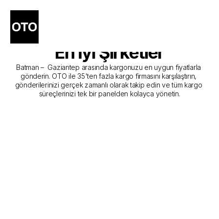
Batman - Gaziantep Kargo 
Gönderim Hizmeti Sunan 
En İyi Şirketler
Batman –  Gaziantep arasında kargonuzu en uygun fiyatlarla 
gönderin. OTO ile 35'ten fazla kargo firmasını karşılaştırın, 
gönderilerinizi gerçek zamanlı olarak takip edin ve tüm kargo 
süreçlerinizi tek bir panelden kolayca yönetin.