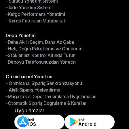
- Sürücü Yönetim Sistemi
- Bildirimler & Takip
- İade Yönetim Sistemi
- Sürücü Yönetim Sistemi
-Kargo Performans Yönetimi
- İade Yönetim Sistemi
- Kargo Faturaları Mutabakatı
-Kargo Performans Yönetimi
- Kargo Faturaları Mutabakatı
Modüller
Depo Yönetimi
-Daha Akıllı Seçim, Daha Az Çaba
Depo Yönetimi
-Hızlı, Doğru Paketleme ve Gönderim
-Daha Akıllı Seçim, Daha Az Çaba
-Stoklarınızı Kontrol Altında Tutun
-Hızlı, Doğru Paketleme ve Gönderim
-Depoyu Telefonunuzdan Yönetin
-Stoklarınızı Kontrol Altında Tutun
-Depoyu Telefonunuzdan Yönetin
Modüller
Omnichannel Yönetimi
- Omnikanal Sipariş Senkronizasyonu
Omnichannel Yönetimi
- Akıllı Sipariş Yönlendirme
- Omnikanal Sipariş Senkronizasyonu
-Mağaza ve Depo Tamamlama Uygulamaları
- Akıllı Sipariş Yönlendirme
-Otomatik Sipariş Doğrulama & Kurallar
-Mağaza ve Depo Tamamlama Uygulamaları
-Otomatik Sipariş Doğrulama & Kurallar
Uygulamalar
İndir
İndir
IOS
Android