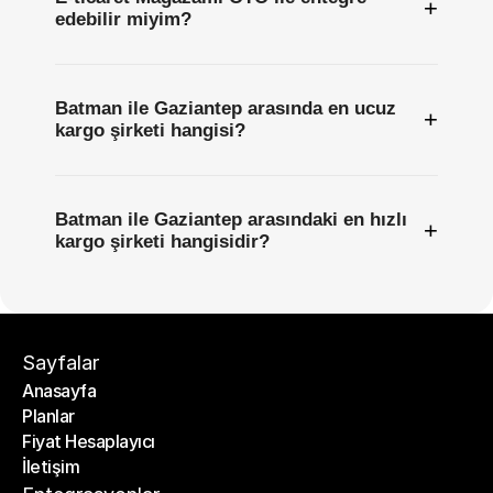
+
edebilir miyim?
Batman ile Gaziantep arasında en ucuz
+
kargo şirketi hangisi?
Batman ile Gaziantep arasındaki en hızlı
+
kargo şirketi hangisidir?
Sayfalar
Anasayfa
Planlar
Anasayfa
Fiyat Hesaplayıcı
Planlar
İletişim
Fiyat Hesaplayıcı
İletişim