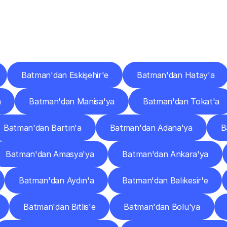
er
Şehirlere
Teslimat
Nokta
Diğer
şehirlerden
faaliyet
gösteren
teslimat
hizmetlerini
keşfedin.
Batman'dan Eskişehir'e
Batman'dan Hatay'a
a
Batman'dan Manisa'ya
Batman'dan Tokat'a
Batman'dan Bartın'a
Batman'dan Adana'ya
B
Batman'dan Amasya'ya
Batman'dan Ankara'ya
Batman'dan Aydın'a
Batman'dan Balıkesir'e
Batman'dan Bitlis'e
Batman'dan Bolu'ya