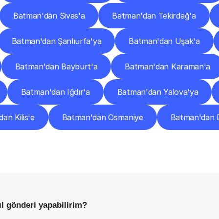
Batman'dan Sivas'a
Batman'dan Tekirdağ'a
Batman'dan Şanlıurfa'ya
Batman'dan Uşak'a
Batman'dan Bayburt'a
Batman'dan Karaman'a
Batman'dan Iğdır'a
Batman'dan Yalova'ya
an Kilis'e
Batman'dan Osmaniye
Batman'dan 
Sıkça
Sorulan
Sorular
Başlamadan
Önce
Bilmeniz
Gereken
Her
Şey
ıl gönderi yapabilirim?