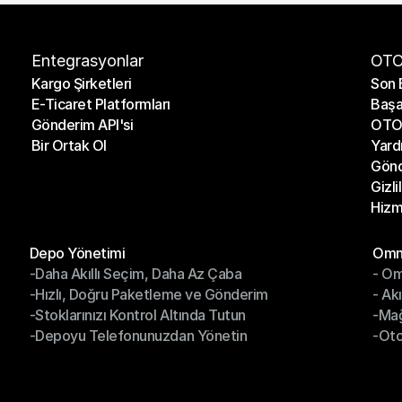
Entegrasyonlar
OTO
Kargo Şirketleri
Son 
E-Ticaret Platformları
Başa
Kargo Şirketleri
Son 
Gönderim API'si
OTO 
E-Ticaret Platformları
Başa
Bir Ortak Ol
Yard
Gönderim API'si
OTO 
Gönd
Bir Ortak Ol
Yard
Gizli
Gönd
Hizm
Gizli
Hizm
Modüller
Mod
Depo Yönetimi
Omni
-Daha Akıllı Seçim, Daha Az Çaba
- Om
Depo Yönetimi
Omn
-Hızlı, Doğru Paketleme ve Gönderim
- Ak
-Daha Akıllı Seçim, Daha Az Çaba
- O
-Stoklarınızı Kontrol Altında Tutun
-Ma
-Hızlı, Doğru Paketleme ve Gönderim
- Ak
-Depoyu Telefonunuzdan Yönetin
-Oto
-Stoklarınızı Kontrol Altında Tutun
-Ma
-Depoyu Telefonunuzdan Yönetin
-Oto