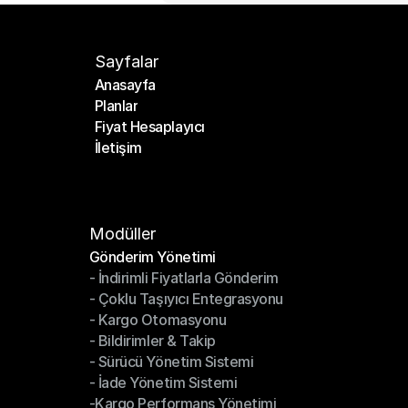
Sayfalar
Anasayfa
Planlar
Anasayfa
Fiyat Hesaplayıcı
Planlar
İletişim
Fiyat Hesaplayıcı
İletişim
Modüller
Gönderim Yönetimi
- İndirimli Fiyatlarla Gönderim
Gönderim Yönetimi
- Çoklu Taşıyıcı Entegrasyonu
- İndirimli Fiyatlarla Gönderim
- Kargo Otomasyonu
- Çoklu Taşıyıcı Entegrasyonu
- Bildirimler & Takip
- Kargo Otomasyonu
- Sürücü Yönetim Sistemi
- Bildirimler & Takip
- İade Yönetim Sistemi
- Sürücü Yönetim Sistemi
-Kargo Performans Yönetimi
- İade Yönetim Sistemi