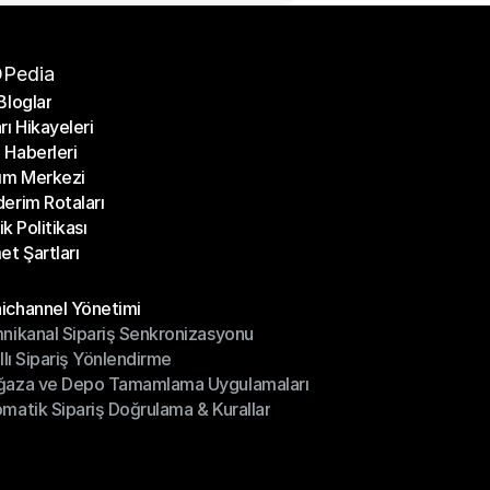
Pedia
Bloglar
rı Hikayeleri
Bloglar
Haberleri
rı Hikayeleri
ım Merkezi
Haberleri
erim Rotaları
ım Merkezi
lik Politikası
erim Rotaları
et Şartları
lik Politikası
et Şartları
üller
channel Yönetimi
nikanal Sipariş Senkronizasyonu
ichannel Yönetimi
ıllı Sipariş Yönlendirme
mnikanal Sipariş Senkronizasyonu
ğaza ve Depo Tamamlama Uygulamaları
ıllı Sipariş Yönlendirme
matik Sipariş Doğrulama & Kurallar
ğaza ve Depo Tamamlama Uygulamaları
matik Sipariş Doğrulama & Kurallar