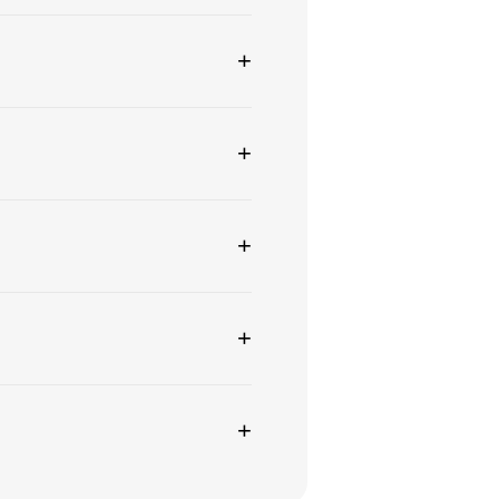
+
+
+
+
+