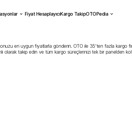
asyonlar
Fiyat Hesaplayıcı
Kargo Takip
OTOPedia
kkale
Kargo
Gönderim
Hiz
Fiyat Hesaplayıcı
Kargo Takip
grasyonlar
OTOPedia
İyi
Şirketler
nuzu en uygun fiyatlarla gönderin. OTO ile 35'ten fazla kargo firmas
ı olarak takip edin ve tüm kargo süreçlerinizi tek bir panelden ko