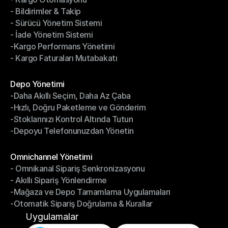
- Bildirimler & Takip
- Kargo Otomasyonu
- Sürücü Yönetim Sistemi
- Bildirimler & Takip
- İade Yönetim Sistemi
- Sürücü Yönetim Sistemi
-Kargo Performans Yönetimi
- İade Yönetim Sistemi
- Kargo Faturaları Mutabakatı
-Kargo Performans Yönetimi
- Kargo Faturaları Mutabakatı
Modüller
Depo Yönetimi
-Daha Akıllı Seçim, Daha Az Çaba
Depo Yönetimi
-Hızlı, Doğru Paketleme ve Gönderim
-Daha Akıllı Seçim, Daha Az Çaba
-Stoklarınızı Kontrol Altında Tutun
-Hızlı, Doğru Paketleme ve Gönderim
-Depoyu Telefonunuzdan Yönetin
-Stoklarınızı Kontrol Altında Tutun
-Depoyu Telefonunuzdan Yönetin
Modüller
Omnichannel Yönetimi
- Omnikanal Sipariş Senkronizasyonu
Omnichannel Yönetimi
- Akıllı Sipariş Yönlendirme
- Omnikanal Sipariş Senkronizasyonu
-Mağaza ve Depo Tamamlama Uygulamaları
- Akıllı Sipariş Yönlendirme
-Otomatik Sipariş Doğrulama & Kurallar
-Mağaza ve Depo Tamamlama Uygulamaları
-Otomatik Sipariş Doğrulama & Kurallar
Uygulamalar