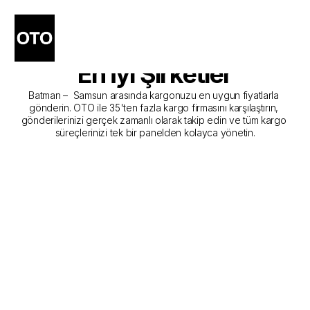
Batman - Samsun Kargo 
Gönderim Hizmeti Sunan 
En İyi Şirketler
Batman –  Samsun arasında kargonuzu en uygun fiyatlarla 
gönderin. OTO ile 35'ten fazla kargo firmasını karşılaştırın, 
gönderilerinizi gerçek zamanlı olarak takip edin ve tüm kargo 
süreçlerinizi tek bir panelden kolayca yönetin.