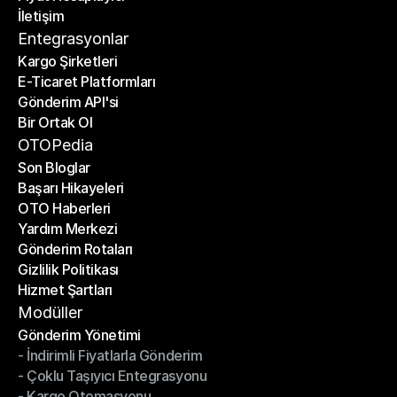
İletişim
Fiyat Hesaplayıcı
İletişim
Entegrasyonlar
Kargo Şirketleri
E-Ticaret Platformları
Kargo Şirketleri
Gönderim API'si
E-Ticaret Platformları
Bir Ortak Ol
Gönderim API'si
Bir Ortak Ol
OTOPedia
Son Bloglar
Başarı Hikayeleri
Son Bloglar
OTO Haberleri
Başarı Hikayeleri
Yardım Merkezi
OTO Haberleri
Gönderim Rotaları
Yardım Merkezi
Gizlilik Politikası
Gönderim Rotaları
Hizmet Şartları
Gizlilik Politikası
Hizmet Şartları
Modüller
Gönderim Yönetimi
- İndirimli Fiyatlarla Gönderim
Gönderim Yönetimi
- Çoklu Taşıyıcı Entegrasyonu
- İndirimli Fiyatlarla Gönderim
- Kargo Otomasyonu
- Çoklu Taşıyıcı Entegrasyonu