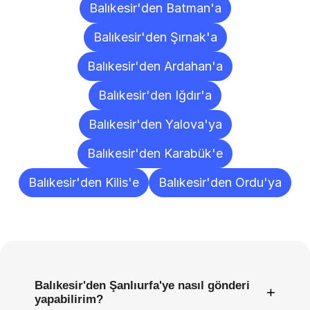
Balıkesir'den Batman'a
Balıkesir'den Şırnak'a
Balıkesir'den Ardahan'a
Balıkesir'den Iğdır'a
Balıkesir'den Yalova'ya
Balıkesir'den Karabük'e
Balıkesir'den Kilis'e
Balıkesir'den Ordu'ya
Sıkça
Sorulan
Sorular
Balıkesir'den Şanlıurfa'ye nasıl gönderi
+
yapabilirim?