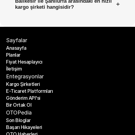
Balıkesir ile Şanlıurfa arasındaki en hızlı
+
kargo şirketi hangisidir?
Sayfalar
Anasayfa
Planlar
Anasayfa
Fiyat Hesaplayıcı
Planlar
İletişim
Fiyat Hesaplayıcı
İletişim
Entegrasyonlar
Kargo Şirketleri
E-Ticaret Platformları
Kargo Şirketleri
Gönderim API'si
E-Ticaret Platformları
Bir Ortak Ol
Gönderim API'si
Bir Ortak Ol
OTOPedia
Son Bloglar
Başarı Hikayeleri
Son Bloglar
OTO Haberleri
Başarı Hikayeleri