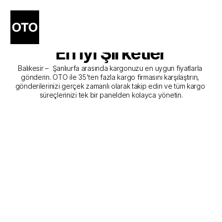
Balıkesir - Şanlıurfa Kargo 
Gönderim Hizmeti Sunan 
En İyi Şirketler
Balıkesir –  Şanlıurfa arasında kargonuzu en uygun fiyatlarla 
gönderin. OTO ile 35'ten fazla kargo firmasını karşılaştırın, 
gönderilerinizi gerçek zamanlı olarak takip edin ve tüm kargo 
süreçlerinizi tek bir panelden kolayca yönetin.