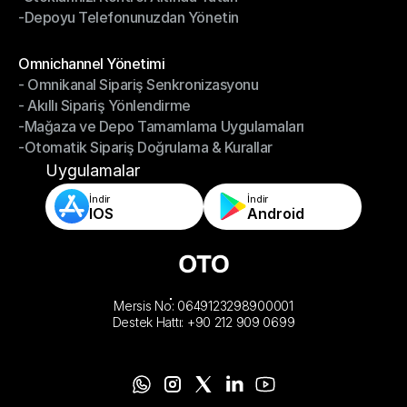
-Depoyu Telefonunuzdan Yönetin
-Stoklarınızı Kontrol Altında Tutun
-Depoyu Telefonunuzdan Yönetin
Modüller
Omnichannel Yönetimi
- Omnikanal Sipariş Senkronizasyonu
Omnichannel Yönetimi
- Akıllı Sipariş Yönlendirme
- Omnikanal Sipariş Senkronizasyonu
-Mağaza ve Depo Tamamlama Uygulamaları
- Akıllı Sipariş Yönlendirme
-Otomatik Sipariş Doğrulama & Kurallar
-Mağaza ve Depo Tamamlama Uygulamaları
-Otomatik Sipariş Doğrulama & Kurallar
Uygulamalar
İndir
İndir
IOS
Android
Mersis No: 0649123298900001
Destek Hattı: +90 212 909 0699