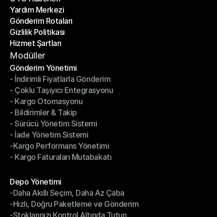
Yardım Merkezi
OTO Haberleri
Gönderim Rotaları
Yardım Merkezi
Gizlilik Politikası
Gönderim Rotaları
Hizmet Şartları
Gizlilik Politikası
Hizmet Şartları
Modüller
Gönderim Yönetimi
- İndirimli Fiyatlarla Gönderim
Gönderim Yönetimi
- Çoklu Taşıyıcı Entegrasyonu
- İndirimli Fiyatlarla Gönderim
- Kargo Otomasyonu
- Çoklu Taşıyıcı Entegrasyonu
- Bildirimler & Takip
- Kargo Otomasyonu
- Sürücü Yönetim Sistemi
- Bildirimler & Takip
- İade Yönetim Sistemi
- Sürücü Yönetim Sistemi
-Kargo Performans Yönetimi
- İade Yönetim Sistemi
- Kargo Faturaları Mutabakatı
-Kargo Performans Yönetimi
- Kargo Faturaları Mutabakatı
Modüller
Depo Yönetimi
-Daha Akıllı Seçim, Daha Az Çaba
Depo Yönetimi
-Hızlı, Doğru Paketleme ve Gönderim
-Daha Akıllı Seçim, Daha Az Çaba
-Stoklarınızı Kontrol Altında Tutun
-Hızlı, Doğru Paketleme ve Gönderim