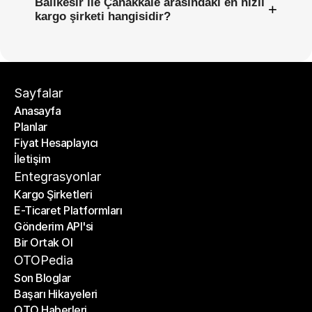
Balıkesir ile Çanakkale arasındaki en hızlı
+
kargo şirketi hangisidir?
Sayfalar
Anasayfa
Planlar
Anasayfa
Fiyat Hesaplayıcı
Planlar
İletişim
Fiyat Hesaplayıcı
İletişim
Entegrasyonlar
Kargo Şirketleri
E-Ticaret Platformları
Kargo Şirketleri
Gönderim API'si
E-Ticaret Platformları
Bir Ortak Ol
Gönderim API'si
Bir Ortak Ol
OTOPedia
Son Bloglar
Başarı Hikayeleri
Son Bloglar
OTO Haberleri
Başarı Hikayeleri