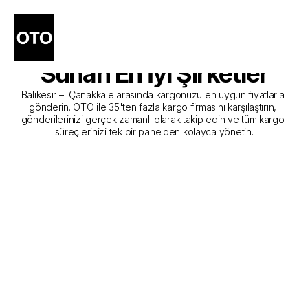
Balıkesir - Çanakkale 
Kargo Gönderim Hizmeti 
Sunan En İyi Şirketler
Balıkesir –  Çanakkale arasında kargonuzu en uygun fiyatlarla 
gönderin. OTO ile 35'ten fazla kargo firmasını karşılaştırın, 
gönderilerinizi gerçek zamanlı olarak takip edin ve tüm kargo 
süreçlerinizi tek bir panelden kolayca yönetin.