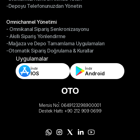
-Depoyu Telefonunuzdan Yönetin
-Stoklarınızı Kontrol Altında Tutun
-Depoyu Telefonunuzdan Yönetin
Modüller
Omnichannel Yönetimi
- Omnikanal Sipariş Senkronizasyonu
Omnichannel Yönetimi
- Akıllı Sipariş Yönlendirme
- Omnikanal Sipariş Senkronizasyonu
-Mağaza ve Depo Tamamlama Uygulamaları
- Akıllı Sipariş Yönlendirme
-Otomatik Sipariş Doğrulama & Kurallar
-Mağaza ve Depo Tamamlama Uygulamaları
-Otomatik Sipariş Doğrulama & Kurallar
Uygulamalar
İndir
İndir
IOS
Android
Mersis No: 0649123298900001
Destek Hattı: +90 212 909 0699