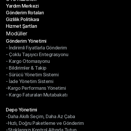
Yardım Merkezi
OTO Haberleri
Gönderim Rotaları
Yardım Merkezi
Gizlilik Politikası
Gönderim Rotaları
Hizmet Şartları
Gizlilik Politikası
Hizmet Şartları
Modüller
Gönderim Yönetimi
- İndirimli Fiyatlarla Gönderim
Gönderim Yönetimi
- Çoklu Taşıyıcı Entegrasyonu
- İndirimli Fiyatlarla Gönderim
- Kargo Otomasyonu
- Çoklu Taşıyıcı Entegrasyonu
- Bildirimler & Takip
- Kargo Otomasyonu
- Sürücü Yönetim Sistemi
- Bildirimler & Takip
- İade Yönetim Sistemi
- Sürücü Yönetim Sistemi
-Kargo Performans Yönetimi
- İade Yönetim Sistemi
- Kargo Faturaları Mutabakatı
-Kargo Performans Yönetimi
- Kargo Faturaları Mutabakatı
Modüller
Depo Yönetimi
-Daha Akıllı Seçim, Daha Az Çaba
Depo Yönetimi
-Hızlı, Doğru Paketleme ve Gönderim
-Daha Akıllı Seçim, Daha Az Çaba
-Stoklarınızı Kontrol Altında Tutun
-Hızlı, Doğru Paketleme ve Gönderim