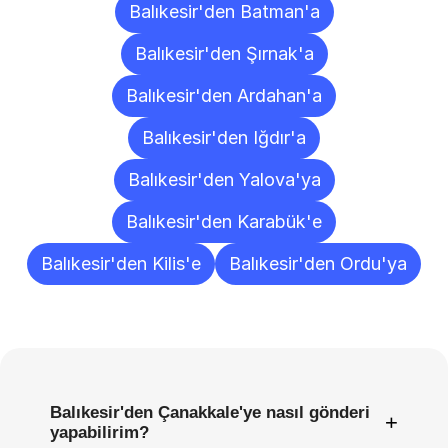
Balıkesir'den Batman'a
Balıkesir'den Şırnak'a
Balıkesir'den Ardahan'a
Balıkesir'den Iğdır'a
Balıkesir'den Yalova'ya
Balıkesir'den Karabük'e
Balıkesir'den Kilis'e
Balıkesir'den Ordu'ya
Sıkça
Sorulan
Sorular
Balıkesir'den Çanakkale'ye nasıl gönderi
+
yapabilirim?