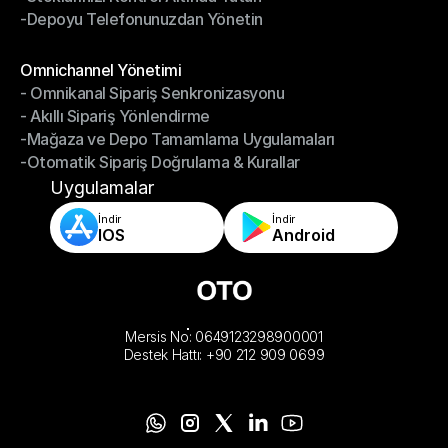
-Depoyu Telefonunuzdan Yönetin
-Stoklarınızı Kontrol Altında Tutun
-Depoyu Telefonunuzdan Yönetin
Modüller
Omnichannel Yönetimi
- Omnikanal Sipariş Senkronizasyonu
Omnichannel Yönetimi
- Akıllı Sipariş Yönlendirme
- Omnikanal Sipariş Senkronizasyonu
-Mağaza ve Depo Tamamlama Uygulamaları
- Akıllı Sipariş Yönlendirme
-Otomatik Sipariş Doğrulama & Kurallar
-Mağaza ve Depo Tamamlama Uygulamaları
-Otomatik Sipariş Doğrulama & Kurallar
Uygulamalar
İndir
İndir
IOS
Android
Mersis No: 0649123298900001
Destek Hattı: +90 212 909 0699