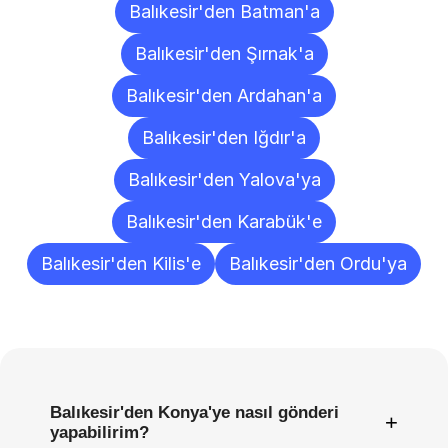
Balıkesir'den Batman'a
Balıkesir'den Şırnak'a
Balıkesir'den Ardahan'a
Balıkesir'den Iğdır'a
Balıkesir'den Yalova'ya
Balıkesir'den Karabük'e
Balıkesir'den Kilis'e
Balıkesir'den Ordu'ya
Sıkça
Sorulan
Sorular
Balıkesir'den Konya'ye nasıl gönderi
+
yapabilirim?