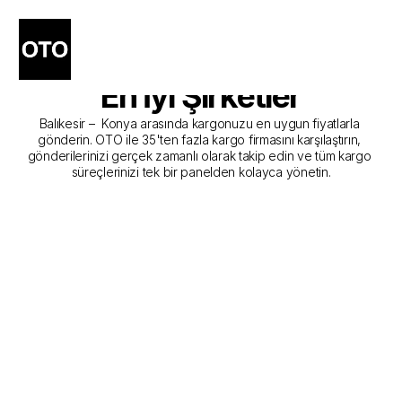
Balıkesir - Konya Kargo 
Gönderim Hizmeti Sunan 
En İyi Şirketler
Balıkesir –  Konya arasında kargonuzu en uygun fiyatlarla 
gönderin. OTO ile 35'ten fazla kargo firmasını karşılaştırın, 
gönderilerinizi gerçek zamanlı olarak takip edin ve tüm kargo 
süreçlerinizi tek bir panelden kolayca yönetin.