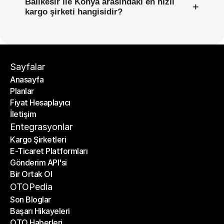
Balıkesir ile Konya arasındaki en hızlı
+
kargo şirketi hangisidir?
Sayfalar
Anasayfa
Planlar
Anasayfa
Fiyat Hesaplayıcı
Planlar
İletişim
Fiyat Hesaplayıcı
İletişim
Entegrasyonlar
Kargo Şirketleri
E-Ticaret Platformları
Kargo Şirketleri
Gönderim API'si
E-Ticaret Platformları
Bir Ortak Ol
Gönderim API'si
Bir Ortak Ol
OTOPedia
Son Bloglar
Başarı Hikayeleri
Son Bloglar
OTO Haberleri
Başarı Hikayeleri