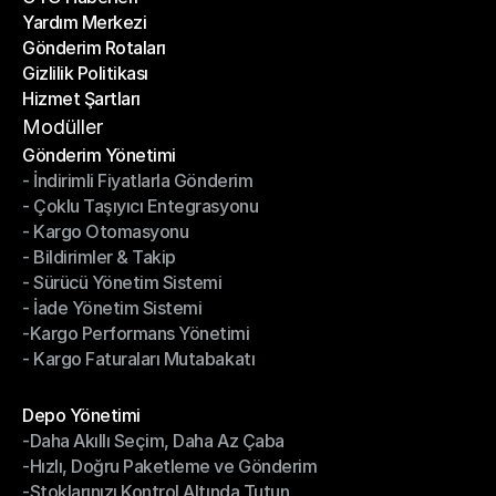
Yardım Merkezi
OTO Haberleri
Gönderim Rotaları
Yardım Merkezi
Gizlilik Politikası
Gönderim Rotaları
Hizmet Şartları
Gizlilik Politikası
Hizmet Şartları
Modüller
Gönderim Yönetimi
- İndirimli Fiyatlarla Gönderim
Gönderim Yönetimi
- Çoklu Taşıyıcı Entegrasyonu
- İndirimli Fiyatlarla Gönderim
- Kargo Otomasyonu
- Çoklu Taşıyıcı Entegrasyonu
- Bildirimler & Takip
- Kargo Otomasyonu
- Sürücü Yönetim Sistemi
- Bildirimler & Takip
- İade Yönetim Sistemi
- Sürücü Yönetim Sistemi
-Kargo Performans Yönetimi
- İade Yönetim Sistemi
- Kargo Faturaları Mutabakatı
-Kargo Performans Yönetimi
- Kargo Faturaları Mutabakatı
Modüller
Depo Yönetimi
-Daha Akıllı Seçim, Daha Az Çaba
Depo Yönetimi
-Hızlı, Doğru Paketleme ve Gönderim
-Daha Akıllı Seçim, Daha Az Çaba
-Stoklarınızı Kontrol Altında Tutun
-Hızlı, Doğru Paketleme ve Gönderim