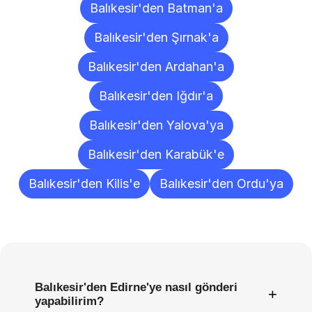
Balıkesir'den Batman'a
Balıkesir'den Şırnak'a
Balıkesir'den Ardahan'a
Balıkesir'den Iğdır'a
Balıkesir'den Yalova'ya
Balıkesir'den Karabük'e
Balıkesir'den Kilis'e
Balıkesir'den Ordu'ya
Sıkça
Sorulan
Sorular
Balıkesir'den Edirne'ye nasıl gönderi
+
yapabilirim?