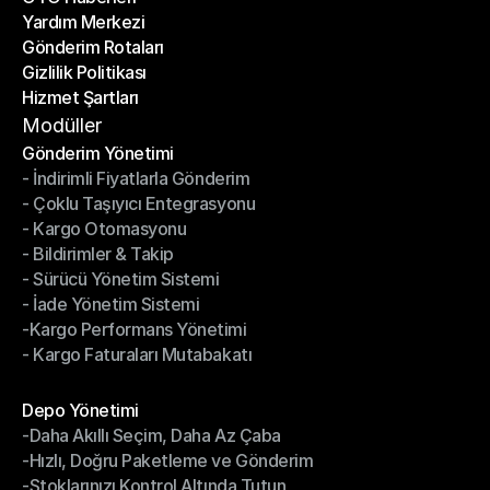
Yardım Merkezi
OTO Haberleri
Gönderim Rotaları
Yardım Merkezi
Gizlilik Politikası
Gönderim Rotaları
Hizmet Şartları
Gizlilik Politikası
Hizmet Şartları
Modüller
Gönderim Yönetimi
- İndirimli Fiyatlarla Gönderim
Gönderim Yönetimi
- Çoklu Taşıyıcı Entegrasyonu
- İndirimli Fiyatlarla Gönderim
- Kargo Otomasyonu
- Çoklu Taşıyıcı Entegrasyonu
- Bildirimler & Takip
- Kargo Otomasyonu
- Sürücü Yönetim Sistemi
- Bildirimler & Takip
- İade Yönetim Sistemi
- Sürücü Yönetim Sistemi
-Kargo Performans Yönetimi
- İade Yönetim Sistemi
- Kargo Faturaları Mutabakatı
-Kargo Performans Yönetimi
- Kargo Faturaları Mutabakatı
Modüller
Depo Yönetimi
-Daha Akıllı Seçim, Daha Az Çaba
Depo Yönetimi
-Hızlı, Doğru Paketleme ve Gönderim
-Daha Akıllı Seçim, Daha Az Çaba
-Stoklarınızı Kontrol Altında Tutun
-Hızlı, Doğru Paketleme ve Gönderim