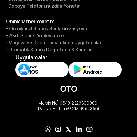
-Depoyu Telefonunuzdan Yönetin
-Stoklarınızı Kontrol Altında Tutun
-Depoyu Telefonunuzdan Yönetin
Modüller
Omnichannel Yönetimi
- Omnikanal Sipariş Senkronizasyonu
Omnichannel Yönetimi
- Akıllı Sipariş Yönlendirme
- Omnikanal Sipariş Senkronizasyonu
-Mağaza ve Depo Tamamlama Uygulamaları
- Akıllı Sipariş Yönlendirme
-Otomatik Sipariş Doğrulama & Kurallar
-Mağaza ve Depo Tamamlama Uygulamaları
-Otomatik Sipariş Doğrulama & Kurallar
Uygulamalar
İndir
İndir
IOS
Android
Mersis No: 0649123298900001
Destek Hattı: +90 212 909 0699