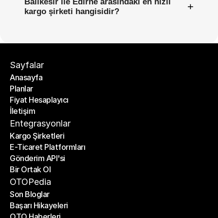
Balıkesir ile Edirne arasındaki en hızlı
+
kargo şirketi hangisidir?
Sayfalar
Anasayfa
Planlar
Anasayfa
Fiyat Hesaplayıcı
Planlar
İletişim
Fiyat Hesaplayıcı
İletişim
Entegrasyonlar
Kargo Şirketleri
E-Ticaret Platformları
Kargo Şirketleri
Gönderim API'si
E-Ticaret Platformları
Bir Ortak Ol
Gönderim API'si
Bir Ortak Ol
OTOPedia
Son Bloglar
Başarı Hikayeleri
Son Bloglar
OTO Haberleri
Başarı Hikayeleri