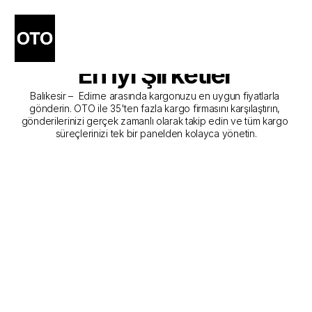
Balıkesir - Edirne Kargo 
Gönderim Hizmeti Sunan 
En İyi Şirketler
Balıkesir –  Edirne arasında kargonuzu en uygun fiyatlarla 
gönderin. OTO ile 35'ten fazla kargo firmasını karşılaştırın, 
gönderilerinizi gerçek zamanlı olarak takip edin ve tüm kargo 
süreçlerinizi tek bir panelden kolayca yönetin.