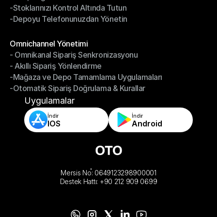
-Stoklarınızı Kontrol Altında Tutun
-Hızlı, Doğru Paketleme ve Gönderim
-Depoyu Telefonunuzdan Yönetin
-Stoklarınızı Kontrol Altında Tutun
-Depoyu Telefonunuzdan Yönetin
Modüller
Omnichannel Yönetimi
- Omnikanal Sipariş Senkronizasyonu
Omnichannel Yönetimi
- Akıllı Sipariş Yönlendirme
- Omnikanal Sipariş Senkronizasyonu
-Mağaza ve Depo Tamamlama Uygulamaları
- Akıllı Sipariş Yönlendirme
-Otomatik Sipariş Doğrulama & Kurallar
-Mağaza ve Depo Tamamlama Uygulamaları
-Otomatik Sipariş Doğrulama & Kurallar
Uygulamalar
İndir
İndir
IOS
Android
Mersis No: 0649123298900001
Destek Hattı: +90 212 909 0699