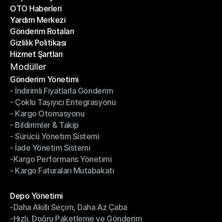
OTO Haberleri
Başarı Hikayeleri
Yardım Merkezi
OTO Haberleri
Gönderim Rotaları
Yardım Merkezi
Gizlilik Politikası
Gönderim Rotaları
Hizmet Şartları
Gizlilik Politikası
Hizmet Şartları
Modüller
Gönderim Yönetimi
- İndirimli Fiyatlarla Gönderim
Gönderim Yönetimi
- Çoklu Taşıyıcı Entegrasyonu
- İndirimli Fiyatlarla Gönderim
- Kargo Otomasyonu
- Çoklu Taşıyıcı Entegrasyonu
- Bildirimler & Takip
- Kargo Otomasyonu
- Sürücü Yönetim Sistemi
- Bildirimler & Takip
- İade Yönetim Sistemi
- Sürücü Yönetim Sistemi
-Kargo Performans Yönetimi
- İade Yönetim Sistemi
- Kargo Faturaları Mutabakatı
-Kargo Performans Yönetimi
- Kargo Faturaları Mutabakatı
Modüller
Depo Yönetimi
-Daha Akıllı Seçim, Daha Az Çaba
Depo Yönetimi
-Hızlı, Doğru Paketleme ve Gönderim
-Daha Akıllı Seçim, Daha Az Çaba