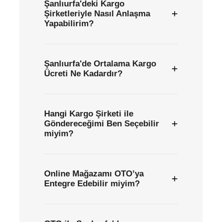
Şanlıurfa'deki Kargo
+
Şirketleriyle Nasıl Anlaşma
Yapabilirim?
Şanlıurfa'de Ortalama Kargo
+
Ücreti Ne Kadardır?
Hangi Kargo Şirketi ile
+
Göndereceğimi Ben Seçebilir
miyim?
Online Mağazamı OTO’ya
+
Entegre Edebilir miyim?