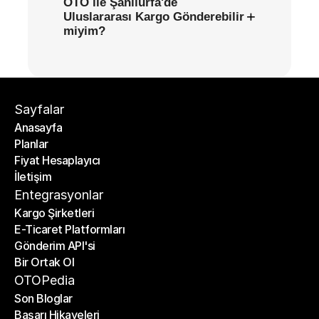
OTO ile Şanlıurfa'de
+
Uluslararası Kargo Gönderebilir
miyim?
Sayfalar
Anasayfa
Planlar
Anasayfa
Fiyat Hesaplayıcı
Planlar
İletişim
Fiyat Hesaplayıcı
İletişim
Entegrasyonlar
Kargo Şirketleri
E-Ticaret Platformları
Kargo Şirketleri
Gönderim API'si
E-Ticaret Platformları
Bir Ortak Ol
Gönderim API'si
Bir Ortak Ol
OTOPedia
Son Bloglar
Başarı Hikayeleri
Son Bloglar