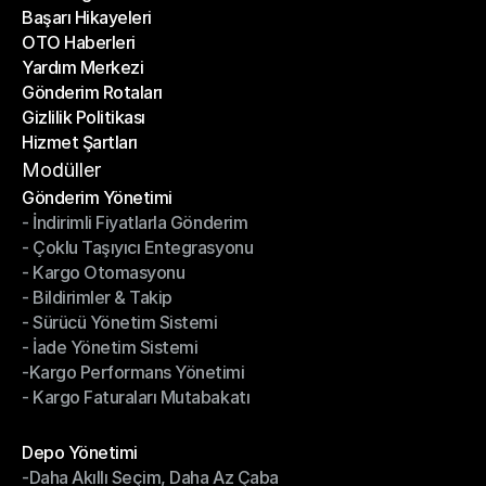
Başarı Hikayeleri
Son Bloglar
OTO Haberleri
Başarı Hikayeleri
Yardım Merkezi
OTO Haberleri
Gönderim Rotaları
Yardım Merkezi
Gizlilik Politikası
Gönderim Rotaları
Hizmet Şartları
Gizlilik Politikası
Hizmet Şartları
Modüller
Gönderim Yönetimi
- İndirimli Fiyatlarla Gönderim
Gönderim Yönetimi
- Çoklu Taşıyıcı Entegrasyonu
- İndirimli Fiyatlarla Gönderim
- Kargo Otomasyonu
- Çoklu Taşıyıcı Entegrasyonu
- Bildirimler & Takip
- Kargo Otomasyonu
- Sürücü Yönetim Sistemi
- Bildirimler & Takip
- İade Yönetim Sistemi
- Sürücü Yönetim Sistemi
-Kargo Performans Yönetimi
- İade Yönetim Sistemi
- Kargo Faturaları Mutabakatı
-Kargo Performans Yönetimi
- Kargo Faturaları Mutabakatı
Modüller
Depo Yönetimi
-Daha Akıllı Seçim, Daha Az Çaba
Depo Yönetimi