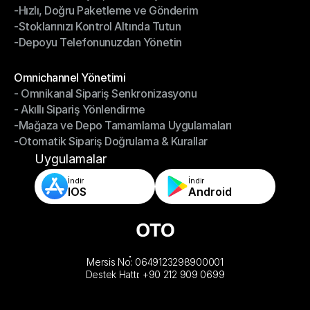
-Hızlı, Doğru Paketleme ve Gönderim
-Daha Akıllı Seçim, Daha Az Çaba
-Stoklarınızı Kontrol Altında Tutun
-Hızlı, Doğru Paketleme ve Gönderim
-Depoyu Telefonunuzdan Yönetin
-Stoklarınızı Kontrol Altında Tutun
-Depoyu Telefonunuzdan Yönetin
Modüller
Omnichannel Yönetimi
- Omnikanal Sipariş Senkronizasyonu
Omnichannel Yönetimi
- Akıllı Sipariş Yönlendirme
- Omnikanal Sipariş Senkronizasyonu
-Mağaza ve Depo Tamamlama Uygulamaları
- Akıllı Sipariş Yönlendirme
-Otomatik Sipariş Doğrulama & Kurallar
-Mağaza ve Depo Tamamlama Uygulamaları
-Otomatik Sipariş Doğrulama & Kurallar
Uygulamalar
İndir
İndir
IOS
Android
Mersis No: 0649123298900001
Destek Hattı: +90 212 909 0699