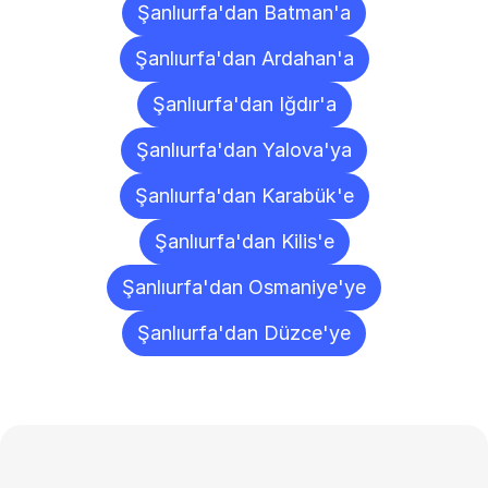
Şanlıurfa'dan Batman'a
Şanlıurfa'dan Ardahan'a
Şanlıurfa'dan Iğdır'a
Şanlıurfa'dan Yalova'ya
Şanlıurfa'dan Karabük'e
Şanlıurfa'dan Kilis'e
Şanlıurfa'dan Osmaniye'ye
Şanlıurfa'dan Düzce'ye
Sıkça
Sorulan
Sorular