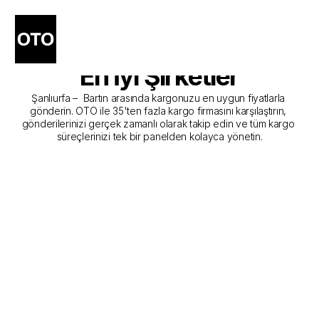
Şanlıurfa - Bartın Kargo 
Gönderim Hizmeti Sunan 
En İyi Şirketler
Şanlıurfa –  Bartın arasında kargonuzu en uygun fiyatlarla 
gönderin. OTO ile 35'ten fazla kargo firmasını karşılaştırın, 
gönderilerinizi gerçek zamanlı olarak takip edin ve tüm kargo 
süreçlerinizi tek bir panelden kolayca yönetin.