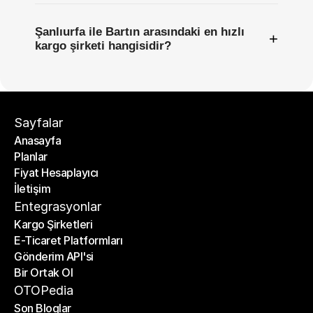
Şanlıurfa ile Bartın arasındaki en hızlı
+
kargo şirketi hangisidir?
Sayfalar
Anasayfa
Planlar
Anasayfa
Fiyat Hesaplayıcı
Planlar
İletişim
Fiyat Hesaplayıcı
İletişim
Entegrasyonlar
Kargo Şirketleri
E-Ticaret Platformları
Kargo Şirketleri
Gönderim API'si
E-Ticaret Platformları
Bir Ortak Ol
Gönderim API'si
Bir Ortak Ol
OTOPedia
Son Bloglar