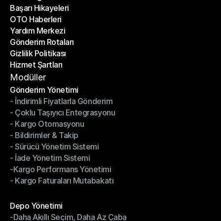
Başarı Hikayeleri
Son Bloglar
OTO Haberleri
Başarı Hikayeleri
Yardım Merkezi
OTO Haberleri
Gönderim Rotaları
Yardım Merkezi
Gizlilik Politikası
Gönderim Rotaları
Hizmet Şartları
Gizlilik Politikası
Hizmet Şartları
Modüller
Gönderim Yönetimi
- İndirimli Fiyatlarla Gönderim
Gönderim Yönetimi
- Çoklu Taşıyıcı Entegrasyonu
- İndirimli Fiyatlarla Gönderim
- Kargo Otomasyonu
- Çoklu Taşıyıcı Entegrasyonu
- Bildirimler & Takip
- Kargo Otomasyonu
- Sürücü Yönetim Sistemi
- Bildirimler & Takip
- İade Yönetim Sistemi
- Sürücü Yönetim Sistemi
-Kargo Performans Yönetimi
- İade Yönetim Sistemi
- Kargo Faturaları Mutabakatı
-Kargo Performans Yönetimi
- Kargo Faturaları Mutabakatı
Modüller
Depo Yönetimi
-Daha Akıllı Seçim, Daha Az Çaba
Depo Yönetimi