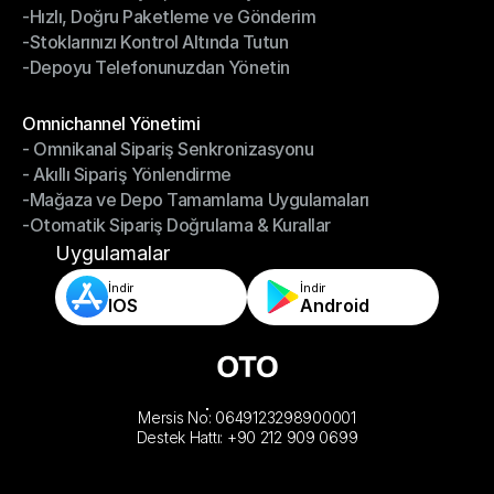
-Hızlı, Doğru Paketleme ve Gönderim
-Daha Akıllı Seçim, Daha Az Çaba
-Stoklarınızı Kontrol Altında Tutun
-Hızlı, Doğru Paketleme ve Gönderim
-Depoyu Telefonunuzdan Yönetin
-Stoklarınızı Kontrol Altında Tutun
-Depoyu Telefonunuzdan Yönetin
Modüller
Omnichannel Yönetimi
- Omnikanal Sipariş Senkronizasyonu
Omnichannel Yönetimi
- Akıllı Sipariş Yönlendirme
- Omnikanal Sipariş Senkronizasyonu
-Mağaza ve Depo Tamamlama Uygulamaları
- Akıllı Sipariş Yönlendirme
-Otomatik Sipariş Doğrulama & Kurallar
-Mağaza ve Depo Tamamlama Uygulamaları
-Otomatik Sipariş Doğrulama & Kurallar
Uygulamalar
İndir
İndir
IOS
Android
Mersis No: 0649123298900001
Destek Hattı: +90 212 909 0699