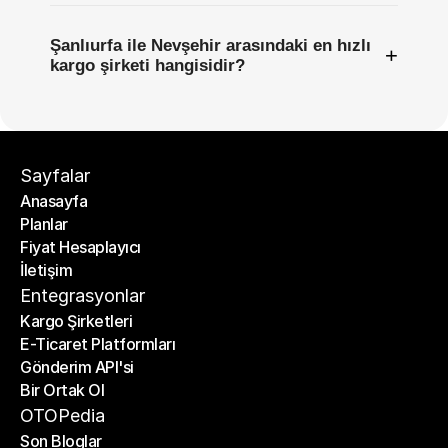
Şanlıurfa ile Nevşehir arasındaki en hızlı
+
kargo şirketi hangisidir?
Sayfalar
Anasayfa
Planlar
Anasayfa
Fiyat Hesaplayıcı
Planlar
İletişim
Fiyat Hesaplayıcı
İletişim
Entegrasyonlar
Kargo Şirketleri
E-Ticaret Platformları
Kargo Şirketleri
Gönderim API'si
E-Ticaret Platformları
Bir Ortak Ol
Gönderim API'si
Bir Ortak Ol
OTOPedia
Son Bloglar