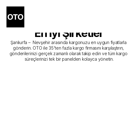
Şanlıurfa - Nevşehir Kargo 
Gönderim Hizmeti Sunan 
En İyi Şirketler
Şanlıurfa –  Nevşehir arasında kargonuzu en uygun fiyatlarla 
gönderin. OTO ile 35'ten fazla kargo firmasını karşılaştırın, 
gönderilerinizi gerçek zamanlı olarak takip edin ve tüm kargo 
süreçlerinizi tek bir panelden kolayca yönetin.