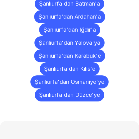
Şanlıurfa'dan Batman'a
Şanlıurfa'dan Ardahan'a
Şanlıurfa'dan Iğdır'a
Şanlıurfa'dan Yalova'ya
Şanlıurfa'dan Karabük'e
Şanlıurfa'dan Kilis'e
Şanlıurfa'dan Osmaniye'ye
Şanlıurfa'dan Düzce'ye
Sıkça
Sorulan
Sorular