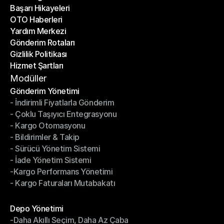
Başarı Hikayeleri
Son Bloglar
OTO Haberleri
Başarı Hikayeleri
Yardım Merkezi
OTO Haberleri
Gönderim Rotaları
Yardım Merkezi
Gizlilik Politikası
Gönderim Rotaları
Hizmet Şartları
Gizlilik Politikası
Hizmet Şartları
Modüller
Gönderim Yönetimi
- İndirimli Fiyatlarla Gönderim
Gönderim Yönetimi
- Çoklu Taşıyıcı Entegrasyonu
- İndirimli Fiyatlarla Gönderim
- Kargo Otomasyonu
- Çoklu Taşıyıcı Entegrasyonu
- Bildirimler & Takip
- Kargo Otomasyonu
- Sürücü Yönetim Sistemi
- Bildirimler & Takip
- İade Yönetim Sistemi
- Sürücü Yönetim Sistemi
-Kargo Performans Yönetimi
- İade Yönetim Sistemi
- Kargo Faturaları Mutabakatı
-Kargo Performans Yönetimi
- Kargo Faturaları Mutabakatı
Modüller
Depo Yönetimi
-Daha Akıllı Seçim, Daha Az Çaba
Depo Yönetimi