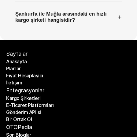
Şanlıurfa ile Muğla arasındaki en hızlı
+
kargo şirketi hangisidir?
Sayfalar
Anasayfa
Planlar
Anasayfa
Fiyat Hesaplayıcı
Planlar
İletişim
Fiyat Hesaplayıcı
İletişim
Entegrasyonlar
Kargo Şirketleri
E-Ticaret Platformları
Kargo Şirketleri
Gönderim API'si
E-Ticaret Platformları
Bir Ortak Ol
Gönderim API'si
Bir Ortak Ol
OTOPedia
Son Bloglar