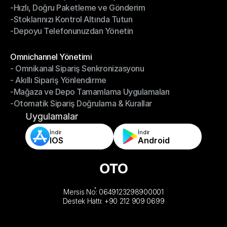
-Hızlı, Doğru Paketleme ve Gönderim
-Daha Akıllı Seçim, Daha Az Çaba
-Stoklarınızı Kontrol Altında Tutun
-Hızlı, Doğru Paketleme ve Gönderim
-Depoyu Telefonunuzdan Yönetin
-Stoklarınızı Kontrol Altında Tutun
-Depoyu Telefonunuzdan Yönetin
Modüller
Omnichannel Yönetimi
- Omnikanal Sipariş Senkronizasyonu
Omnichannel Yönetimi
- Akıllı Sipariş Yönlendirme
- Omnikanal Sipariş Senkronizasyonu
-Mağaza ve Depo Tamamlama Uygulamaları
- Akıllı Sipariş Yönlendirme
-Otomatik Sipariş Doğrulama & Kurallar
-Mağaza ve Depo Tamamlama Uygulamaları
-Otomatik Sipariş Doğrulama & Kurallar
Uygulamalar
İndir
İndir
IOS
Android
Mersis No: 0649123298900001
Destek Hattı: +90 212 909 0699