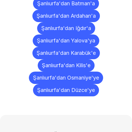
Şanlıurfa'dan Batman'a
Şanlıurfa'dan Ardahan'a
Şanlıurfa'dan Iğdır'a
Şanlıurfa'dan Yalova'ya
Şanlıurfa'dan Karabük'e
Şanlıurfa'dan Kilis'e
Şanlıurfa'dan Osmaniye'ye
Şanlıurfa'dan Düzce'ye
Sıkça
Sorulan
Sorular