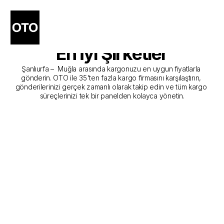
Şanlıurfa - Muğla Kargo 
Gönderim Hizmeti Sunan 
En İyi Şirketler
Şanlıurfa –  Muğla arasında kargonuzu en uygun fiyatlarla 
gönderin. OTO ile 35'ten fazla kargo firmasını karşılaştırın, 
gönderilerinizi gerçek zamanlı olarak takip edin ve tüm kargo 
süreçlerinizi tek bir panelden kolayca yönetin.