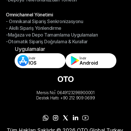
-Depoyu Telefonunuzdan Yönetin
Modüller
Omnichannel Yönetimi
- Omnikanal Sipariş Senkronizasyonu
Omnichannel Yönetimi
- Akıllı Sipariş Yönlendirme
- Omnikanal Sipariş Senkronizasyonu
-Mağaza ve Depo Tamamlama Uygulamaları
- Akıllı Sipariş Yönlendirme
-Otomatik Sipariş Doğrulama & Kurallar
-Mağaza ve Depo Tamamlama Uygulamaları
-Otomatik Sipariş Doğrulama & Kurallar
Uygulamalar
İndir
İndir
IOS
Android
Mersis No: 0649123298900001
Destek Hattı: +90 212 909 0699
Tüm Hakları Saklıdır © 2026 OTO Global Turkey 