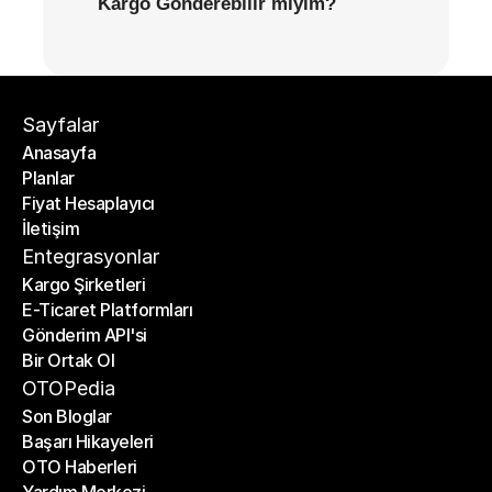
Kargo Gönderebilir miyim?
Sayfalar
Anasayfa
Planlar
Anasayfa
Fiyat Hesaplayıcı
Planlar
İletişim
Fiyat Hesaplayıcı
İletişim
Entegrasyonlar
Kargo Şirketleri
E-Ticaret Platformları
Kargo Şirketleri
Gönderim API'si
E-Ticaret Platformları
Bir Ortak Ol
Gönderim API'si
Bir Ortak Ol
OTOPedia
Son Bloglar
Başarı Hikayeleri
Son Bloglar
OTO Haberleri
Başarı Hikayeleri