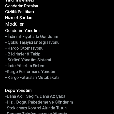
Yardım Merkezi
OTO Haberleri
Gönderim Rotaları
Yardım Merkezi
Gizlilik Politikası
Gönderim Rotaları
Hizmet Şartları
Gizlilik Politikası
Hizmet Şartları
Modüller
Gönderim Yönetimi
- İndirimli Fiyatlarla Gönderim
Gönderim Yönetimi
- Çoklu Taşıyıcı Entegrasyonu
- İndirimli Fiyatlarla Gönderim
- Kargo Otomasyonu
- Çoklu Taşıyıcı Entegrasyonu
- Bildirimler & Takip
- Kargo Otomasyonu
- Sürücü Yönetim Sistemi
- Bildirimler & Takip
- İade Yönetim Sistemi
- Sürücü Yönetim Sistemi
-Kargo Performans Yönetimi
- İade Yönetim Sistemi
- Kargo Faturaları Mutabakatı
-Kargo Performans Yönetimi
- Kargo Faturaları Mutabakatı
Modüller
Depo Yönetimi
-Daha Akıllı Seçim, Daha Az Çaba
Depo Yönetimi
-Hızlı, Doğru Paketleme ve Gönderim
-Daha Akıllı Seçim, Daha Az Çaba
-Stoklarınızı Kontrol Altında Tutun
-Hızlı, Doğru Paketleme ve Gönderim
-Depoyu Telefonunuzdan Yönetin
-Stoklarınızı Kontrol Altında Tutun