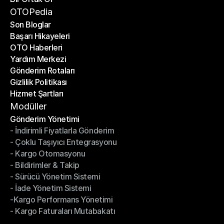
Bir Ortak Ol
OTOPedia
Son Bloglar
Başarı Hikayeleri
Son Bloglar
OTO Haberleri
Başarı Hikayeleri
Yardım Merkezi
OTO Haberleri
Gönderim Rotaları
Yardım Merkezi
Gizlilik Politikası
Gönderim Rotaları
Hizmet Şartları
Gizlilik Politikası
Hizmet Şartları
Modüller
Gönderim Yönetimi
- İndirimli Fiyatlarla Gönderim
Gönderim Yönetimi
- Çoklu Taşıyıcı Entegrasyonu
- İndirimli Fiyatlarla Gönderim
- Kargo Otomasyonu
- Çoklu Taşıyıcı Entegrasyonu
- Bildirimler & Takip
- Kargo Otomasyonu
- Sürücü Yönetim Sistemi
- Bildirimler & Takip
- İade Yönetim Sistemi
- Sürücü Yönetim Sistemi
-Kargo Performans Yönetimi
- İade Yönetim Sistemi
- Kargo Faturaları Mutabakatı
-Kargo Performans Yönetimi
- Kargo Faturaları Mutabakatı
Modüller