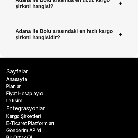
Adana ile Bolu arasında en ucuz kargo
+
şirketi hangisi?
Adana ile Bolu arasındaki en hızlı kargo
+
şirketi hangisidir?
Sayfalar
Anasayfa
Planlar
Anasayfa
Fiyat Hesaplayıcı
Planlar
İletişim
Fiyat Hesaplayıcı
İletişim
Entegrasyonlar
Kargo Şirketleri
E-Ticaret Platformları
Kargo Şirketleri
Gönderim API'si
E-Ticaret Platformları
Bir Ortak Ol
Gönderim API'si