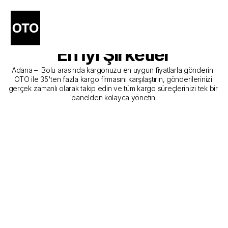
Adana - Bolu Kargo 
Gönderim Hizmeti Sunan 
En İyi Şirketler
Adana –  Bolu arasında kargonuzu en uygun fiyatlarla gönderin. 
OTO ile 35'ten fazla kargo firmasını karşılaştırın, gönderilerinizi 
gerçek zamanlı olarak takip edin ve tüm kargo süreçlerinizi tek bir 
panelden kolayca yönetin.