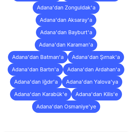
Adana'dan Zonguldak'a
Adana'dan Aksaray'a
Adana'dan Bayburt'a
Adana'dan Karaman'a
Adana'dan Batman'a
Adana'dan Şırnak'a
Adana'dan Bartın'a
Adana'dan Ardahan'a
Adana'dan Iğdır'a
Adana'dan Yalova'ya
Adana'dan Karabük'e
Adana'dan Kilis'e
Adana'dan Osmaniye'ye
Sıkça
Sorulan
Sorular