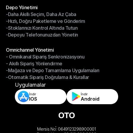
Depo Yönetimi
-Daha Akıllı Seçim, Daha Az Çaba
Depo Yönetimi
-Hızlı, Doğru Paketleme ve Gönderim
-Daha Akıllı Seçim, Daha Az Çaba
-Stoklarınızı Kontrol Altında Tutun
-Hızlı, Doğru Paketleme ve Gönderim
-Depoyu Telefonunuzdan Yönetin
-Stoklarınızı Kontrol Altında Tutun
-Depoyu Telefonunuzdan Yönetin
Modüller
Omnichannel Yönetimi
- Omnikanal Sipariş Senkronizasyonu
Omnichannel Yönetimi
- Akıllı Sipariş Yönlendirme
- Omnikanal Sipariş Senkronizasyonu
-Mağaza ve Depo Tamamlama Uygulamaları
- Akıllı Sipariş Yönlendirme
-Otomatik Sipariş Doğrulama & Kurallar
-Mağaza ve Depo Tamamlama Uygulamaları
-Otomatik Sipariş Doğrulama & Kurallar
Uygulamalar
İndir
İndir
IOS
Android
Mersis No: 0649123298900001