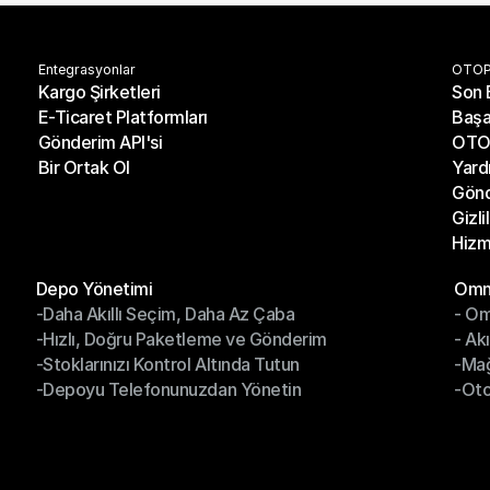
Entegrasyonlar
OTOP
Kargo Şirketleri
Son 
E-Ticaret Platformları
Başa
Kargo Şirketleri
Son 
Gönderim API'si
OTO 
E-Ticaret Platformları
Başa
Bir Ortak Ol
Yard
Gönderim API'si
OTO 
Gönd
Bir Ortak Ol
Yard
Gizli
Gönd
Hizm
Gizli
Hizm
Modüller
Modül
Depo Yönetimi
Omni
-Daha Akıllı Seçim, Daha Az Çaba
- Om
Depo Yönetimi
Omn
-Hızlı, Doğru Paketleme ve Gönderim
- Ak
-Daha Akıllı Seçim, Daha Az Çaba
- O
-Stoklarınızı Kontrol Altında Tutun
-Ma
-Hızlı, Doğru Paketleme ve Gönderim
- Ak
-Depoyu Telefonunuzdan Yönetin
-Oto
-Stoklarınızı Kontrol Altında Tutun
-Ma
-Depoyu Telefonunuzdan Yönetin
-Oto