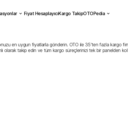
asyonlar
Fiyat Hesaplayıcı
Kargo Takip
OTOPedia
ri
Kargo
Gönderim
Hizme
Fiyat Hesaplayıcı
Kargo Takip
grasyonlar
OTOPedia
Şirketler
zu en uygun fiyatlarla gönderin. OTO ile 35'ten fazla kargo firmasın
ı olarak takip edin ve tüm kargo süreçlerinizi tek bir panelden ko