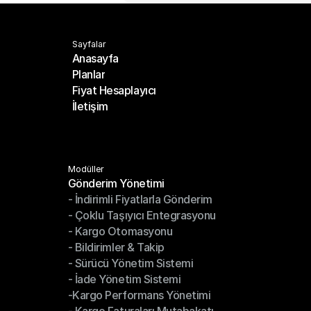
Sayfalar
Anasayfa
Planlar
Anasayfa
Fiyat Hesaplayıcı
Planlar
İletişim
Fiyat Hesaplayıcı
İletişim
Modüller
Gönderim Yönetimi
- İndirimli Fiyatlarla Gönderim
Gönderim Yönetimi
- Çoklu Taşıyıcı Entegrasyonu
- İndirimli Fiyatlarla Gönderim
- Kargo Otomasyonu
- Çoklu Taşıyıcı Entegrasyonu
- Bildirimler & Takip
- Kargo Otomasyonu
- Sürücü Yönetim Sistemi
- Bildirimler & Takip
- İade Yönetim Sistemi
- Sürücü Yönetim Sistemi
-Kargo Performans Yönetimi
- İade Yönetim Sistemi