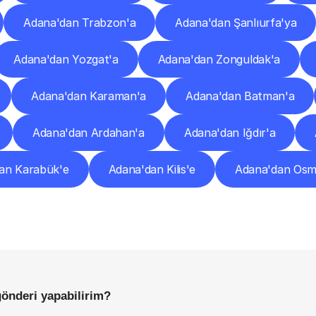
Adana'dan Trabzon'a
Adana'dan Şanlıurfa'ya
Adana'dan Yozgat'a
Adana'dan Zonguldak'a
Adana'dan Karaman'a
Adana'dan Batman'a
Adana'dan Ardahan'a
Adana'dan Iğdır'a
an Karabük'e
Adana'dan Kilis'e
Adana'dan Osm
Sıkça
Sorulan
Sorular
Başlamadan
Önce
Bilmeniz
Gereken
Her
Şey
gönderi yapabilirim?