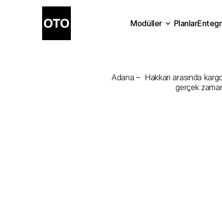
Modüller
Planlar
Entegr
Adana
-
Hakka
Planlar
Modüller
Ente
Adana –  Hakkari arasında kargonu
gerçek zamanl