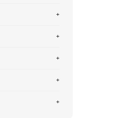
+
+
+
+
+