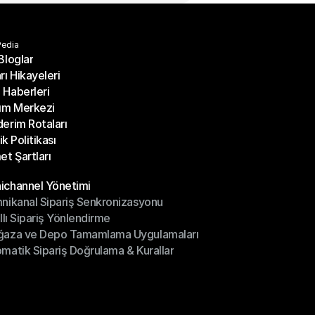
edia
Bloglar
rı Hikayeleri
Bloglar
Haberleri
rı Hikayeleri
ım Merkezi
Haberleri
erim Rotaları
ım Merkezi
lik Politikası
erim Rotaları
et Şartları
lik Politikası
et Şartları
ler
channel Yönetimi
nikanal Sipariş Senkronizasyonu
ichannel Yönetimi
ıllı Sipariş Yönlendirme
mnikanal Sipariş Senkronizasyonu
ğaza ve Depo Tamamlama Uygulamaları
ıllı Sipariş Yönlendirme
matik Sipariş Doğrulama & Kurallar
ğaza ve Depo Tamamlama Uygulamaları
matik Sipariş Doğrulama & Kurallar