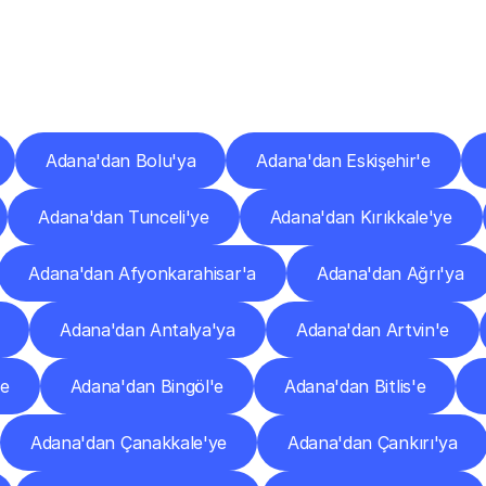
er
Şehirlere
Teslimat
Nokta
Diğer
şehirlerden
faaliyet
gösteren
teslimat
hizmetlerini
keşfedin.
Adana'dan Bolu'ya
Adana'dan Eskişehir'e
Adana'dan Tunceli'ye
Adana'dan Kırıkkale'ye
Adana'dan Afyonkarahisar'a
Adana'dan Ağrı'ya
Adana'dan Antalya'ya
Adana'dan Artvin'e
'e
Adana'dan Bingöl'e
Adana'dan Bitlis'e
Adana'dan Çanakkale'ye
Adana'dan Çankırı'ya