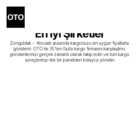
Zonguldak - Kocaeli Kargo 
Gönderim Hizmeti Sunan 
En İyi Şirketler
Zonguldak –  Kocaeli arasında kargonuzu en uygun fiyatlarla 
gönderin. OTO ile 35'ten fazla kargo firmasını karşılaştırın, 
gönderilerinizi gerçek zamanlı olarak takip edin ve tüm kargo 
süreçlerinizi tek bir panelden kolayca yönetin.