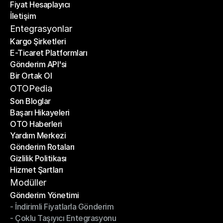
Fiyat Hesaplayıcı
Planlar
İletişim
Fiyat Hesaplayıcı
İletişim
Entegrasyonlar
Kargo Şirketleri
E-Ticaret Platformları
Kargo Şirketleri
Gönderim API'si
E-Ticaret Platformları
Bir Ortak Ol
Gönderim API'si
Bir Ortak Ol
OTOPedia
Son Bloglar
Başarı Hikayeleri
Son Bloglar
OTO Haberleri
Başarı Hikayeleri
Yardım Merkezi
OTO Haberleri
Gönderim Rotaları
Yardım Merkezi
Gizlilik Politikası
Gönderim Rotaları
Hizmet Şartları
Gizlilik Politikası
Hizmet Şartları
Modüller
Gönderim Yönetimi
- İndirimli Fiyatlarla Gönderim
Gönderim Yönetimi
- Çoklu Taşıyıcı Entegrasyonu
- İndirimli Fiyatlarla Gönderim