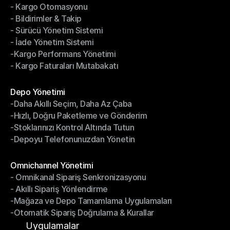
- Kargo Otomasyonu
- Çoklu Taşıyıcı Entegrasyonu
- Bildirimler & Takip
- Kargo Otomasyonu
- Sürücü Yönetim Sistemi
- Bildirimler & Takip
- İade Yönetim Sistemi
- Sürücü Yönetim Sistemi
-Kargo Performans Yönetimi
- İade Yönetim Sistemi
- Kargo Faturaları Mutabakatı
-Kargo Performans Yönetimi
- Kargo Faturaları Mutabakatı
Modüller
Depo Yönetimi
-Daha Akıllı Seçim, Daha Az Çaba
Depo Yönetimi
-Hızlı, Doğru Paketleme ve Gönderim
-Daha Akıllı Seçim, Daha Az Çaba
-Stoklarınızı Kontrol Altında Tutun
-Hızlı, Doğru Paketleme ve Gönderim
-Depoyu Telefonunuzdan Yönetin
-Stoklarınızı Kontrol Altında Tutun
-Depoyu Telefonunuzdan Yönetin
Modüller
Omnichannel Yönetimi
- Omnikanal Sipariş Senkronizasyonu
Omnichannel Yönetimi
- Akıllı Sipariş Yönlendirme
- Omnikanal Sipariş Senkronizasyonu
-Mağaza ve Depo Tamamlama Uygulamaları
- Akıllı Sipariş Yönlendirme
-Otomatik Sipariş Doğrulama & Kurallar
-Mağaza ve Depo Tamamlama Uygulamaları
-Otomatik Sipariş Doğrulama & Kurallar
Uygulamalar