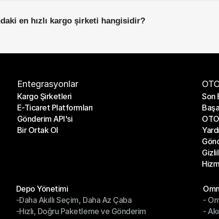
aki en hızlı kargo şirketi hangisidir?
Entegrasyonlar
OTO
Kargo Şirketleri
Son 
E-Ticaret Platformları
Başa
Kargo Şirketleri
Son 
Gönderim API'si
OTO 
E-Ticaret Platformları
Başa
Bir Ortak Ol
Yard
Gönderim API'si
OTO 
Gönd
Bir Ortak Ol
Yard
Gizli
Gönd
Hizm
Gizli
Hizm
Modüller
Mod
Depo Yönetimi
Omni
-Daha Akıllı Seçim, Daha Az Çaba
- Om
Depo Yönetimi
Omn
-Hızlı, Doğru Paketleme ve Gönderim
- Ak
-Daha Akıllı Seçim, Daha Az Çaba
- O