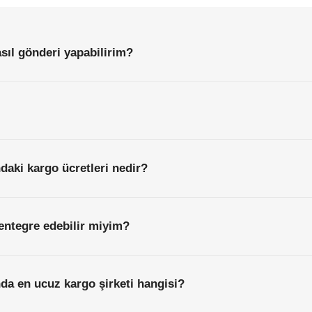
Başlamadan
Önce
Bilmeniz
Gereken
Her
Şey
ıl gönderi yapabilirim?
daki kargo ücretleri nedir?
entegre edebilir miyim?
da en ucuz kargo şirketi hangisi?