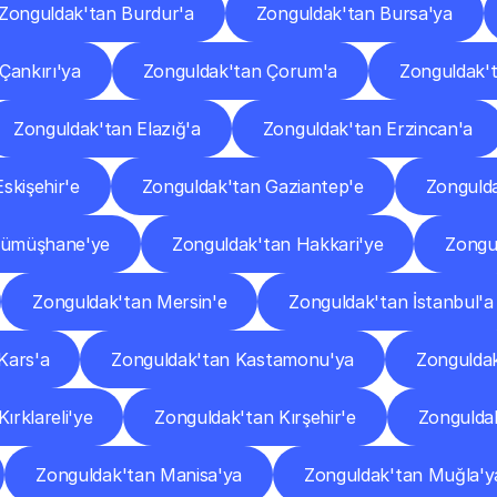
Zonguldak'tan Burdur'a
Zonguldak'tan Bursa'ya
Çankırı'ya
Zonguldak'tan Çorum'a
Zonguldak't
Zonguldak'tan Elazığ'a
Zonguldak'tan Erzincan'a
skişehir'e
Zonguldak'tan Gaziantep'e
Zongulda
Gümüşhane'ye
Zonguldak'tan Hakkari'ye
Zongu
Zonguldak'tan Mersin'e
Zonguldak'tan İstanbul'a
Kars'a
Zonguldak'tan Kastamonu'ya
Zonguldak
ırklareli'ye
Zonguldak'tan Kırşehir'e
Zonguldak
Zonguldak'tan Manisa'ya
Zonguldak'tan Muğla'y