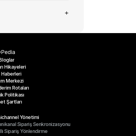
+
Pedia
Bloglar
rı Hikayeleri
Bloglar
Haberleri
rı Hikayeleri
ım Merkezi
Haberleri
erim Rotaları
ım Merkezi
lik Politikası
erim Rotaları
et Şartları
lik Politikası
et Şartları
üller
channel Yönetimi
nikanal Sipariş Senkronizasyonu
ichannel Yönetimi
ıllı Sipariş Yönlendirme
mnikanal Sipariş Senkronizasyonu