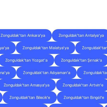
er
Şehirlere
Teslimat
Nokta
Diğer
şehirlerden
faaliyet
gösteren
teslimat
hizmetlerini
keşfedin.
Zonguldak'tan Ankara'ya
Zonguldak'tan Antalya'ya
ya'ya
Zonguldak'tan Malatya'ya
Zonguldak'ta
Zonguldak'tan Yozgat'a
Zonguldak'tan Şırnak'a
na'ya
Zonguldak'tan Adıyaman'a
Zonguldak'ta
Zonguldak'tan Amasya'ya
Zonguldak'tan Artvin'e
Zonguldak'tan Bilecik'e
Zonguldak'tan Bingöl'e