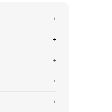
+
+
+
+
+