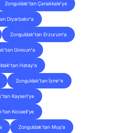
Zonguldak'tan Çanakkale'ye
an Diyarbakır'a
Zonguldak'tan Erzurum'a
k'tan Giresun'a
ldak'tan Hatay'a
Zonguldak'tan İzmir'e
'tan Kayseri'ye
'tan Kocaeli'ye
a
Zonguldak'tan Muş'a