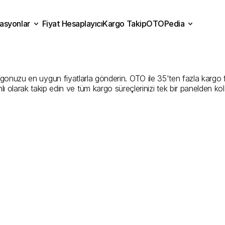
asyonlar
Fiyat Hesaplayıcı
Kargo Takip
OTOPedia
Batman
Kargo
Gönderim
H
Fiyat Hesaplayıcı
Kargo Takip
grasyonlar
OTOPedia
En
İyi
Şirketler
uzu en uygun fiyatlarla gönderin. OTO ile 35'ten fazla kargo firmas
ı olarak takip edin ve tüm kargo süreçlerinizi tek bir panelden ko