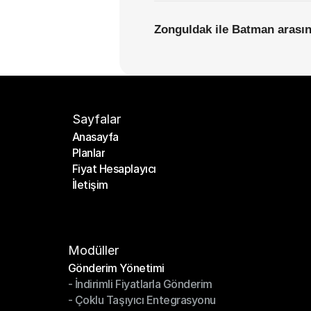
Zonguldak ile Batman arasınd
Sayfalar
Anasayfa
Planlar
Anasayfa
Fiyat Hesaplayıcı
Planlar
İletişim
Fiyat Hesaplayıcı
İletişim
Modüller
Gönderim Yönetimi
- İndirimli Fiyatlarla Gönderim
Gönderim Yönetimi
- Çoklu Taşıyıcı Entegrasyonu
- İndirimli Fiyatlarla Gönderim