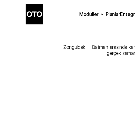
Modüller
Planlar
Entegr
Zonguldak
-
Planlar
Modüller
Ente
Zonguldak –  Batman arasında kargon
gerçek zamanl